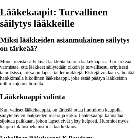
Lääkekaapit: Turvallinen
säilytys lääkkeille
Miksi lääkkeiden asianmukainen säilytys
on tärkeää?
Monet meistä säilyttävät lääkkeitä kotona lääkekaapissa. On tärkeää
varmistaa, että lääkkeet säilytetään oikein ja turvallisesti, erityisesti
talouksissa, joissa on lapsia tai lemmikkejä. Riskejä voidaan vähentää
hankkimalla lukollinen lääkekaappi, joka estää pääsyn lääkkeisiin
niihin kajoamattomilta.
Lääkekaappi valinta
Kun valitset lääkekaappia, on tärkeää ottaa huomioon kaappiin
säilytettävien lääkkeiden määrä ja koko. Lääkekaappi kannattaa
sijoittaa paikkaan, johon lapset eivät ylety helposti. Huomioi myös
kaapin lukitusmekanismi ja laadukkuus.