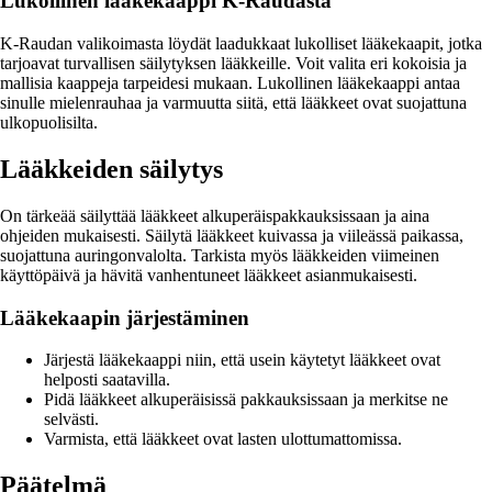
Lukollinen lääkekaappi K-Raudasta
K-Raudan valikoimasta löydät laadukkaat lukolliset lääkekaapit, jotka
tarjoavat turvallisen säilytyksen lääkkeille. Voit valita eri kokoisia ja
mallisia kaappeja tarpeidesi mukaan. Lukollinen lääkekaappi antaa
sinulle mielenrauhaa ja varmuutta siitä, että lääkkeet ovat suojattuna
ulkopuolisilta.
Lääkkeiden säilytys
On tärkeää säilyttää lääkkeet alkuperäispakkauksissaan ja aina
ohjeiden mukaisesti. Säilytä lääkkeet kuivassa ja viileässä paikassa,
suojattuna auringonvalolta. Tarkista myös lääkkeiden viimeinen
käyttöpäivä ja hävitä vanhentuneet lääkkeet asianmukaisesti.
Lääkekaapin järjestäminen
Järjestä lääkekaappi niin, että usein käytetyt lääkkeet ovat
helposti saatavilla.
Pidä lääkkeet alkuperäisissä pakkauksissaan ja merkitse ne
selvästi.
Varmista, että lääkkeet ovat lasten ulottumattomissa.
Päätelmä