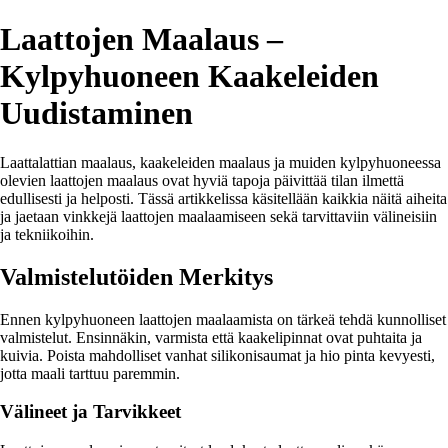
Laattojen Maalaus –
Kylpyhuoneen Kaakeleiden
Uudistaminen
Laattalattian maalaus, kaakeleiden maalaus ja muiden kylpyhuoneessa
olevien laattojen maalaus ovat hyviä tapoja päivittää tilan ilmettä
edullisesti ja helposti. Tässä artikkelissa käsitellään kaikkia näitä aiheita
ja jaetaan vinkkejä laattojen maalaamiseen sekä tarvittaviin välineisiin
ja tekniikoihin.
Valmistelutöiden Merkitys
Ennen kylpyhuoneen laattojen maalaamista on tärkeä tehdä kunnolliset
valmistelut. Ensinnäkin, varmista että kaakelipinnat ovat puhtaita ja
kuivia. Poista mahdolliset vanhat silikonisaumat ja hio pinta kevyesti,
jotta maali tarttuu paremmin.
Välineet ja Tarvikkeet