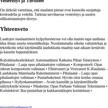
Vesieristys ja Tiivisteet
On tärkeää varmistaa, että maalatut pinnat ovat kunnolla suojattuja
kosteudelta ja vedeltä. Tarkista tarvittaessa vesieristys ja uusien
silikonisaumojen tiiveys.
Yhteenveto
Laattojen maalaaminen kylpyhuoneessa voi olla mainio tapa uudistaa
tilaa ilman suuria remonttikuluja. Noudattamalla oikeita valmisteluja ja
tekniikoita sekä käyttämällä laadukkaita maaleja saat aikaan kestävän
ja kauniin lopputuloksen.
Robottiruohonleikkuri: Automaattinen Ratkaisu Pihan Siisteyteen
•
Pihalaatat – Laaja opas pihalaattojen valintaan
•
Kompostorit: Opas
oikean kompostorin valintaan
•
Filmivaneri ja Vesivaneri K-Raudasta –
Laadukasta Materiaalia Rakentamiseen
•
Pihalaatat – Laaja opas
pihalaattojen valintaan
•
Puutarhakeinut: Hyvän olon keidas omassa
pihassa
•
Hyllynkannattimet – Avain kauniille ja käytännölliselle
säilytykselle kotona
•
Pihakeinu: Opas Parhaan Valinnan Tekemiseen
•
Koristekivet: Iloa puutarhan ja kukkaruukkujen koristeluun
•
myynti@onlinenyt.fi