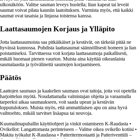
ulkonäköön. Valitse sauman leveys huolella; liian kapeat tai leveät
saumat voivat pilata kauniin laatoituksen. Varmista myös, että kaikki
saumat ovat tasaisia ja linjassa toistensa kanssa.
Laattasaumojen Korjaus ja Ylläpito
Jotta laattasaumoista saa pitkäikäiset ja kestävät, on tärkeää pitää ne
hyvässä kunnossa. Puhdista laattasaumat säännöllisesti homeen ja lian
poistamiseksi. Tarvittaessa voit korjata laattasaumoja paikallisesti,
mikäli huomaat pienen vaurion. Muista aina käyttää oikeanlaista
saumalaastia ja työvälineitä saumojen korjaamiseen.
Päätös
Laattojen saumaus ja kaakelien saumaus ovat taitoja, joita voi opetella
harjoittelun myötä. Noudattamalla valmistajan ohjeita ja varaamalla
tarpeeksi aikaa saumaukseen, voit saada upean ja kestävän
lopputuloksen. Muista myös, että ammattilaisen apu on aina hyvä
vaihtoehto, mikäli tarvitset lisäapua tai neuvoja.
Kuumailmapuhallin käyttöohjeet ja vinkit ostamiseen K-Raudasta
•
Ovikellot: Langattomasta perinteiseen – Valitse oikea ovikello kotiisi
•
Makita työkalut K-Raudassa
•
Patteritermostaatti ja Patteriventtiili –