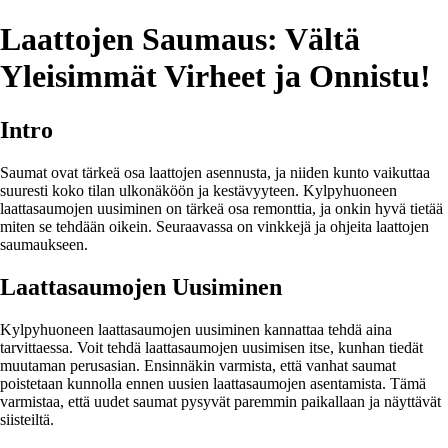
Laattojen Saumaus: Vältä
Yleisimmät Virheet ja Onnistu!
Intro
Saumat ovat tärkeä osa laattojen asennusta, ja niiden kunto vaikuttaa
suuresti koko tilan ulkonäköön ja kestävyyteen. Kylpyhuoneen
laattasaumojen uusiminen on tärkeä osa remonttia, ja onkin hyvä tietää
miten se tehdään oikein. Seuraavassa on vinkkejä ja ohjeita laattojen
saumaukseen.
Laattasaumojen Uusiminen
Kylpyhuoneen laattasaumojen uusiminen kannattaa tehdä aina
tarvittaessa. Voit tehdä laattasaumojen uusimisen itse, kunhan tiedät
muutaman perusasian. Ensinnäkin varmista, että vanhat saumat
poistetaan kunnolla ennen uusien laattasaumojen asentamista. Tämä
varmistaa, että uudet saumat pysyvät paremmin paikallaan ja näyttävät
siisteiltä.