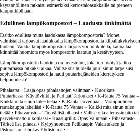
käytännöllinen ratkaisu esimerkiksi kerrostaloasukkaille tai pieneen
kaupunkipihaan.
Edullinen lämpökompostori – Laadusta tinkimättä
Etsitkö edullista mutta laadukasta lämpökompostoria? Monet
valmistajat tarjoavat laadukkaita lämpökompostoreita kilpailukykyiseen
hintaan. Vaikka lämpökompostori tarjous voi houkutella, kannattaa
kiinnittää huomiota myös kompostorin laatuun ja kestävyyteen.
Lämpökompostorin hankinta on investointi, joka tuo hyötyä ja iloa
puutarhassa pitkäksi aikaa. Valitse siis huolella juuri sinun tarpeisiisi
sopiva lämpökompostori ja nauti puutarhajätteiden kierrätyksen
helppoudesta!
Pihalaatat – Laaja opas pihalaattojen valintaan
•
Kuorikate
Puutarhassa: Käyttövinkit ja Parhaat Tarjoukset
•
K-Rauta 75 Vantaa –
Kaikki mitä sinun tulee tietää
•
K-Rauta Järvenpää – Monipuolinen
rautakauppa lähelläsi
•
K-Rauta 75 Vantaa – Kaikki mitä sinun tulee
tietää
•
Pihavarasto – Tärkeä lisä pihaasi
•
Valitse oikea terassimatto tai
parvekematto ulkotilaasi
•
Kaasugrillit: Opas Valintaan
•
Pihavarasto –
Tärkeä lisä pihaasi
•
Kylpyhuoneen Peilikaapit: Valaistuksen ja
Pistorasian Tehokas Yhdistelmä
•