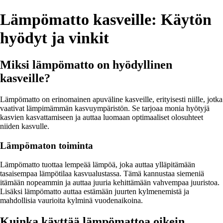
Lämpömatto kasveille: Käytön
hyödyt ja vinkit
Miksi lämpömatto on hyödyllinen
kasveille?
Lämpömatto on erinomainen apuväline kasveille, erityisesti niille, jotka
vaativat lämpimämmän kasvuympäristön. Se tarjoaa monia hyötyjä
kasvien kasvattamiseen ja auttaa luomaan optimaaliset olosuhteet
niiden kasvulle.
Lämpömaton toiminta
Lämpömatto tuottaa lempeää lämpöä, joka auttaa ylläpitämään
tasaisempaa lämpötilaa kasvualustassa. Tämä kannustaa siemeniä
itämään nopeammin ja auttaa juuria kehittämään vahvempaa juuristoa.
Lisäksi lämpömatto auttaa estämään juurten kylmenemistä ja
mahdollisia vaurioita kylminä vuodenaikoina.
Kuinka käyttää lämpömattoa oikein