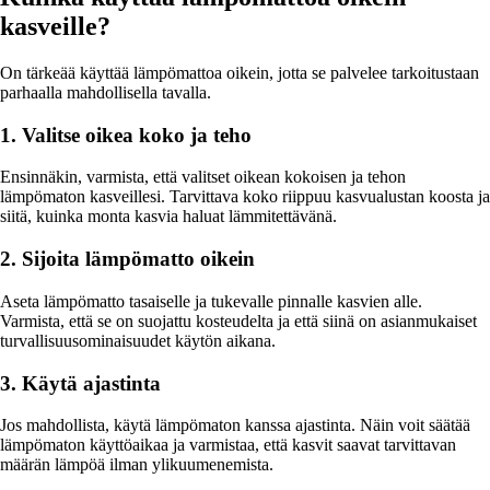
kasveille?
On tärkeää käyttää lämpömattoa oikein, jotta se palvelee tarkoitustaan
parhaalla mahdollisella tavalla.
1. Valitse oikea koko ja teho
Ensinnäkin, varmista, että valitset oikean kokoisen ja tehon
lämpömaton kasveillesi. Tarvittava koko riippuu kasvualustan koosta ja
siitä, kuinka monta kasvia haluat lämmitettävänä.
2. Sijoita lämpömatto oikein
Aseta lämpömatto tasaiselle ja tukevalle pinnalle kasvien alle.
Varmista, että se on suojattu kosteudelta ja että siinä on asianmukaiset
turvallisuusominaisuudet käytön aikana.
3. Käytä ajastinta
Jos mahdollista, käytä lämpömaton kanssa ajastinta. Näin voit säätää
lämpömaton käyttöaikaa ja varmistaa, että kasvit saavat tarvittavan
määrän lämpöä ilman ylikuumenemista.