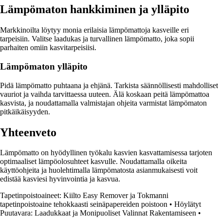
Lämpömaton hankkiminen ja ylläpito
Markkinoilta löytyy monia erilaisia lämpömattoja kasveille eri
tarpeisiin. Valitse laadukas ja turvallinen lämpömatto, joka sopii
parhaiten omiin kasvitarpeisiisi.
Lämpömaton ylläpito
Pidä lämpömatto puhtaana ja ehjänä. Tarkista säännöllisesti mahdolliset
vauriot ja vaihda tarvittaessa uuteen. Älä koskaan peitä lämpömattoa
kasvista, ja noudattamalla valmistajan ohjeita varmistat lämpömaton
pitkäikäisyyden.
Yhteenveto
Lämpömatto on hyödyllinen työkalu kasvien kasvattamisessa tarjoten
optimaaliset lämpöolosuhteet kasvulle. Noudattamalla oikeita
käyttöohjeita ja huolehtimalla lämpömatosta asianmukaisesti voit
edistää kasviesi hyvinvointia ja kasvua.
Tapetinpoistoaineet: Kiilto Easy Remover ja Tokmanni
tapetinpoistoaine tehokkaasti seinäpapereiden poistoon
•
Höylätyt
Puutavara: Laadukkaat ja Monipuoliset Valinnat Rakentamiseen
•