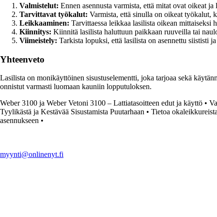
Valmistelut:
Ennen asennusta varmista, että mitat ovat oikeat ja l
Tarvittavat työkalut:
Varmista, että sinulla on oikeat työkalut, 
Leikkaaminen:
Tarvittaessa leikkaa lasilista oikean mittaiseksi
Kiinnitys:
Kiinnitä lasilista haluttuun paikkaan ruuveilla tai naulo
Viimeistely:
Tarkista lopuksi, että lasilista on asennettu siististi 
Yhteenveto
Lasilista on monikäyttöinen sisustuselementti, joka tarjoaa sekä käytännöl
onnistut varmasti luomaan kauniin lopputuloksen.
Weber 3100 ja Weber Vetoni 3100 – Lattiatasoitteen edut ja käyttö
•
Va
Tyylikästä ja Kestävää Sisustamista Puutarhaan
•
Tietoa okaleikkureist
asennukseen
•
myynti@onlinenyt.fi