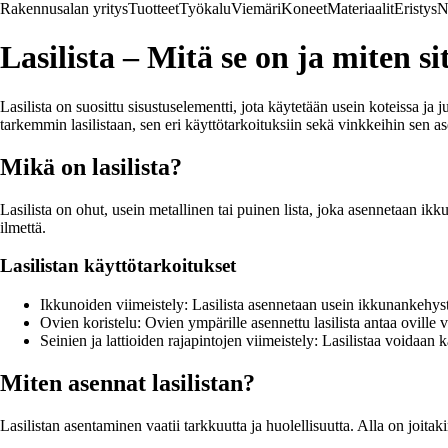
Rakennusalan yritys
Tuotteet
Työkalu
Viemäri
Koneet
Materiaalit
Eristys
N
Lasilista – Mitä se on ja miten s
Lasilista on suosittu sisustuselementti, jota käytetään usein koteissa ja
tarkemmin lasilistaan, sen eri käyttötarkoituksiin sekä vinkkeihin sen a
Mikä on lasilista?
Lasilista on ohut, usein metallinen tai puinen lista, joka asennetaan ikku
ilmettä.
Lasilistan käyttötarkoitukset
Ikkunoiden viimeistely: Lasilista asennetaan usein ikkunankehyste
Ovien koristelu: Ovien ympärille asennettu lasilista antaa oville 
Seinien ja lattioiden rajapintojen viimeistely: Lasilistaa voidaan k
Miten asennat lasilistan?
Lasilistan asentaminen vaatii tarkkuutta ja huolellisuutta. Alla on joit