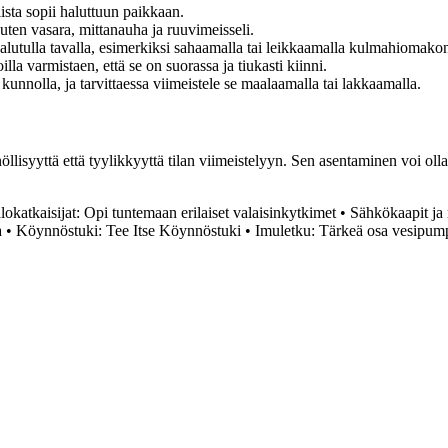
ista sopii haluttuun paikkaan.
kuten vasara, mittanauha ja ruuvimeisseli.
 halutulla tavalla, esimerkiksi sahaamalla tai leikkaamalla kulmahiomakon
illa varmistaen, että se on suorassa ja tiukasti kiinni.
ja kunnolla, ja tarvittaessa viimeistele se maalaamalla tai lakkaamalla.
lisyyttä että tyylikkyyttä tilan viimeistelyyn. Sen asentaminen voi olla h
lokatkaisijat: Opi tuntemaan erilaiset valaisinkytkimet
•
Sähkökaapit ja
a
•
Köynnöstuki: Tee Itse Köynnöstuki
•
Imuletku: Tärkeä osa vesipump