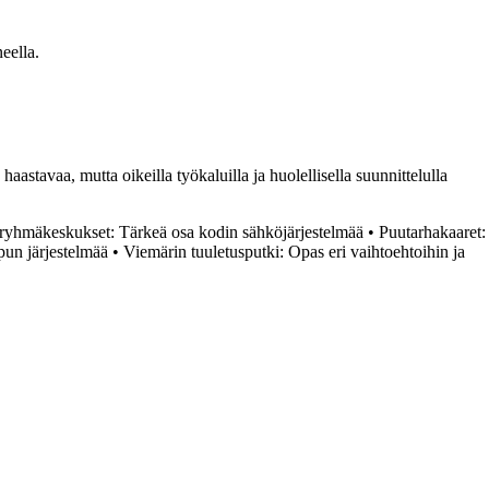
eella.
aastavaa, mutta oikeilla työkaluilla ja huolellisella suunnittelulla
 ryhmäkeskukset: Tärkeä osa kodin sähköjärjestelmää
•
Puutarhakaaret:
un järjestelmää
•
Viemärin tuuletusputki: Opas eri vaihtoehtoihin ja