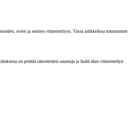
ikkunoiden, ovien ja seinien viimeistelyyn. Tässä artikkelissa tutustumme
koituksena on peittää rakenteiden saumoja ja lisätä tilan viimeisteltyä