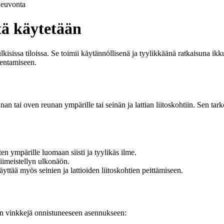
euvonta
itä käytetään
 julkisissa tiloissa. Se toimii käytännöllisenä ja tyylikkäänä ratkaisuna 
sentamiseen.
nan tai oven reunan ympärille tai seinän ja lattian liitoskohtiin. Sen tar
n ympärille luomaan siisti ja tyylikäs ilme.
viimeistellyn ulkonäön.
äyttää myös seinien ja lattioiden liitoskohtien peittämiseen.
akin vinkkejä onnistuneeseen asennukseen: