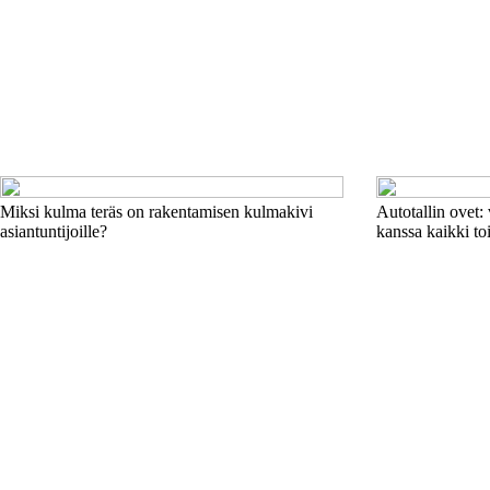
Miksi kulma teräs on rakentamisen kulmakivi
Autotallin ovet: 
asiantuntijoille?
kanssa kaikki to