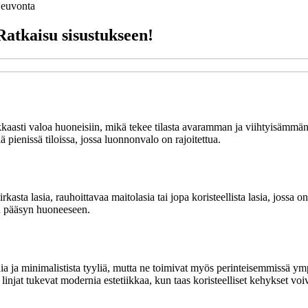
euvonta
Ratkaisu sisustukseen!
kaasti valoa huoneisiin, mikä tekee tilasta avaramman ja viihtyisämmän
pienissä tiloissa, jossa luonnonvalo on rajoitettua.
irkasta lasia, rauhoittavaa maitolasia tai jopa koristeellista lasia, jossa
on pääsyn huoneeseen.
a ja minimalistista tyyliä, mutta ne toimivat myös perinteisemmissä ymp
t linjat tukevat modernia estetiikkaa, kun taas koristeelliset kehykset voiv