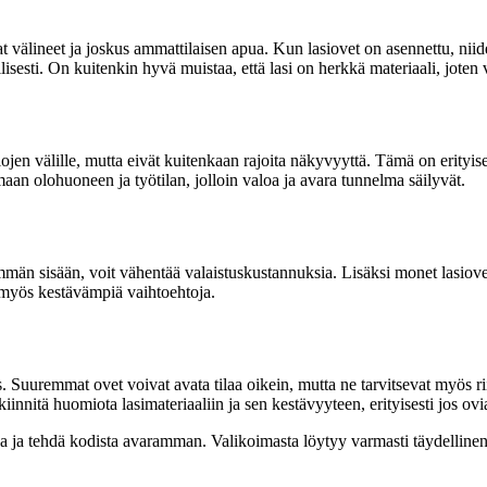
t välineet ja joskus ammattilaisen apua. Kun lasiovet on asennettu, ni
llisesti. On kuitenkin hyvä muistaa, että lasi on herkkä materiaali, joten
lojen välille, mutta eivät kuitenkaan rajoita näkyvyyttä. Tämä on erityisen
tamaan olohuoneen ja työtilan, jolloin valoa ja avara tunnelma säilyvät.
 sisään, voit vähentää valaistuskustannuksia. Lisäksi monet lasiovet v
n myös kestävämpiä vaihtoehtoja.
us. Suuremmat ovet voivat avata tilaa oikein, mutta ne tarvitsevat myös rii
kiinnitä huomiota lasimateriaaliin ja sen kestävyyteen, erityisesti jos ov
oa ja tehdä kodista avaramman. Valikoimasta löytyy varmasti täydellinen r