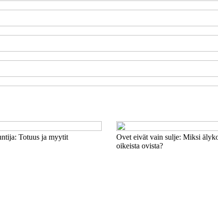
tija: Totuus ja myytit
Ovet eivät vain sulje: Miksi älyk
oikeista ovista?