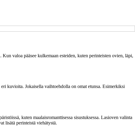
. Kun valoa pääsee kulkemaan esteiden, kuten perinteisten ovien, läpi,
 on eri kuvioita. Jokaisella vaihtoehdolla on omat etunsa. Esimerkiksi
äristöissä, kuten maalaisromanttisessa sisustuksessa. Lasioven valinta
at lisätä perinteistä viehätystä.