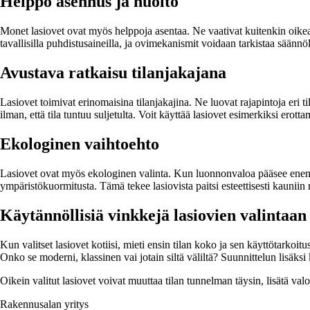
Helppo asennus ja huolto
Monet lasiovet ovat myös helppoja asentaa. Ne vaativat kuitenkin oikea
tavallisilla puhdistusaineilla, ja ovimekanismit voidaan tarkistaa säännö
Avustava ratkaisu tilanjakajana
Lasiovet toimivat erinomaisina tilanjakajina. Ne luovat rajapintoja eri ti
ilman, että tila tuntuu suljetulta. Voit käyttää lasiovet esimerkiksi erot
Ekologinen vaihtoehto
Lasiovet ovat myös ekologinen valinta. Kun luonnonvaloa pääsee enemmän
ympäristökuormitusta. Tämä tekee lasiovista paitsi esteettisesti kaunii
Käytännöllisiä vinkkejä lasiovien valintaan
Kun valitset lasiovet kotiisi, mieti ensin tilan koko ja sen käyttötarkoit
Onko se moderni, klassinen vai jotain siltä väliltä? Suunnittelun lisäksi 
Oikein valitut lasiovet voivat muuttaa tilan tunnelman täysin, lisätä val
Rakennusalan yritys