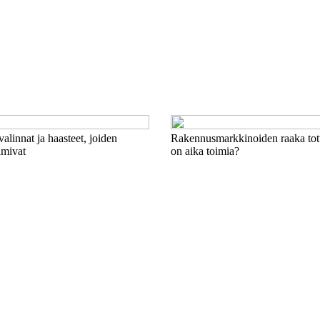
valinnat ja haasteet, joiden
Rakennusmarkkinoiden raaka tot
imivat
on aika toimia?