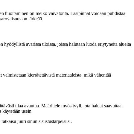
iden huoltaminen on melko vaivatonta. Lasipinnat voidaan puhdistaa
 varovaisuus on tärkeää.
 hyödyllistä avarissa tiloissa, joissa halutaan luoda eriytyneitä alueita
almistetaan kierrätettävistä materiaaleista, mikä vähentää
ttävästi tilaa avautua. Määrittele myös tyyli, jota haluat saavuttaa.
ia käytetään usein.
atkaisu juuri sinun sisustustarpeisiisi.