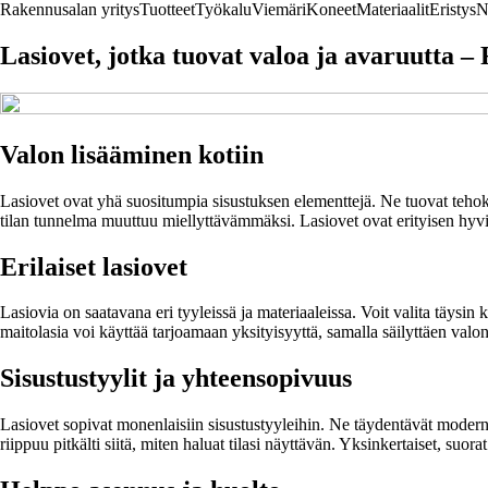
Rakennusalan yritys
Tuotteet
Työkalu
Viemäri
Koneet
Materiaalit
Eristys
N
Lasiovet, jotka tuovat valoa ja avaruutta – 
Valon lisääminen kotiin
Lasiovet ovat yhä suositumpia sisustuksen elementtejä. Ne tuovat tehok
tilan tunnelma muuttuu miellyttävämmäksi. Lasiovet ovat erityisen hyviä 
Erilaiset lasiovet
Lasiovia on saatavana eri tyyleissä ja materiaaleissa. Voit valita täysin k
maitolasia voi käyttää tarjoamaan yksityisyyttä, samalla säilyttäen val
Sisustustyylit ja yhteensopivuus
Lasiovet sopivat monenlaisiin sisustustyyleihin. Ne täydentävät moderni
riippuu pitkälti siitä, miten haluat tilasi näyttävän. Yksinkertaiset, suora