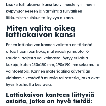
Lisäksi lattiakaivon kansi luo viimeistellyn ilmeen
kylpyhuoneeseen ja varmistaa turvallisen
liikkumisen suihkun tai kylvyn aikana.
Miten valita oikea
lattiakaivon kansi
Ennen lattiakaivon kannen valintaa on tärkeää
ottaa huomioon koko, materiaali ja muoto. K-
raudan laajasta valikoimasta löytyy erilaisia
kokoja, kuten 150×150 mm, 190×190 mm sekä muita
vaihtoehtoja. Kannen materiaalina käytetään
yleisimmin kestävää muovia tai rosteria, jotka ovat
hyvin kosteutta kestäviä.
Lattiakaivon kanteen liittyviä
asioita, jotka on hyvä tietää: