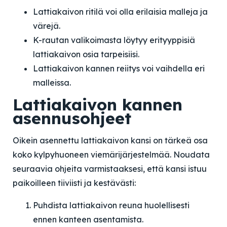
Lattiakaivon ritilä voi olla erilaisia malleja ja
värejä.
K-rautan valikoimasta löytyy erityyppisiä
lattiakaivon osia tarpeisiisi.
Lattiakaivon kannen reiitys voi vaihdella eri
malleissa.
Lattiakaivon kannen
asennusohjeet
Oikein asennettu lattiakaivon kansi on tärkeä osa
koko kylpyhuoneen viemärijärjestelmää. Noudata
seuraavia ohjeita varmistaaksesi, että kansi istuu
paikoilleen tiiviisti ja kestävästi:
Puhdista lattiakaivon reuna huolellisesti
ennen kanteen asentamista.