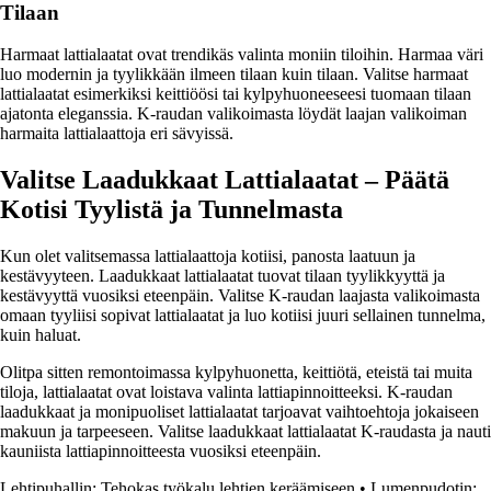
Tilaan
Harmaat lattialaatat ovat trendikäs valinta moniin tiloihin. Harmaa väri
luo modernin ja tyylikkään ilmeen tilaan kuin tilaan. Valitse harmaat
lattialaatat esimerkiksi keittiöösi tai kylpyhuoneeseesi tuomaan tilaan
ajatonta eleganssia. K-raudan valikoimasta löydät laajan valikoiman
harmaita lattialaattoja eri sävyissä.
Valitse Laadukkaat Lattialaatat – Päätä
Kotisi Tyylistä ja Tunnelmasta
Kun olet valitsemassa lattialaattoja kotiisi, panosta laatuun ja
kestävyyteen. Laadukkaat lattialaatat tuovat tilaan tyylikkyyttä ja
kestävyyttä vuosiksi eteenpäin. Valitse K-raudan laajasta valikoimasta
omaan tyyliisi sopivat lattialaatat ja luo kotiisi juuri sellainen tunnelma,
kuin haluat.
Olitpa sitten remontoimassa kylpyhuonetta, keittiötä, eteistä tai muita
tiloja, lattialaatat ovat loistava valinta lattiapinnoitteeksi. K-raudan
laadukkaat ja monipuoliset lattialaatat tarjoavat vaihtoehtoja jokaiseen
makuun ja tarpeeseen. Valitse laadukkaat lattialaatat K-raudasta ja nauti
kauniista lattiapinnoitteesta vuosiksi eteenpäin.
Lehtipuhallin: Tehokas työkalu lehtien keräämiseen
•
Lumenpudotin: