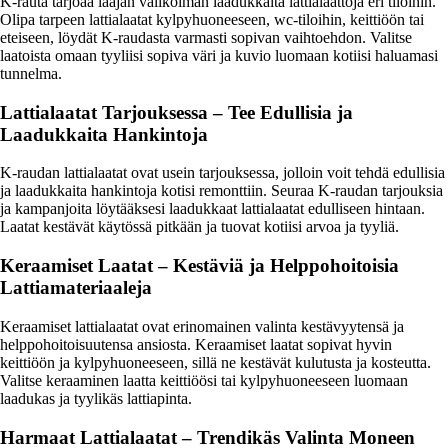
K-rauta tarjoaa laajan valikoiman laadukkaita lattialaattoja eri tiloihin.
Olipa tarpeen lattialaatat kylpyhuoneeseen, wc-tiloihin, keittiöön tai
eteiseen, löydät K-raudasta varmasti sopivan vaihtoehdon. Valitse
laatoista omaan tyyliisi sopiva väri ja kuvio luomaan kotiisi haluamasi
tunnelma.
Lattialaatat Tarjouksessa – Tee Edullisia ja
Laadukkaita Hankintoja
K-raudan lattialaatat ovat usein tarjouksessa, jolloin voit tehdä edullisia
ja laadukkaita hankintoja kotisi remonttiin. Seuraa K-raudan tarjouksia
ja kampanjoita löytääksesi laadukkaat lattialaatat edulliseen hintaan.
Laatat kestävät käytössä pitkään ja tuovat kotiisi arvoa ja tyyliä.
Keraamiset Laatat – Kestäviä ja Helppohoitoisia
Lattiamateriaaleja
Keraamiset lattialaatat ovat erinomainen valinta kestävyytensä ja
helppohoitoisuutensa ansiosta. Keraamiset laatat sopivat hyvin
keittiöön ja kylpyhuoneeseen, sillä ne kestävät kulutusta ja kosteutta.
Valitse keraaminen laatta keittiöösi tai kylpyhuoneeseen luomaan
laadukas ja tyylikäs lattiapinta.
Harmaat Lattialaatat – Trendikäs Valinta Moneen