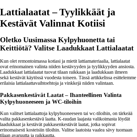
Lattialaatat – Tyylikkäät ja
Kestävät Valinnat Kotiisi
Oletko Uusimassa Kylpyhuonetta tai
Keittiötä? Valitse Laadukkaat Lattialaatat
Kun olet remontoimassa kotiasi ja mietit lattiamateriaalia, lattialaatat
ovat erinomainen valinta niiden kestävyyden ja tyylikkyyden ansiosta.
Laadukkaat lattialaatat tuovat tilaan raikkaan ja laadukkaan ilmeen
sekä kestävät käytössä vuodesta toiseen. Tässä artikkelissa esittelemme
erilaisia lattialaattavaihtoehtoja ja vinkkejä niiden valintaan.
Pakkasenkestävät Laatat – Ihanteellinen Valinta
Kylpyhuoneeseen ja WC-tiloihin
Kun valitset lattialaattoja kylpyhuoneeseen tai wc-tiloihin, on tärkeää
valita pakkasenkestävä laatta. K-raudan laajasta valikoimasta löydät
laadukkaat ja kestävät pakkasenkestävät laatat, jotka sopivat
erinomaisesti kosteisiin tiloihin. Valitse laatoista vaalea sävy tuomaan
tilaan avaruutta ja raikkautta.