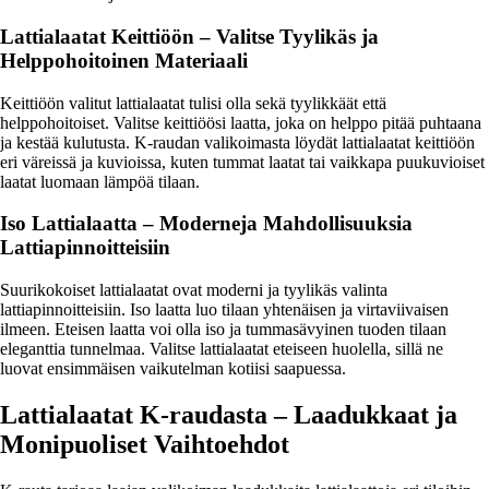
Lattialaatat Keittiöön – Valitse Tyylikäs ja
Helppohoitoinen Materiaali
Keittiöön valitut lattialaatat tulisi olla sekä tyylikkäät että
helppohoitoiset. Valitse keittiöösi laatta, joka on helppo pitää puhtaana
ja kestää kulutusta. K-raudan valikoimasta löydät lattialaatat keittiöön
eri väreissä ja kuvioissa, kuten tummat laatat tai vaikkapa puukuvioiset
laatat luomaan lämpöä tilaan.
Iso Lattialaatta – Moderneja Mahdollisuuksia
Lattiapinnoitteisiin
Suurikokoiset lattialaatat ovat moderni ja tyylikäs valinta
lattiapinnoitteisiin. Iso laatta luo tilaan yhtenäisen ja virtaviivaisen
ilmeen. Eteisen laatta voi olla iso ja tummasävyinen tuoden tilaan
eleganttia tunnelmaa. Valitse lattialaatat eteiseen huolella, sillä ne
luovat ensimmäisen vaikutelman kotiisi saapuessa.
Lattialaatat K-raudasta – Laadukkaat ja
Monipuoliset Vaihtoehdot