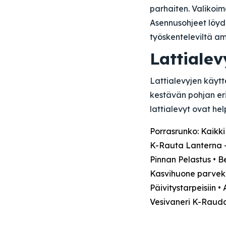
parhaiten. Valikoima
Asennusohjeet löy
työskenteleviltä amm
Lattialev
Lattialevyjen käytt
kestävän pohjan eri
lattialevyt ovat he
Porrasrunko: Kaikki
K-Rauta Lanterna –
Pinnan Pelastus
•
B
Kasvihuone parvekke
Päivitystarpeisiin
•
Vesivaneri K-Raud