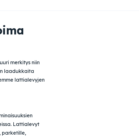
koima
uuri merkitys niin
an laadukkaita
lemme lattialevyjen
ominaisuuksien
issa. Lattialevyt
 parketille,