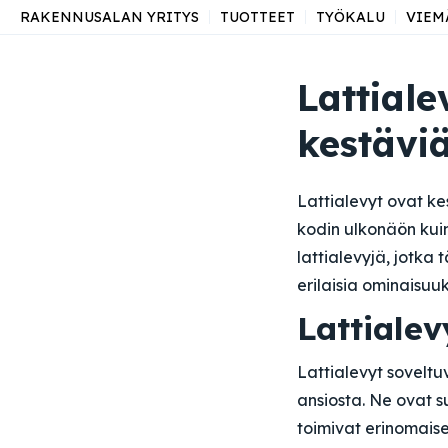
RAKENNUSALAN YRITYS
TUOTTEET
TYÖKALU
VIEM
Lattiale
kestäviä
Lattialevyt ovat kes
kodin ulkonäön kui
lattialevyjä, jotka
erilaisia ominaisuu
Lattiale
Lattialevyt soveltu
ansiosta. Ne ovat s
toimivat erinomaisen