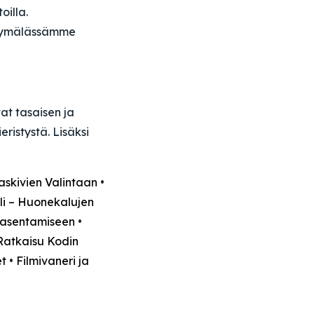
oilla.
myymälässämme
at tasaisen ja
ristystä. Lisäksi
askivien Valintaan
•
i – Huonekalujen
a asentamiseen
•
Ratkaisu Kodin
et
•
Filmivaneri ja