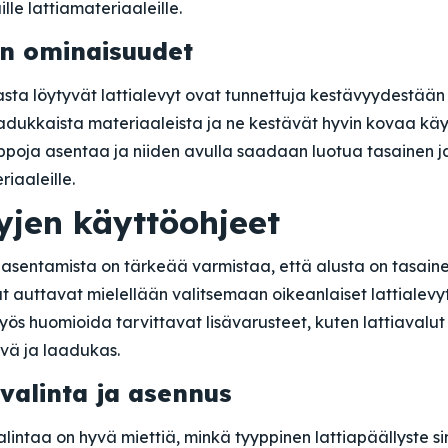
ille lattiamateriaaleille.
en ominaisuudet
sta löytyvät lattialevyt ovat tunnettuja kestävyydestään
adukkaista materiaaleista ja ne kestävät hyvin kovaa käyt
lppoja asentaa ja niiden avulla saadaan luotua tasainen 
riaaleille.
yjen käyttöohjeet
 asentamista on tärkeää varmistaa, että alusta on tasaine
t auttavat mielellään valitsemaan oikeanlaiset lattialevyt 
myös huomioida tarvittavat lisävarusteet, kuten lattiavalut 
ävä ja laadukas.
 valinta ja asennus
lintaa on hyvä miettiä, minkä tyyppinen lattiapäällyste sin