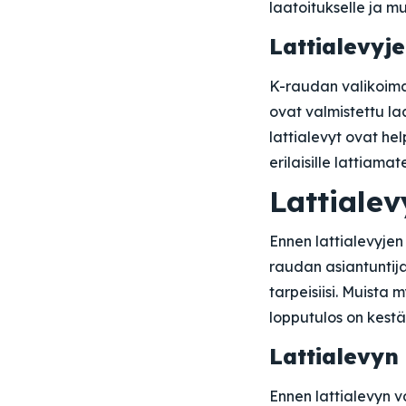
laatoitukselle ja mu
Lattialevyj
K-raudan valikoima
ovat valmistettu la
lattialevyt ovat he
erilaisille lattiamate
Lattialev
Ennen lattialevyjen
raudan asiantuntija
tarpeisiisi. Muista 
lopputulos on kest
Lattialevyn
Ennen lattialevyn va