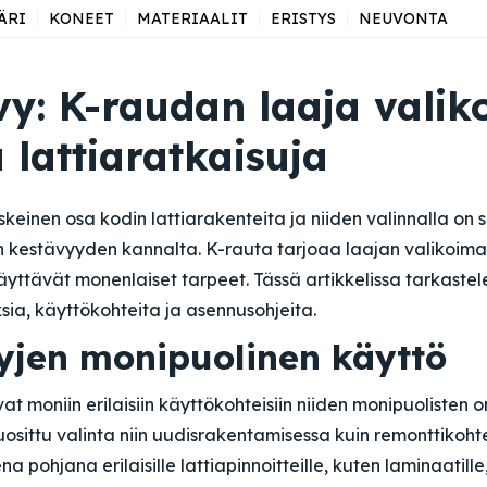
ÄRI
KONEET
MATERIAALIT
ERISTYS
NEUVONTA
vy: K-raudan laaja vali
 lattiaratkaisuja
keinen osa kodin lattiarakenteita ja niiden valinnalla on s
n kestävyyden kannalta. K-rauta tarjoaa laajan valikoim
 täyttävät monenlaiset tarpeet. Tässä artikkelissa tarkaste
ksia, käyttökohteita ja asennusohjeita.
vyjen monipuolinen käyttö
vat moniin erilaisiin käyttökohteisiin niiden monipuolisten 
uosittu valinta niin uudisrakentamisessa kuin remonttikohte
a pohjana erilaisille lattiapinnoitteille, kuten laminaatille,