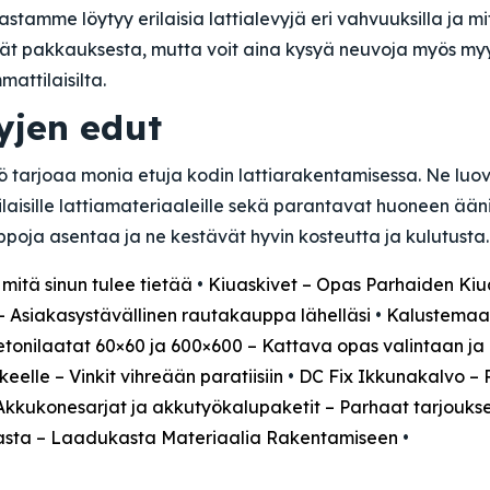
stamme löytyy erilaisia lattialevyjä eri vahvuuksilla ja mit
dät pakkauksesta, mutta voit aina kysyä neuvoja myös 
attilaisilta.
yjen edut
ö tarjoaa monia etuja kodin lattiarakentamisessa. Ne luov
laisille lattiamateriaaleille sekä parantavat huoneen äänie
lppoja asentaa ja ne kestävät hyvin kosteutta ja kulutusta.
 mitä sinun tulee tietää
•
Kiuaskivet – Opas Parhaiden Kiu
 Asiakasystävällinen rautakauppa lähelläsi
•
Kalustemaal
etonilaatat 60×60 ja 600×600 – Kattava opas valintaan j
elle – Vinkit vihreään paratiisiin
•
DC Fix Ikkunakalvo – 
Akkukonesarjat ja akkutyökalupaketit – Parhaat tarjouks
asta – Laadukasta Materiaalia Rakentamiseen
•