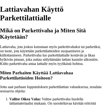
Lattiavahan Käyttö
Parkettilattialle
Mikä on Parkettivaha ja Miten Sitä
Käytetään?
Lattiavaha, jota joskus kutsutaan myös parkettivahaksi tai parketiksi,
on tuote, jota käytetään parkettilattioiden suojaamiseen ja
kiillottamiseen. Parkettivaha luo parkettilattialle kestävän ja likaa
hylkivän pinnan, joka auttaa säilyttämään lattian kauniin ulkonäön.
Kiilto parkettivaha antaa lattialle myös tyylikästä hohtoa.
Miten Parhaiten Käyttää Lattiavahaa
Parkettilattioiden Hoitoon?
Jotta saat parhaan lopputuloksen parkettilattian vahauksessa, noudata
seuraavia ohjeita:
Valitse Oikea Vaha:
Valitse parkettivaha huolella
lattiamateriaalisi mukaan. On suositeltavaa käyttää erityistä