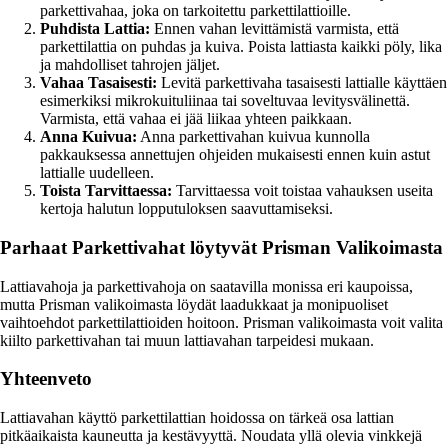
parkettivahaa, joka on tarkoitettu parkettilattioille.
Puhdista Lattia:
Ennen vahan levittämistä varmista, että
parkettilattia on puhdas ja kuiva. Poista lattiasta kaikki pöly, lika
ja mahdolliset tahrojen jäljet.
Vahaa Tasaisesti:
Levitä parkettivaha tasaisesti lattialle käyttäen
esimerkiksi mikrokuituliinaa tai soveltuvaa levitysvälinettä.
Varmista, että vahaa ei jää liikaa yhteen paikkaan.
Anna Kuivua:
Anna parkettivahan kuivua kunnolla
pakkauksessa annettujen ohjeiden mukaisesti ennen kuin astut
lattialle uudelleen.
Toista Tarvittaessa:
Tarvittaessa voit toistaa vahauksen useita
kertoja halutun lopputuloksen saavuttamiseksi.
Parhaat Parkettivahat löytyvät Prisman Valikoimasta
Lattiavahoja ja parkettivahoja on saatavilla monissa eri kaupoissa,
mutta Prisman valikoimasta löydät laadukkaat ja monipuoliset
vaihtoehdot parkettilattioiden hoitoon. Prisman valikoimasta voit valita
kiilto parkettivahan tai muun lattiavahan tarpeidesi mukaan.
Yhteenveto
Lattiavahan käyttö parkettilattian hoidossa on tärkeä osa lattian
pitkäaikaista kauneutta ja kestävyyttä. Noudata yllä olevia vinkkejä