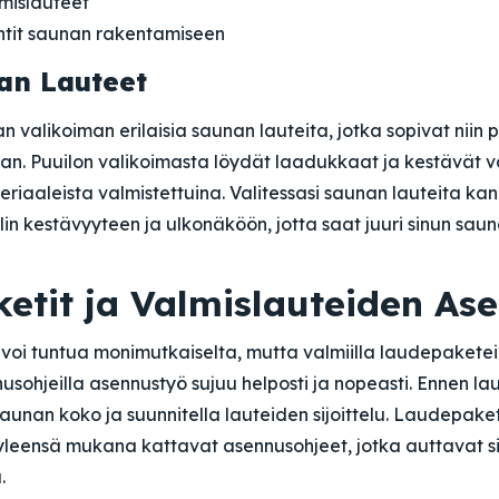
mislauteet
tit saunan rakentamiseen
an Lauteet
n valikoiman erilaisia saunan lauteita, jotka sopivat niin 
an. Puuilon valikoimasta löydät laadukkaat ja kestävät va
teriaaleista valmistettuina. Valitessasi saunan lauteita ka
n kestävyyteen ja ulkonäköön, jotta saat juuri sinun saun
etit ja Valmislauteiden As
oi tuntua monimutkaiselta, mutta valmiilla laudepaketeil
nusohjeilla asennustyö sujuu helposti ja nopeasti. Ennen l
unan koko ja suunnitella lauteiden sijoittelu. Laudepaket
 yleensä mukana kattavat asennusohjeet, jotka auttavat s
.