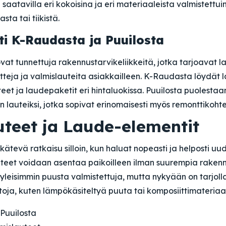
aatavilla eri kokoisina ja eri materiaaleista valmistettui
sta tai tiikistä.
i K-Raudasta ja Puuilosta
vat tunnettuja rakennustarvikeliikkeitä, jotka tarjoavat 
tteja ja valmislauteita asiakkailleen. K-Raudasta löydät
eet ja laudepaketit eri hintaluokissa. Puuilosta puolestaa
 lauteiksi, jotka sopivat erinomaisesti myös remonttikohtei
uteet ja Laude-elementit
kätevä ratkaisu silloin, kun haluat nopeasti ja helposti uu
uteet voidaan asentaa paikoilleen ilman suurempia rakenn
yleisimmin puusta valmistettuja, mutta nykyään on tarjol
oja, kuten lämpökäsiteltyä puuta tai komposiittimateriaa
 Puuilosta