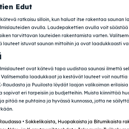
tien Edut
ätevä ratkaisu silloin, kun haluat itse rakentaa saunan l
mislauteiden avulla. Laudepakettien avulla voit säästää 
 kaiken tarvittavan lauteiden rakentamista varten. Valitse
tä lauteet istuvat saunan mittoihin ja ovat laadukkaasti va
ä
lmislauteet ovat kätevä tapa uudistaa saunasi ilmettä se
Valitsemalla laadukkaat ja kestävät lauteet voit nauttia
K-Raudasta ja Puuilosta löydät laajan valikoiman erilaisi
a sopivat eri tarpeisiin ja budjetteihin. Muista kiinnittää 
ja pitää ne puhtaina ja hyvässä kunnossa, jotta ne säily
tkään.
-Raudassa
•
Sokkelikaista, Huopakaista ja Bitumikaista ra