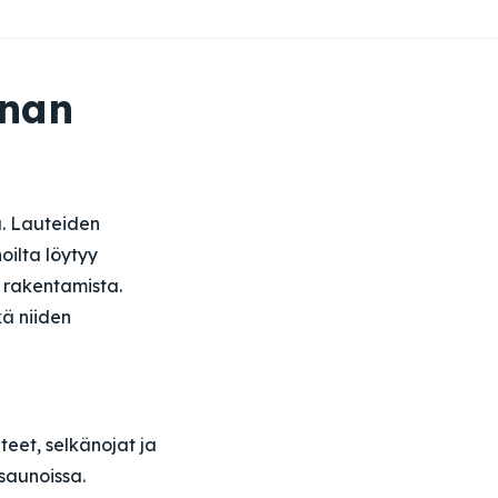
unan
. Lauteiden
ilta löytyy
 rakentamista.
kä niiden
teet, selkänojat ja
saunoissa.