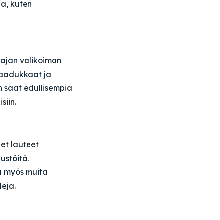
na, kuten
laajan valikoiman
 laadukkaat ja
n saat edullisempia
siin.
det lauteet
ustöitä.
la myös muita
leja.