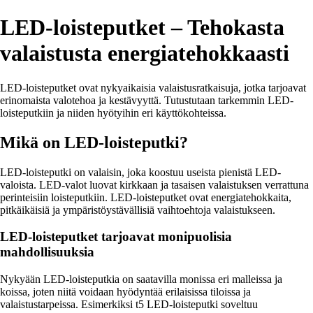
LED-loisteputket – Tehokasta
valaistusta energiatehokkaasti
LED-loisteputket ovat nykyaikaisia valaistusratkaisuja, jotka tarjoavat
erinomaista valotehoa ja kestävyyttä. Tutustutaan tarkemmin LED-
loisteputkiin ja niiden hyötyihin eri käyttökohteissa.
Mikä on LED-loisteputki?
LED-loisteputki on valaisin, joka koostuu useista pienistä LED-
valoista. LED-valot luovat kirkkaan ja tasaisen valaistuksen verrattuna
perinteisiin loisteputkiin. LED-loisteputket ovat energiatehokkaita,
pitkäikäisiä ja ympäristöystävällisiä vaihtoehtoja valaistukseen.
LED-loisteputket tarjoavat monipuolisia
mahdollisuuksia
Nykyään LED-loisteputkia on saatavilla monissa eri malleissa ja
koissa, joten niitä voidaan hyödyntää erilaisissa tiloissa ja
valaistustarpeissa. Esimerkiksi t5 LED-loisteputki soveltuu