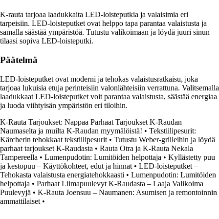
K-rauta tarjoaa laadukkaita LED-loisteputkia ja valaisimia eri
tarpeisiin. LED-loisteputket ovat helppo tapa parantaa valaistusta ja
samalla säästää ympäristöä. Tutustu valikoimaan ja löydä juuri sinun
tilaasi sopiva LED-loisteputki.
Päätelmä
LED-loisteputket ovat moderni ja tehokas valaistusratkaisu, joka
tarjoaa lukuisia etuja perinteisiin valonlähteisiin verrattuna. Valitsemalla
laadukkaat LED-loisteputket voit parantaa valaistusta, säästää energiaa
ja luoda viihtyisän ympäristön eri tiloihin.
K-Rauta Tarjoukset: Nappaa Parhaat Tarjoukset K-Raudan
Naumaselta ja muilta K-Raudan myymälöistä!
•
Tekstiilipesurit:
Kärcherin tehokkaat tekstiilipesurit
•
Tutustu Weber-grilleihin ja löydä
parhaat tarjoukset K-Raudasta
•
Rauta Otra ja K-Rauta Nekala
Tampereella
•
Lumenpudotin: Lumitöiden helpottaja
•
Kyllästetty puu
ja kestopuu – Käyttökohteet, edut ja hinnat
•
LED-loisteputket –
Tehokasta valaistusta energiatehokkaasti
•
Lumenpudotin: Lumitöiden
helpottaja
•
Parhaat Liimapuulevyt K-Raudasta – Laaja Valikoima
Puulevyjä
•
K-Rauta Joensuu – Naumanen: Asumisen ja remontoinnin
ammattilaiset
•