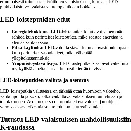
erinomaisesti toimisto- ja työtilojen valaistukseen, kun taas LED
putkivalaisin voi valaista suurempia tiloja tehokkaasti.
LED-loisteputkien edut
Energiatehokkuus:
LED-loisteputket kuluttavat vähemmän
sähköä kuin perinteiset loisteputket, mikä säästää energiaa ja
alentaa sähkölaskua.
Pitkä käyttöikä:
LED-valot kestävät huomattavasti pidempään
kuin perinteiset valonlähteet, mikä vähentää
ylläpitokustannuksia.
Ympäristöystävällisyys:
LED-loisteputket sisältävät vähemmän
myrkyllisiä aineita ja ovat helposti kierrätettävissä.
LED-loisteputkien valinta ja asennus
LED-loisteputkia valittaessa on tärkeää ottaa huomioon valoteho,
värilämpötila ja koko, jotka vaikuttavat valaistuksen tunnelmaan ja
tehokkuuteen. Asennuksessa on noudatettava valmistajan ohjeita
varmistaaksesi oikeanlaisen toiminnan ja turvallisuuden.
Tutustu LED-valaistuksen mahdollisuuksiin
K-raudassa