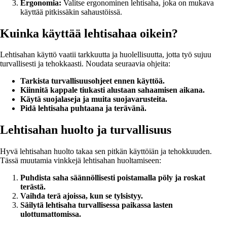
Ergonomia:
Valitse ergonominen lehtisaha, joka on mukava
käyttää pitkissäkin sahaustöissä.
Kuinka käyttää lehtisahaa oikein?
Lehtisahan käyttö vaatii tarkkuutta ja huolellisuutta, jotta työ sujuu
turvallisesti ja tehokkaasti. Noudata seuraavia ohjeita:
Tarkista turvallisuusohjeet ennen käyttöä.
Kiinnitä kappale tiukasti alustaan sahaamisen aikana.
Käytä suojalaseja ja muita suojavarusteita.
Pidä lehtisaha puhtaana ja terävänä.
Lehtisahan huolto ja turvallisuus
Hyvä lehtisahan huolto takaa sen pitkän käyttöiän ja tehokkuuden.
Tässä muutamia vinkkejä lehtisahan huoltamiseen:
Puhdista saha säännöllisesti poistamalla pöly ja roskat
terästä.
Vaihda terä ajoissa, kun se tylsistyy.
Säilytä lehtisaha turvallisessa paikassa lasten
ulottumattomissa.