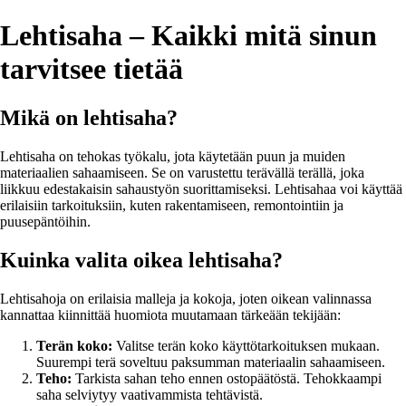
Lehtisaha – Kaikki mitä sinun
tarvitsee tietää
Mikä on lehtisaha?
Lehtisaha on tehokas työkalu, jota käytetään puun ja muiden
materiaalien sahaamiseen. Se on varustettu terävällä terällä, joka
liikkuu edestakaisin sahaustyön suorittamiseksi. Lehtisahaa voi käyttää
erilaisiin tarkoituksiin, kuten rakentamiseen, remontointiin ja
puusepäntöihin.
Kuinka valita oikea lehtisaha?
Lehtisahoja on erilaisia malleja ja kokoja, joten oikean valinnassa
kannattaa kiinnittää huomiota muutamaan tärkeään tekijään:
Terän koko:
Valitse terän koko käyttötarkoituksen mukaan.
Suurempi terä soveltuu paksumman materiaalin sahaamiseen.
Teho:
Tarkista sahan teho ennen ostopäätöstä. Tehokkaampi
saha selviytyy vaativammista tehtävistä.