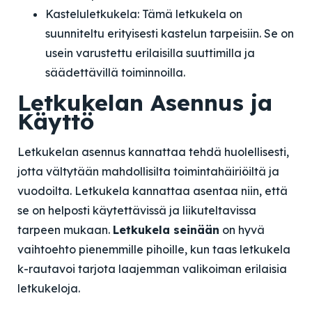
Kasteluletkukela: Tämä letkukela on
suunniteltu erityisesti kastelun tarpeisiin. Se on
usein varustettu erilaisilla suuttimilla ja
säädettävillä toiminnoilla.
Letkukelan Asennus ja
Käyttö
Letkukelan asennus kannattaa tehdä huolellisesti,
jotta vältytään mahdollisilta toimintahäiriöiltä ja
vuodoilta. Letkukela kannattaa asentaa niin, että
se on helposti käytettävissä ja liikuteltavissa
tarpeen mukaan.
Letkukela seinään
on hyvä
vaihtoehto pienemmille pihoille, kun taas
letkukela
k-rauta
voi tarjota laajemman valikoiman erilaisia
letkukeloja.