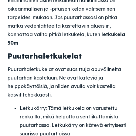
Ensimmäinen askel letkukelan hankinnassa on
oikeanmallisen ja -pituisen kelan valitseminen
tarpeidesi mukaan. Jos puutarhassasi on pitkä
matka vedenlähteeltä kasteltaviin alueisiin,
kannattaa valita pitkä letkukela, kuten
letkukela
50m
.
Puutarhaletkukelat
Puutarhaletkukelat ovat suosittuja apuvälineitä
puutarhan kasteluun. Ne ovat käteviä ja
helppokäyttöisiä, ja niiden avulla voit kastella
kasvit tehokkaasti.
Letkukärry: Tämä letkukela on varustettu
renkailla, mikä helpottaa sen liikuttamista
puutarhassa. Letkukärry on kätevä erityisesti
suurissa puutarhoissa.