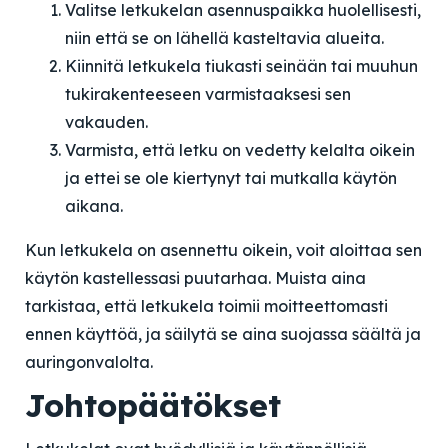
Valitse letkukelan asennuspaikka huolellisesti,
niin että se on lähellä kasteltavia alueita.
Kiinnitä letkukela tiukasti seinään tai muuhun
tukirakenteeseen varmistaaksesi sen
vakauden.
Varmista, että letku on vedetty kelalta oikein
ja ettei se ole kiertynyt tai mutkalla käytön
aikana.
Kun letkukela on asennettu oikein, voit aloittaa sen
käytön kastellessasi puutarhaa. Muista aina
tarkistaa, että letkukela toimii moitteettomasti
ennen käyttöä, ja säilytä se aina suojassa säältä ja
auringonvalolta.
Johtopäätökset