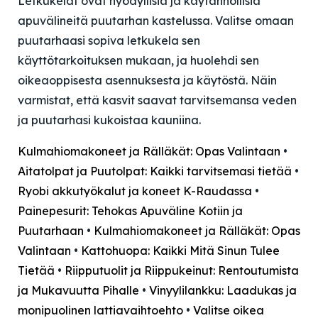
Letkukelat ovat hyödyllisiä ja käytännöllisiä
apuvälineitä puutarhan kastelussa. Valitse omaan
puutarhaasi sopiva letkukela sen
käyttötarkoituksen mukaan, ja huolehdi sen
oikeaoppisesta asennuksesta ja käytöstä. Näin
varmistat, että kasvit saavat tarvitsemansa veden
ja puutarhasi kukoistaa kauniina.
Kulmahiomakoneet ja Rälläkät: Opas Valintaan
•
Aitatolpat ja Puutolpat: Kaikki tarvitsemasi tietää
•
Ryobi akkutyökalut ja koneet K-Raudassa
•
Painepesurit: Tehokas Apuväline Kotiin ja
Puutarhaan
•
Kulmahiomakoneet ja Rälläkät: Opas
Valintaan
•
Kattohuopa: Kaikki Mitä Sinun Tulee
Tietää
•
Riipputuolit ja Riippukeinut: Rentoutumista
ja Mukavuutta Pihalle
•
Vinyylilankku: Laadukas ja
monipuolinen lattiavaihtoehto
•
Valitse oikea