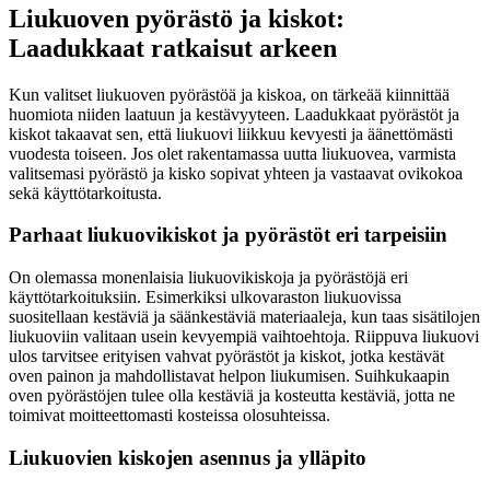
Liukuoven pyörästö ja kiskot:
Laadukkaat ratkaisut arkeen
Kun valitset liukuoven pyörästöä ja kiskoa, on tärkeää kiinnittää
huomiota niiden laatuun ja kestävyyteen. Laadukkaat pyörästöt ja
kiskot takaavat sen, että liukuovi liikkuu kevyesti ja äänettömästi
vuodesta toiseen. Jos olet rakentamassa uutta liukuovea, varmista
valitsemasi pyörästö ja kisko sopivat yhteen ja vastaavat ovikokoa
sekä käyttötarkoitusta.
Parhaat liukuovikiskot ja pyörästöt eri tarpeisiin
On olemassa monenlaisia liukuovikiskoja ja pyörästöjä eri
käyttötarkoituksiin. Esimerkiksi ulkovaraston liukuovissa
suositellaan kestäviä ja säänkestäviä materiaaleja, kun taas sisätilojen
liukuoviin valitaan usein kevyempiä vaihtoehtoja. Riippuva liukuovi
ulos tarvitsee erityisen vahvat pyörästöt ja kiskot, jotka kestävät
oven painon ja mahdollistavat helpon liukumisen. Suihkukaapin
oven pyörästöjen tulee olla kestäviä ja kosteutta kestäviä, jotta ne
toimivat moitteettomasti kosteissa olosuhteissa.
Liukuovien kiskojen asennus ja ylläpito