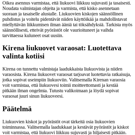
Oikea asennus varmistaa, että liukuovi liikkuu sujuvasti ja tasaisesti.
Noudata valmistajan ohjeita ja varmista, että kisko asennetaan
suoraan ja tasaiselle alustalle. Liukuovien kiskojen säännöllinen
puhdistus ja voitelu pidentävät niiden käyttöikää ja mahdollistavat
miellyttävän liikkumisen ilman ääniä tai töksähdyksiä. Tarkista myös
säännöllisesti, etteivät pyörästöt ole vaurioituneet ja vaihda
tarvittaessa kuluneet osat uusiin.
Kirena liukuovet varaosat: Luotettava
valinta kotiisi
Kirena on tunnettu valmistaja laadukkaista liukuovista ja niiden
varaosista. Kirena liukuovet varaosat tarjoavat luotettavia ratkaisuja,
jotka sopivat useimpiin liukuoviin. Valitsemalla Kirenan varaosia
voit varmistaa, että liukuovesi toimii moitteettomasti ja kestää
pitkään ilman ongelmia. Tutustu valikoimaan ja löydä sopivat
varaosat juuri sinun liukuoveesi.
Päätelmä
Liukuovien kiskot ja pyörästöt ovat tärkeitä osia liukuovien
toiminnassa. Valitsemalla laadukkaat ja kestävät pyörästöt ja kiskot
voit varmistaa, että liukuovi liikkuu sujuvasti ja hiljaisesti pitkään.