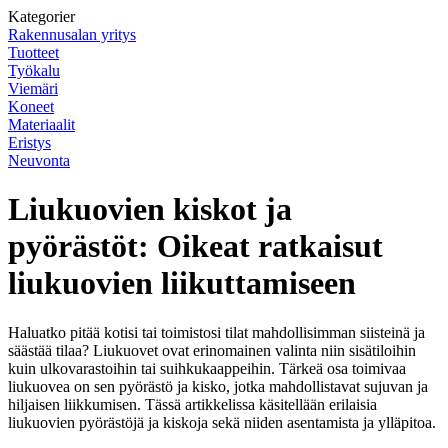
Kategorier
Rakennusalan yritys
Tuotteet
Työkalu
Viemäri
Koneet
Materiaalit
Eristys
Neuvonta
Liukuovien kiskot ja
pyörästöt: Oikeat ratkaisut
liukuovien liikuttamiseen
Haluatko pitää kotisi tai toimistosi tilat mahdollisimman siisteinä ja
säästää tilaa? Liukuovet ovat erinomainen valinta niin sisätiloihin
kuin ulkovarastoihin tai suihkukaappeihin. Tärkeä osa toimivaa
liukuovea on sen pyörästö ja kisko, jotka mahdollistavat sujuvan ja
hiljaisen liikkumisen. Tässä artikkelissa käsitellään erilaisia
liukuovien pyörästöjä ja kiskoja sekä niiden asentamista ja ylläpitoa.