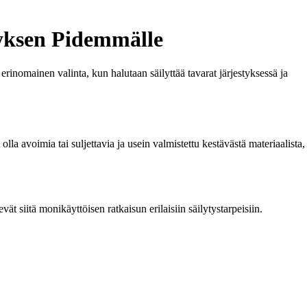
tyksen Pidemmälle
erinomainen valinta, kun halutaan säilyttää tavarat järjestyksessä ja
t olla avoimia tai suljettavia ja usein valmistettu kestävästä materiaalista,
t siitä monikäyttöisen ratkaisun erilaisiin säilytystarpeisiin.