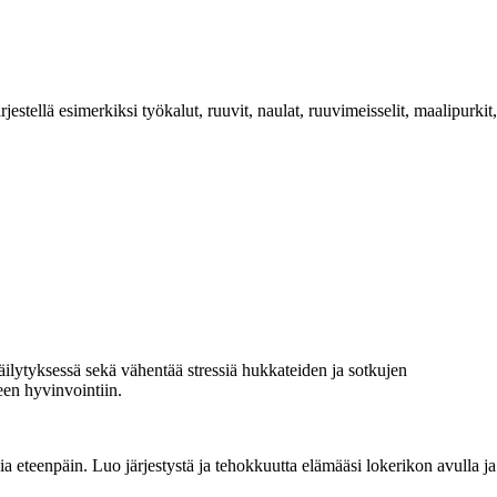
estellä esimerkiksi työkalut, ruuvit, naulat, ruuvimeisselit, maalipurkit,
säilytyksessä sekä vähentää stressiä hukkateiden ja sotkujen
seen hyvinvointiin.
ia eteenpäin. Luo järjestystä ja tehokkuutta elämääsi lokerikon avulla ja