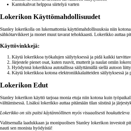
Kantokahvat helppoa siirtelyä varten
Lokerikon Käyttömahdollisuudet
Stanley lokerikolla on lukemattomia käyttömahdollisuuksia niin kotona, au
sähkötarvikkeet ja monet muut tavarat tehokkaasti. Lokerikko auttaa pit
Käyttövinkkejä:
Käytä lokerikkoa työkalujen säilytyksessä ja pidä kaikki tarvittav
Järjestele pienet osat, kuten ruuvit, mutterit ja naulat omiin loker
Hyödynnä lokerikkoa autotallissa säilyttämällä siellä autoon liitty
Käytä lokerikkoa kotona elektroniikkalaitteiden säilytyksessä ja pi
Lokerikon Edut
Stanley lokerikon käyttö tarjoaa monia etuja niin kotona kuin työpaikall
välttämisessä. Lisäksi lokerikko auttaa pitämään tilan siistinä ja järjes
Lokerikko on siis paitsi käytännöllinen myös visuaalisesti houkuttelev
Valitsemalla laadukkaan ja monipuolisen Stanley lokerikon investoit pitk
nauti sen monista hyödyistä!