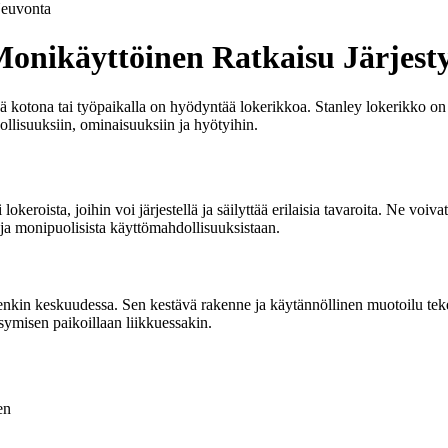
euvonta
Monikäyttöinen Ratkaisu Järjes
töä kotona tai työpaikalla on hyödyntää lokerikkoa. Stanley lokerikko on 
ollisuuksiin, ominaisuuksiin ja hyötyihin.
lokeroista, joihin voi järjestellä ja säilyttää erilaisia tavaroita. Ne voiva
 ja monipuolisista käyttömahdollisuuksistaan.
ienkin keskuudessa. Sen kestävä rakenne ja käytännöllinen muotoilu tekevä
ysymisen paikoillaan liikkuessakin.
en