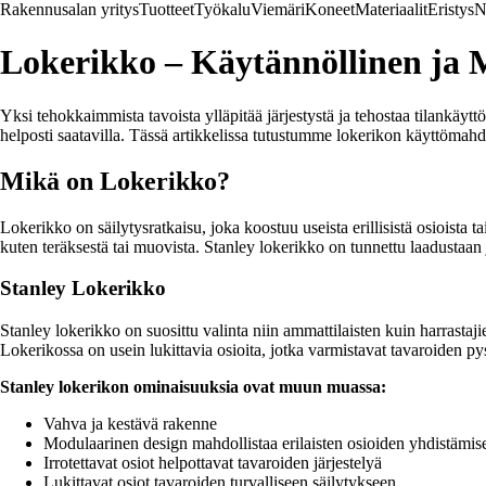
Rakennusalan yritys
Tuotteet
Työkalu
Viemäri
Koneet
Materiaalit
Eristys
N
Lokerikko – Käytännöllinen ja 
Yksi tehokkaimmista tavoista ylläpitää järjestystä ja tehostaa tilankäyt
helposti saatavilla. Tässä artikkelissa tutustumme lokerikon käyttömahd
Mikä on Lokerikko?
Lokerikko on säilytysratkaisu, joka koostuu useista erillisistä osioista tai 
kuten teräksestä tai muovista. Stanley lokerikko on tunnettu laadustaan
Stanley Lokerikko
Stanley lokerikko on suosittu valinta niin ammattilaisten kuin harrastaj
Lokerikossa on usein lukittavia osioita, jotka varmistavat tavaroiden p
Stanley lokerikon ominaisuuksia ovat muun muassa:
Vahva ja kestävä rakenne
Modulaarinen design mahdollistaa erilaisten osioiden yhdistämis
Irrotettavat osiot helpottavat tavaroiden järjestelyä
Lukittavat osiot tavaroiden turvalliseen säilytykseen