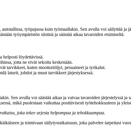
totallissa, työpajassa kuin työmaallakin. Sen avulla voi säilyttää ja järj
ämään työympäristön siistinä ja säästää aikaa tavaroiden etsimiseltä.
a helposti löydettävissä.
oihinsa, jotta ne eivät sekoitu keskenään.
vät tarvikkeet, kuten moottoriöljyt, pesuaineet ja työkalut.
dä laturit, johdot ja muut tarvikkeet järjestyksessä.
akin. Sen avulla voi säästää aikaa ja vaivaa tavaroiden järjestelyssä ja 
tyksessä, mikä puolestaan vaikuttaa positiivisesti työtehokkuuteen ja ylei
a ratkaisu, joka tekee arjesta helpompaa ja tehokkaampaa.
äikäiseen ja toimivaan säilytysratkaisuun, joka palvelee tarpeitasi vuos