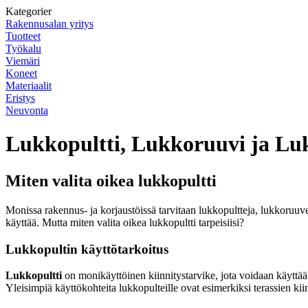
Kategorier
Rakennusalan yritys
Tuotteet
Työkalu
Viemäri
Koneet
Materiaalit
Eristys
Neuvonta
Lukkopultti, Lukkoruuvi ja Lu
Miten valita oikea lukkopultti
Monissa rakennus- ja korjaustöissä tarvitaan lukkopultteja, lukkoruuvej
käyttää. Mutta miten valita oikea lukkopultti tarpeisiisi?
Lukkopultin käyttötarkoitus
Lukkopultti
on monikäyttöinen kiinnitystarvike, jota voidaan käyttää er
Yleisimpiä käyttökohteita lukkopulteille ovat esimerkiksi terassien kii