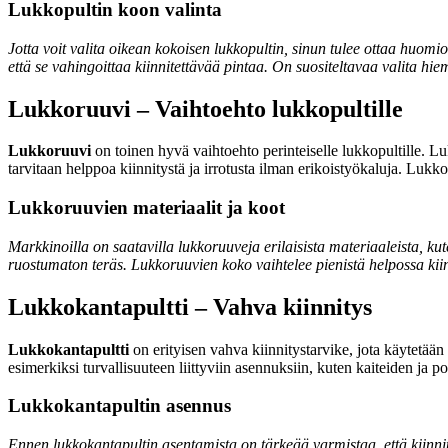
Lukkopultin koon valinta
Jotta voit valita oikean kokoisen lukkopultin, sinun tulee ottaa huomio
että se vahingoittaa kiinnitettävää pintaa. On suositeltavaa valita hiem
Lukkoruuvi – Vaihtoehto lukkopultille
Lukkoruuvi
on toinen hyvä vaihtoehto perinteiselle lukkopultille. Lu
tarvitaan helppoa kiinnitystä ja irrotusta ilman erikoistyökaluja. Luk
Lukkoruuvien materiaalit ja koot
Markkinoilla on saatavilla lukkoruuveja erilaisista materiaaleista, ku
ruostumaton teräs. Lukkoruuvien koko vaihtelee pienistä helpossa kiinn
Lukkokantapultti – Vahva kiinnitys
Lukkokantapultti
on erityisen vahva kiinnitystarvike, jota käytetään t
esimerkiksi turvallisuuteen liittyviin asennuksiin, kuten kaiteiden ja po
Lukkokantapultin asennus
Ennen lukkokantapultin asentamista on tärkeää varmistaa, että kiinnity