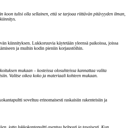
 koon tulisi olla sellainen, että se tarjoaa riittävän pitävyyden ilman,
kiinnitys.
tävän kiinnityksen. Lukkoruuvia käytetään yleensä paikoissa, joissa
ttämiseen ja muihin kodin pieniin korjaustöihin.
arkoituksen mukaan – kosteissa olosuhteissa kannattaa valita
isiin. Valitse oikea koko ja materiaali kohteen mukaan.
kokantapultti soveltuu erinomaisesti raskaisiin rakenteisiin ja
en, jotta lukkokantapultti asentuu helposti ja tasaisesti. Kun