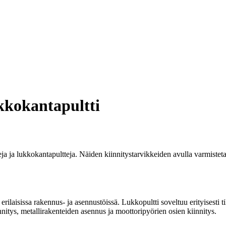
kkokantapultti
a ja lukkokantapultteja. Näiden kiinnitystarvikkeiden avulla varmistetaan
ilaisissa rakennus- ja asennustöissä. Lukkopultti soveltuu erityisesti ti
nnitys, metallirakenteiden asennus ja moottoripyörien osien kiinnitys.