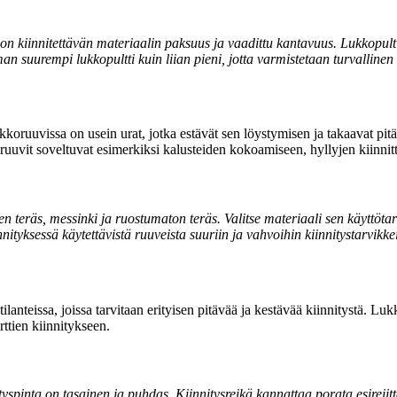
on kiinnitettävän materiaalin paksuus ja vaadittu kantavuus. Lukkopultin
an suurempi lukkopultti kuin liian pieni, jotta varmistetaan turvallinen 
kkoruuvissa on usein urat, jotka estävät sen löystymisen ja takaavat pi
koruuvit soveltuvat esimerkiksi kalusteiden kokoamiseen, hyllyjen kiinni
ten teräs, messinki ja ruostumaton teräs. Valitse materiaali sen käyttöt
ityksessä käytettävistä ruuveista suuriin ja vahvoihin kiinnitystarvikke
ilanteissa, joissa tarvitaan erityisen pitävää ja kestävää kiinnitystä. Luk
rttien kiinnitykseen.
spinta on tasainen ja puhdas. Kiinnitysreikä kannattaa porata esireiittä