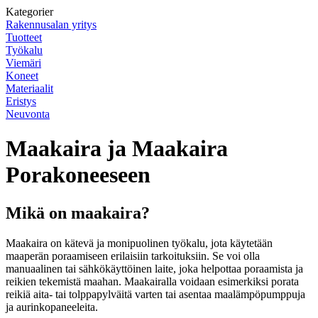
Kategorier
Rakennusalan yritys
Tuotteet
Työkalu
Viemäri
Koneet
Materiaalit
Eristys
Neuvonta
Maakaira ja Maakaira
Porakoneeseen
Mikä on maakaira?
Maakaira on kätevä ja monipuolinen työkalu, jota käytetään
maaperän poraamiseen erilaisiin tarkoituksiin. Se voi olla
manuaalinen tai sähkökäyttöinen laite, joka helpottaa poraamista ja
reikien tekemistä maahan. Maakairalla voidaan esimerkiksi porata
reikiä aita- tai tolppapylväitä varten tai asentaa maalämpöpumppuja
ja aurinkopaneeleita.