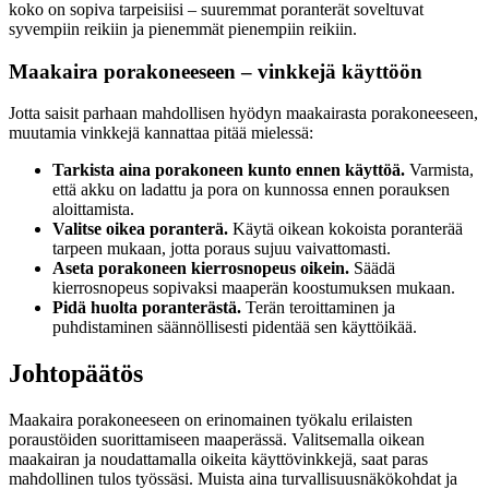
koko on sopiva tarpeisiisi – suuremmat poranterät soveltuvat
syvempiin reikiin ja pienemmät pienempiin reikiin.
Maakaira porakoneeseen – vinkkejä käyttöön
Jotta saisit parhaan mahdollisen hyödyn maakairasta porakoneeseen,
muutamia vinkkejä kannattaa pitää mielessä:
Tarkista aina porakoneen kunto ennen käyttöä.
Varmista,
että akku on ladattu ja pora on kunnossa ennen porauksen
aloittamista.
Valitse oikea poranterä.
Käytä oikean kokoista poranterää
tarpeen mukaan, jotta poraus sujuu vaivattomasti.
Aseta porakoneen kierrosnopeus oikein.
Säädä
kierrosnopeus sopivaksi maaperän koostumuksen mukaan.
Pidä huolta poranterästä.
Terän teroittaminen ja
puhdistaminen säännöllisesti pidentää sen käyttöikää.
Johtopäätös
Maakaira porakoneeseen on erinomainen työkalu erilaisten
poraustöiden suorittamiseen maaperässä. Valitsemalla oikean
maakairan ja noudattamalla oikeita käyttövinkkejä, saat paras
mahdollinen tulos työssäsi. Muista aina turvallisuusnäkökohdat ja