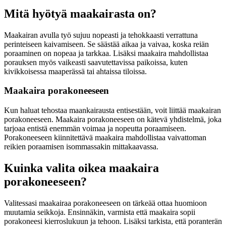
Mitä hyötyä maakairasta on?
Maakairan avulla työ sujuu nopeasti ja tehokkaasti verrattuna
perinteiseen kaivamiseen. Se säästää aikaa ja vaivaa, koska reiän
poraaminen on nopeaa ja tarkkaa. Lisäksi maakaira mahdollistaa
porauksen myös vaikeasti saavutettavissa paikoissa, kuten
kivikkoisessa maaperässä tai ahtaissa tiloissa.
Maakaira porakoneeseen
Kun haluat tehostaa maankairausta entisestään, voit liittää maakairan
porakoneeseen. Maakaira porakoneeseen on kätevä yhdistelmä, joka
tarjoaa entistä enemmän voimaa ja nopeutta poraamiseen.
Porakoneeseen kiinnitettävä maakaira mahdollistaa vaivattoman
reikien poraamisen isommassakin mittakaavassa.
Kuinka valita oikea maakaira
porakoneeseen?
Valitessasi maakairaa porakoneeseen on tärkeää ottaa huomioon
muutamia seikkoja. Ensinnäkin, varmista että maakaira sopii
porakoneesi kierroslukuun ja tehoon. Lisäksi tarkista, että poranterän