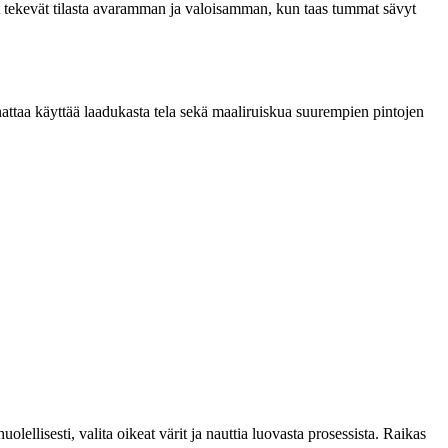
t tekevät tilasta avaramman ja valoisamman, kun taas tummat sävyt
ttaa käyttää laadukasta tela sekä maaliruiskua suurempien pintojen
lellisesti, valita oikeat värit ja nauttia luovasta prosessista. Raikas