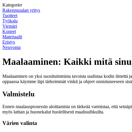
Kategorier
Rakennusalan yritys
Tuotteet
Työkalu
Viemäri
Koneet
Materiaalit
Eristys
Neuvonta
Maalaaminen: Kaikki mitä sinun
Maalaaminen on yksi suosituimmista tavoista uudistaa kodin ilmettä ja
oppaassa käymme läpi tärkeimmät vinkit ja ohjeet onnistuneeseen sis
Valmistelu
Ennen maalausprosessin aloittamista on tärkeää varmistaa, että seinäpin
myös lattian ja huonekalut huolellisesti maalisuihkuilta.
Värien valinta