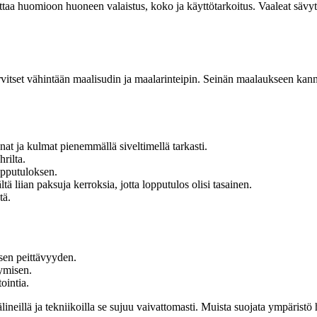
ttaa huomioon huoneen valaistus, koko ja käyttötarkoitus. Vaaleat sävy
itset vähintään maalisudin ja maalarinteipin. Seinän maalaukseen kanna
at ja kulmat pienemmällä siveltimellä tarkasti.
hrilta.
opputuloksen.
ä liian paksuja kerroksia, jotta lopputulos olisi tasainen.
tä.
isen peittävyyden.
tymisen.
ointia.
neillä ja tekniikoilla se sujuu vaivattomasti. Muista suojata ympäristö huo