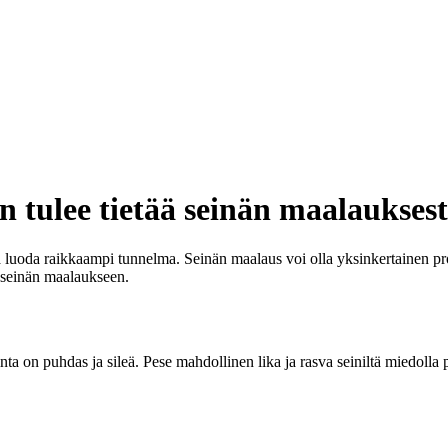
 tulee tietää seinän maalaukses
 luoda raikkaampi tunnelma. Seinän maalaus voi olla yksinkertainen pro
äseinän maalaukseen.
ta on puhdas ja sileä. Pese mahdollinen lika ja rasva seiniltä miedolla p