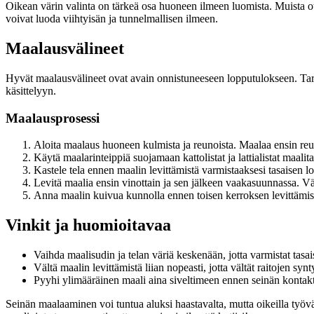
Oikean värin valinta on tärkeä osa huoneen ilmeen luomista. Muista o
voivat luoda viihtyisän ja tunnelmallisen ilmeen.
Maalausvälineet
Hyvät maalausvälineet ovat avain onnistuneeseen lopputulokseen. Tarv
käsittelyyn.
Maalausprosessi
Aloita maalaus huoneen kulmista ja reunoista. Maalaa ensin reun
Käytä maalarinteippiä suojamaan kattolistat ja lattialistat maalita
Kastele tela ennen maalin levittämistä varmistaaksesi tasaisen l
Levitä maalia ensin vinottain ja sen jälkeen vaakasuunnassa. Vält
Anna maalin kuivua kunnolla ennen toisen kerroksen levittämis
Vinkit ja huomioitavaa
Vaihda maalisudin ja telan väriä keskenään, jotta varmistat tasa
Vältä maalin levittämistä liian nopeasti, jotta vältät raitojen syn
Pyyhi ylimääräinen maali aina siveltimeen ennen seinän kontakt
Seinän maalaaminen voi tuntua aluksi haastavalta, mutta oikeilla työväli