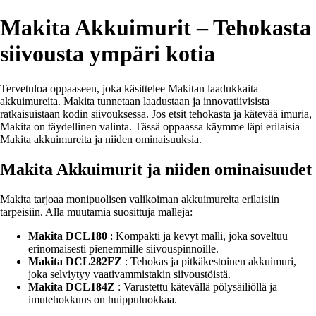
Makita Akkuimurit – Tehokasta
siivousta ympäri kotia
Tervetuloa oppaaseen, joka käsittelee Makitan laadukkaita
akkuimureita. Makita tunnetaan laadustaan ja innovatiivisista
ratkaisuistaan kodin siivouksessa. Jos etsit tehokasta ja kätevää imuria,
Makita on täydellinen valinta. Tässä oppaassa käymme läpi erilaisia
Makita akkuimureita ja niiden ominaisuuksia.
Makita Akkuimurit ja niiden ominaisuudet
Makita tarjoaa monipuolisen valikoiman akkuimureita erilaisiin
tarpeisiin. Alla muutamia suosittuja malleja:
Makita DCL180
: Kompakti ja kevyt malli, joka soveltuu
erinomaisesti pienemmille siivouspinnoille.
Makita DCL282FZ
: Tehokas ja pitkäkestoinen akkuimuri,
joka selviytyy vaativammistakin siivoustöistä.
Makita DCL184Z
: Varustettu kätevällä pölysäiliöllä ja
imutehokkuus on huippuluokkaa.