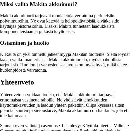
Miksi valita Makita akkuimuri?
Makita akkuimurit tarjoavat monia etuja verrattuna perinteisiin
pölynimureihin. Ne ovat käteviä ja helppokäyttöisiä, eivätkä sido
käyttäjää pistorasioihin. Lisäksi Makita tunnetaan laadukkaista
komponenteistaan ja pitkästä käyttöiästä.
Ostaminen ja huolto
K-Rauta on yksi tunnettu jälleenmyyjä Makitan tuotteille. Sieltä löydät
laajan valikoiman erilaisia Makita akkuimureita, myös mahdollisia
tarjouksia. Huollon ja varaosien saatavuus on myös hyvä, mikä tekee
huolenpidosta vaivatonta.
Yhteenveto
Yhteenvetona voidaan todeta, että Makita akkuimurit tarjoavat
erinomaista vastinetta rahoille. Ne yhdistävät tehokkuuden,
käyttömukavuuden ja laadun yhteen pakettiin. Olipa kyseessä sitten
pieni tai suurempi siivoustarve, Makita akkuimuri on hankinta, jota et
tule katumaan.
Saunan oven valinta ja asennus
•
Lastulevy: Käyttökohteet ja Valinta
•
Gyproc-ruuvit kipsilevyjen asennuksessa
•
Ryobi akkutyökalut ja