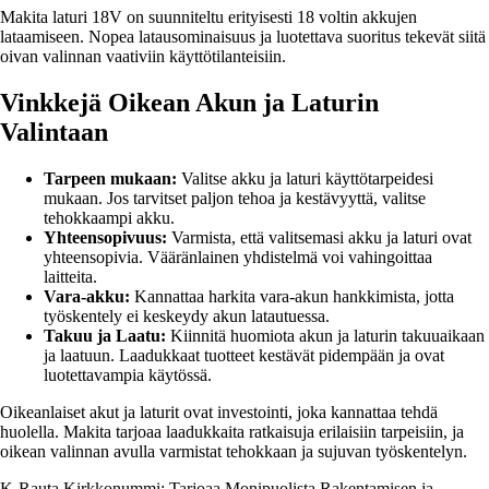
Makita laturi 18V on suunniteltu erityisesti 18 voltin akkujen
lataamiseen. Nopea latausominaisuus ja luotettava suoritus tekevät siitä
oivan valinnan vaativiin käyttötilanteisiin.
Vinkkejä Oikean Akun ja Laturin
Valintaan
Tarpeen mukaan:
Valitse akku ja laturi käyttötarpeidesi
mukaan. Jos tarvitset paljon tehoa ja kestävyyttä, valitse
tehokkaampi akku.
Yhteensopivuus:
Varmista, että valitsemasi akku ja laturi ovat
yhteensopivia. Vääränlainen yhdistelmä voi vahingoittaa
laitteita.
Vara-akku:
Kannattaa harkita vara-akun hankkimista, jotta
työskentely ei keskeydy akun latautuessa.
Takuu ja Laatu:
Kiinnitä huomiota akun ja laturin takuuaikaan
ja laatuun. Laadukkaat tuotteet kestävät pidempään ja ovat
luotettavampia käytössä.
Oikeanlaiset akut ja laturit ovat investointi, joka kannattaa tehdä
huolella. Makita tarjoaa laadukkaita ratkaisuja erilaisiin tarpeisiin, ja
oikean valinnan avulla varmistat tehokkaan ja sujuvan työskentelyn.
K-Rauta Kirkkonummi: Tarjoaa Monipuolista Rakentamisen ja