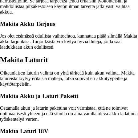
harrastelijoille. Se tarjoaa tarpeeksi tehoa erilaisiin työkohteisiin ja
mahdollistaa pitkäkestoisen käytön ilman tarvetta jatkuvasti vaihtaa
akkua.
Makita Akku Tarjous
Jos olet etsimässä edullista vaihtoehtoa, kannattaa pitää silmällä Makita
akku tarjouksia. Tarjouksista voi löytyä hyviä diilejä, joilla saat
laadukkaan akun edullisesti.
Makita Laturit
Oikeanlaisen laturin valinta on yhtä tärkeää kuin akun valinta. Makita
latureista löytyy erilaisia malleja, jotka sopivat eri akkutyypeille ja
käyttötarpeisiin.
Makita Akku ja Laturi Paketti
Ostamalla akun ja laturin pakettina voit varmistaa, että ne toimivat
optimaalisesti yhteen ja että sinulla on aina varalla oleva akku ladattuna
työskentelyä varten.
Makita Laturi 18V