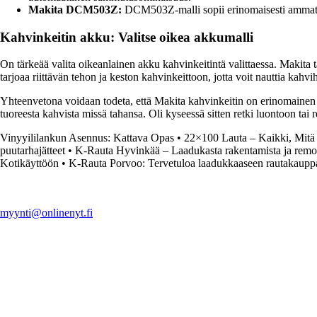
Makita DCM503Z:
DCM503Z-malli sopii erinomaisesti ammattikä
Kahvinkeitin akku: Valitse oikea akkumalli
On tärkeää valita oikeanlainen akku kahvinkeitintä valittaessa. Makita tar
tarjoaa riittävän tehon ja keston kahvinkeittoon, jotta voit nauttia kahvi
Yhteenvetona voidaan todeta, että Makita kahvinkeitin on erinomainen val
tuoreesta kahvista missä tahansa. Oli kyseessä sitten retki luontoon tai
Vinyyililankun Asennus: Kattava Opas
•
22×100 Lauta – Kaikki, Mitä
puutarhajätteet
•
K-Rauta Hyvinkää – Laadukasta rakentamista ja remont
Kotikäyttöön
•
K-Rauta Porvoo: Tervetuloa laadukkaaseen rautakaupp
myynti@onlinenyt.fi