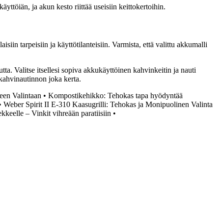
töiän, ja akun kesto riittää useisiin keittokertoihin.
siin tarpeisiin ja käyttötilanteisiin. Varmista, että valittu akkumalli
ta. Valitse itsellesi sopiva akkukäyttöinen kahvinkeitin ja nauti
 kahvinautinnon joka kerta.
een Valintaan
•
Kompostikehikko: Tehokas tapa hyödyntää
•
Weber Spirit II E-310 Kaasugrilli: Tehokas ja Monipuolinen Valinta
keelle – Vinkit vihreään paratiisiin
•