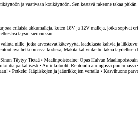
yttöön ja vaativaan kotikäyttöön. Sen kestävä rakenne takaa pitkän käyt
joaa erilaisia akkumalleja, kuten 18V ja 12V malleja, jotka sopivat erilai
hetkestäsi täysin siemauksin.
inta niille, jotka arvostavat kätevyyttä, laadukasta kahvia ja liikkuvuut
 rentouttava hetki omassa kodissa, Makita kahvinkeitin takaa täydellisen
 Sinun Täytyy Tietää
•
Maalinpoistoaine: Opas Halvan Maalinpoistoain
ointia paikallisesti
•
Aurinkotuolit: Rentoudu auringossa puutarhassa
aan!
•
Petkele: Jääpiiskojen ja jäänrikkojien vertailu
•
Kasvihuone parvek