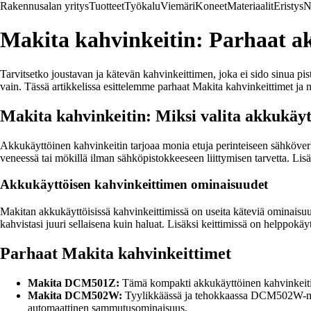
Rakennusalan yritys
Tuotteet
Työkalu
Viemäri
Koneet
Materiaalit
Eristys
N
Makita kahvinkeitin: Parhaat a
Tarvitsetko joustavan ja kätevän kahvinkeittimen, joka ei sido sinua pi
vain. Tässä artikkelissa esittelemme parhaat Makita kahvinkeittimet ja 
Makita kahvinkeitin: Miksi valita akkukäyt
Akkukäyttöinen kahvinkeitin tarjoaa monia etuja perinteiseen sähköverk
veneessä tai mökillä ilman sähköpistokkeeseen liittymisen tarvetta. Lis
Akkukäyttöisen kahvinkeittimen ominaisuudet
Makitan akkukäyttöisissä kahvinkeittimissä on useita käteviä ominaisuu
kahvistasi juuri sellaisena kuin haluat. Lisäksi keittimissä on helppokäyt
Parhaat Makita kahvinkeittimet
Makita DCM501Z:
Tämä kompakti akkukäyttöinen kahvinkeitin on
Makita DCM502W:
Tyylikkäässä ja tehokkaassa DCM502W-malli
automaattinen sammutusominaisuus.