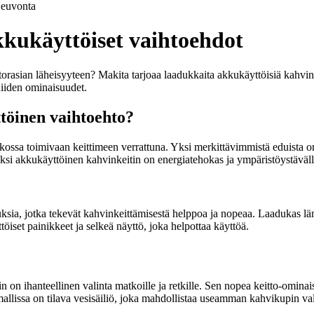
euvonta
kkukäyttöiset vaihtoehdot
storasian läheisyyteen? Makita tarjoaa laadukkaita akkukäyttöisiä kahvin
niiden ominaisuudet.
töinen vaihtoehto?
ossa toimivaan keittimeen verrattuna. Yksi merkittävimmistä eduista on
äksi akkukäyttöinen kahvinkeitin on energiatehokas ja ympäristöystäväll
ksia, jotka tekevät kahvinkeittämisestä helppoa ja nopeaa. Laadukas lä
töiset painikkeet ja selkeä näyttö, joka helpottaa käyttöä.
 ihanteellinen valinta matkoille ja retkille. Sen nopea keitto-ominaisu
ssa on tilava vesisäiliö, joka mahdollistaa useamman kahvikupin val