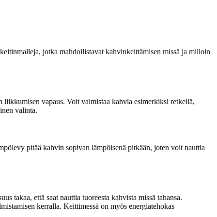
keitinmalleja, jotka mahdollistavat kahvinkeittämisen missä ja milloin
 liikkumisen vapaus. Voit valmistaa kahvia esimerkiksi retkellä,
inen valinta.
mpölevy pitää kahvin sopivan lämpöisenä pitkään, joten voit nauttia
us takaa, että saat nauttia tuoreesta kahvista missä tahansa.
mistamisen kerralla. Keittimessä on myös energiatehokas