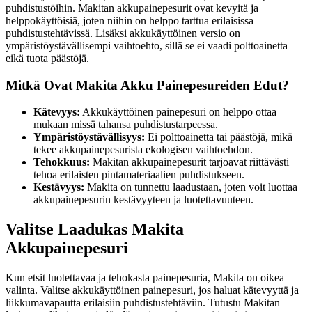
puhdistustöihin. Makitan akkupainepesurit ovat kevyitä ja
helppokäyttöisiä, joten niihin on helppo tarttua erilaisissa
puhdistustehtävissä. Lisäksi akkukäyttöinen versio on
ympäristöystävällisempi vaihtoehto, sillä se ei vaadi polttoainetta
eikä tuota päästöjä.
Mitkä Ovat Makita Akku Painepesureiden Edut?
Kätevyys:
Akkukäyttöinen painepesuri on helppo ottaa
mukaan missä tahansa puhdistustarpeessa.
Ympäristöystävällisyys:
Ei polttoainetta tai päästöjä, mikä
tekee akkupainepesurista ekologisen vaihtoehdon.
Tehokkuus:
Makitan akkupainepesurit tarjoavat riittävästi
tehoa erilaisten pintamateriaalien puhdistukseen.
Kestävyys:
Makita on tunnettu laadustaan, joten voit luottaa
akkupainepesurin kestävyyteen ja luotettavuuteen.
Valitse Laadukas Makita
Akkupainepesuri
Kun etsit luotettavaa ja tehokasta painepesuria, Makita on oikea
valinta. Valitse akkukäyttöinen painepesuri, jos haluat kätevyyttä ja
liikkumavapautta erilaisiin puhdistustehtäviin. Tutustu Makitan