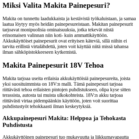
Miksi Valita Makita Painepesuri?
Makita on tunnettu laadukkaista ja kestävistä työkaluistaan, ja samaa
laatua löytyy myös heidän painepesureistaan. Makitan painepesurit
tarjoavat monipuolisia ominaisuuksia, jotka tekevät niistä
erinomaisen valinnan niin koti- kuin ammattikäyttöön.
Akkukäyttöiset painepesurit ovat erityisen käteviä, sillä niihin ei
tarvita erillistä virtalähdettä, joten voit käyttää niitä missä tahansa
ilman sähköpistokkeeseen kytkemistä.
Makita Painepesurit 18V Tehoa
Makita tarjoaa useita erilaisia akkukäyttöisiä painepesureita, joista
yksi suosituimmista on 18V:n malli. Tämä painepesuri tarjoaa
riittävästi tehoa erilaisten pintojen puhdistukseen, olipa kyse sitten
terassista, autosta tai muista ulkokohteista. 18V:n akku tarjoaa
riittävästi virtaa pidempäänkin käyttöön, joten voit suorittaa
puhdistustyöt tehokkaasti ilman keskeytyksiä.
Akkupainepesuri Makita: Helppoa ja Tehokasta
Puhdistusta
Akkukäyttöinen painepesuri tuo mukavuutta ja liikkumavapautta