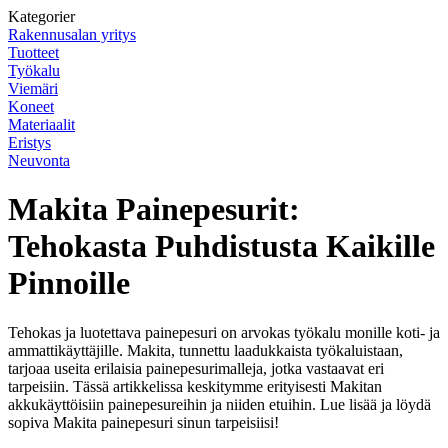
Kategorier
Rakennusalan yritys
Tuotteet
Työkalu
Viemäri
Koneet
Materiaalit
Eristys
Neuvonta
Makita Painepesurit:
Tehokasta Puhdistusta Kaikille
Pinnoille
Tehokas ja luotettava painepesuri on arvokas työkalu monille koti- ja
ammattikäyttäjille. Makita, tunnettu laadukkaista työkaluistaan,
tarjoaa useita erilaisia painepesurimalleja, jotka vastaavat eri
tarpeisiin. Tässä artikkelissa keskitymme erityisesti Makitan
akkukäyttöisiin painepesureihin ja niiden etuihin. Lue lisää ja löydä
sopiva Makita painepesuri sinun tarpeisiisi!