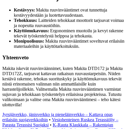
Kestävyys:
Makita ruuvinvääntimet ovat tunnettuja
kestävyydestään ja luotettavuudestaan.
Tehokkuus:
Laitteiden tehokkaat moottorit tarjoavat voimaa
ja nopeutta ruuvaustöihin.
Käyttömukavuus:
Ergonominen muotoilu ja kevyt rakenne
tekevät työskentelystä helppoa ja tehokasta.
Monipuolisuus:
Makita ruuvinvääntimet soveltuvat erilaisiin
materiaaleihin ja käyttötarkoituksiin.
Yhteenveto
Makita iskevät ruuvinväännimet, kuten Makita DTD172 ja Makita
DTD172Z, tarjoavat kattavan ratkaisun ruuvaustarpeisiin. Niiden
kestävä rakenne, tehokas suorituskyky ja käyttömukavuus tekevät
niistä erinomaisen valinnan niin ammattilaisille kuin
harrastelijoillekin. Valitsemalla Makita ruuvinvääntimen varmistat
sujuvan ja tehokkaan työskentelyn erilaisissa projekteissa. Tutustu
valikoimaan ja valitse oma Makita ruuvinvääntimesi – teho kätesi
ulottuvilla!
Jyrsijäverkko, jänisverkko ja pieneläinverkko – Kattava opas
erilaisiin suojaverkkoihin
•
Vesiohenteinen Ruskea Terassiöljy –
Parasta Terassisi Suojaksi
•
K-Rauta Klaukkala – Rakentajan