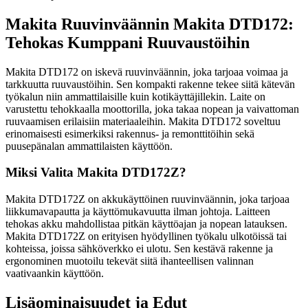
Makita Ruuvinväännin Makita DTD172:
Tehokas Kumppani Ruuvaustöihin
Makita DTD172 on iskevä ruuvinväännin, joka tarjoaa voimaa ja
tarkkuutta ruuvaustöihin. Sen kompakti rakenne tekee siitä kätevän
työkalun niin ammattilaisille kuin kotikäyttäjillekin. Laite on
varustettu tehokkaalla moottorilla, joka takaa nopean ja vaivattoman
ruuvaamisen erilaisiin materiaaleihin. Makita DTD172 soveltuu
erinomaisesti esimerkiksi rakennus- ja remonttitöihin sekä
puusepänalan ammattilaisten käyttöön.
Miksi Valita Makita DTD172Z?
Makita DTD172Z on akkukäyttöinen ruuvinväännin, joka tarjoaa
liikkumavapautta ja käyttömukavuutta ilman johtoja. Laitteen
tehokas akku mahdollistaa pitkän käyttöajan ja nopean latauksen.
Makita DTD172Z on erityisen hyödyllinen työkalu ulkotöissä tai
kohteissa, joissa sähköverkko ei ulotu. Sen kestävä rakenne ja
ergonominen muotoilu tekevät siitä ihanteellisen valinnan
vaativaankin käyttöön.
Lisäominaisuudet ja Edut