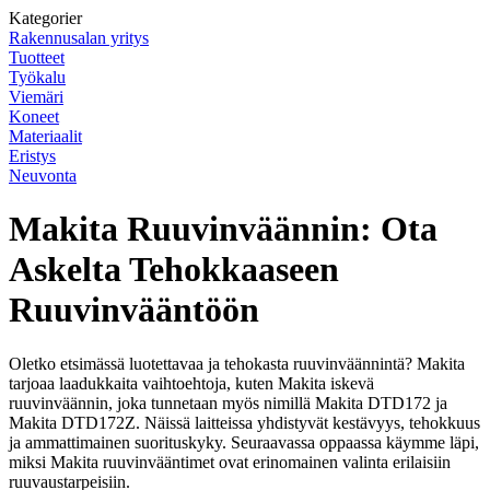
Kategorier
Rakennusalan yritys
Tuotteet
Työkalu
Viemäri
Koneet
Materiaalit
Eristys
Neuvonta
Makita Ruuvinväännin: Ota
Askelta Tehokkaaseen
Ruuvinvääntöön
Oletko etsimässä luotettavaa ja tehokasta ruuvinväännintä? Makita
tarjoaa laadukkaita vaihtoehtoja, kuten Makita iskevä
ruuvinväännin, joka tunnetaan myös nimillä Makita DTD172 ja
Makita DTD172Z. Näissä laitteissa yhdistyvät kestävyys, tehokkuus
ja ammattimainen suorituskyky. Seuraavassa oppaassa käymme läpi,
miksi Makita ruuvinvääntimet ovat erinomainen valinta erilaisiin
ruuvaustarpeisiin.