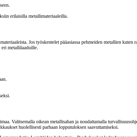
seen.
iin erilaisilla metallimateriaaleilla.
a materiaaleista. Jos työskentelet pääasiassa pehmeiden metallien kuten r
ri metallilaaduille.
aan.
seksi.
maa. Valitsemalla oikean metallisahan ja noudattamalla turvallisuusohjeit
leikkaukset huolellisesti parhaan lopputuloksen saavuttamiseksi.