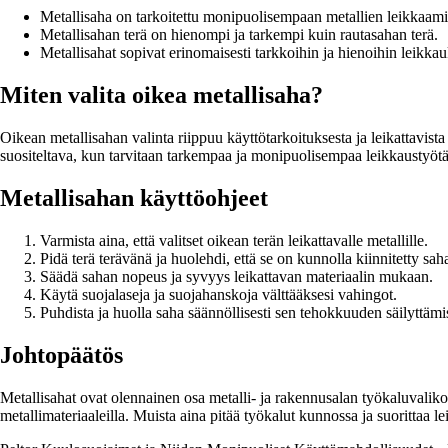
Metallisaha on tarkoitettu monipuolisempaan metallien leikkaami
Metallisahan terä on hienompi ja tarkempi kuin rautasahan terä.
Metallisahat sopivat erinomaisesti tarkkoihin ja hienoihin leikkauks
Miten valita oikea metallisaha?
Oikean metallisahan valinta riippuu käyttötarkoituksesta ja leikattavist
suositeltava, kun tarvitaan tarkempaa ja monipuolisempaa leikkaustyötä e
Metallisahan käyttöohjeet
Varmista aina, että valitset oikean terän leikattavalle metallille.
Pidä terä terävänä ja huolehdi, että se on kunnolla kiinnitetty sah
Säädä sahan nopeus ja syvyys leikattavan materiaalin mukaan.
Käytä suojalaseja ja suojahanskoja välttääksesi vahingot.
Puhdista ja huolla saha säännöllisesti sen tehokkuuden säilyttämi
Johtopäätös
Metallisahat ovat olennainen osa metalli- ja rakennusalan työkaluvalikoi
metallimateriaaleilla. Muista aina pitää työkalut kunnossa ja suorittaa 