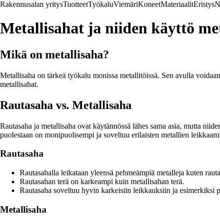
Rakennusalan yritys
Tuotteet
Työkalu
Viemäri
Koneet
Materiaalit
Eristys
N
Metallisahat ja niiden käyttö met
Mikä on metallisaha?
Metallisaha on tärkeä työkalu monissa metallitöissä. Sen avulla voidaan le
metallisahat.
Rautasaha vs. Metallisaha
Rautasaha ja metallisaha ovat käytännössä lähes sama asia, mutta niiden 
puolestaan on monipuolisempi ja soveltuu erilaisten metallien leikkaam
Rautasaha
Rautasahalla leikataan yleensä pehmeämpiä metalleja kuten rautaa
Rautasahan terä on karkeampi kuin metallisahan terä.
Rautasaha soveltuu hyvin karkeisiin leikkauksiin ja esimerkiksi 
Metallisaha