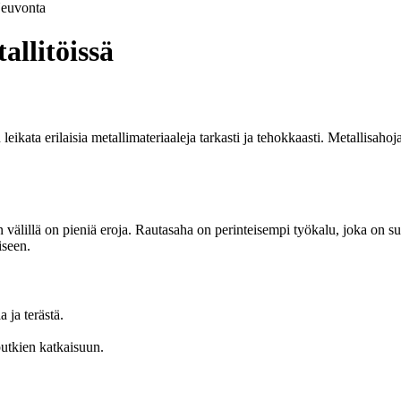
euvonta
allitöissä
ikata erilaisia metallimateriaaleja tarkasti ja tehokkaasti. Metallisahoja
välillä on pieniä eroja. Rautasaha on perinteisempi työkalu, joka on suu
iseen.
 ja terästä.
putkien katkaisuun.