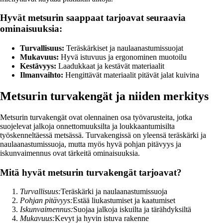
Hyvät metsurin saappaat tarjoavat seuraavia
ominaisuuksia:
Turvallisuus:
Teräskärkiset ja naulaanastumissuojat
Mukavuus:
Hyvä istuvuus ja ergonominen muotoilu
Kestävyys:
Laadukkaat ja kestävät materiaalit
Ilmanvaihto:
Hengittävät materiaalit pitävät jalat kuivina
Metsurin turvakengät ja niiden merkitys
Metsurin turvakengät ovat olennainen osa työvarusteita, jotka
suojelevat jalkoja onnettomuuksilta ja loukkaantumisilta
työskenneltäessä metsässä. Turvakengissä on yleensä teräskärki ja
naulaanastumissuoja, mutta myös hyvä pohjan pitävyys ja
iskunvaimennus ovat tärkeitä ominaisuuksia.
Mitä hyvät metsurin turvakengät tarjoavat?
Turvallisuus:
Teräskärki ja naulaanastumissuoja
Pohjan pitävyys:
Estää liukastumiset ja kaatumiset
Iskunvaimennus:
Suojaa jalkoja iskuilta ja tärähdyksiltä
Mukavuus:
Kevyt ja hyvin istuva rakenne