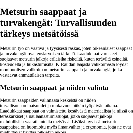
Metsurin saappaat ja
turvakengät: Turvallisuuden
tärkeys metsätöissä
Metsurin työ on vaativa ja fyysisesti raskas, joten oikeanlaiset saappaat
ja turvakengät ovat ensiarvoisen tärkeitä. Laadukkaat varusteet
suojaavat metsurin jalkoja erilaisilta riskeiltä, kuten teräviltä esineiltä,
kosteudelta ja liukastumisilta. K-Raudan laajasta valikoimasta löydät
monipuolisen valikoiman metsurin saappaita ja turvakengiä, jotka
vastaavat ammattilaisen tarpeita.
Metsurin saappaat ja niiden valinta
Metsurin saappaiden valinnassa keskeistä on niiden
turvallisuusominaisuudet ja mukavuus pitkän työpäivän aikana.
Laadukkaat saappaat on valmistettu kestävästä materiaalista ja niissä on
teräskärkiset ja naulaanastumissuojat, jotka suojaavat jalkoja
mahdollisilta vaaratilanteilta metsässä. Lisäksi hyvissä metsurin
saappaissa on huomioitu myös ilmanvaihto ja ergonomia, jotta ne ovat
miellyttävät käyttää pitkiäkin aikoja.