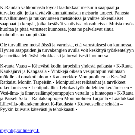
K-Raudan valikoimasta löydät laadukkaat metsurin saappaat ja
turvakengät, jotka täyttävät ammattimaisen metsurin tarpeet. Panosta
turvallisuuteen ja mukavuuteen metsätöissä ja valitse oikeanlaiset
saappaat ja kengät, jotka kestävät vaativissa olosuhteissa. Muista myös
huoltaa ja pitää varusteet kunnossa, jotta ne palvelevat sinua
mahdollisimman pitkään.
Ole turvallinen metsätöissä ja varmista, että varustuksesi on kunnossa.
Hyvien saappaiden ja turvakengien avulla voit keskittyä työskentelyyn
ja suorittaa tehtäväsi tehokkaasti ja turvallisesti luonnossa.
K-rauta Vaasa – Kätevästi kodin tarpeisiin yhdestä paikasta
•
K-Rauta
Kaukajärvi ja Kangasala
•
Vinkkejä oikean vesipumpun valintaan
mökille tai omakotitaloon
•
Kanaverkko: Monipuolinen ja Kestävä
Ratkaisu Moniin Tarpeisiin
•
Monipuoliset reikäsahat ja tarvikkeet
rakentamiseen
•
Lehtipuhallin: Tehokas työkalu lehtien keräämiseen
•
Vesi-ilma- ja ilmavesilämpöpumppujen vertailu ja hintaopas
•
K-Rauta
ja Passeli Salo – Rautakauppojen Monipuolinen Tarjonta
•
Laadukkaat
Lillevilla-piharakennukset K-Raudasta
•
Kuivausteline seinään –
Pyykin kuivaus kätevästi ja tehokkaasti
•
myynti@onlinenyt.fi