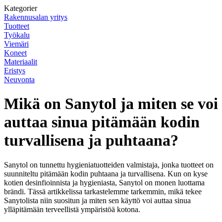
Kategorier
Rakennusalan yritys
Tuotteet
Työkalu
Viemäri
Koneet
Materiaalit
Eristys
Neuvonta
Mikä on Sanytol ja miten se voi
auttaa sinua pitämään kodin
turvallisena ja puhtaana?
Sanytol on tunnettu hygieniatuotteiden valmistaja, jonka tuotteet on
suunniteltu pitämään kodin puhtaana ja turvallisena. Kun on kyse
kotien desinfioinnista ja hygieniasta, Sanytol on monen luottama
brändi. Tässä artikkelissa tarkastelemme tarkemmin, mikä tekee
Sanytolista niin suositun ja miten sen käyttö voi auttaa sinua
ylläpitämään terveellistä ympäristöä kotona.