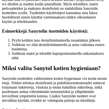
wc-tiloihin ja muihin kodin pinnallisiin. Myös tekstiilien, kuten
petivaatteiden ja mattojen desinfiointi on mahdollista Sanytolin
tuotteiden avulla. Tuotteiden käyttöohjeet kannattaa aina lukea
huolellisesti ennen käyttöä varmistaaksesi niiden oikeanlaisen
käytön ja tehokkuuden.
Esimerkkejä Sanytolin tuotteiden käytöstä:
Pyyhi keittiön taso desinfiointiaineella ruoanlaiton jälkeen.
Suihkuta wc-tilat desinfiointiaineella ja anna vaikuttaa ennen
huuhtelua.
Suihkuta matot ja tekstiilit hajunpoistoaineella raikastaaksesi
niitä.
Miksi valita Sanytol kotien hygieniaan?
Sanytolin tuotteiden valitseminen kotien hygieniaan voi tuoda monia
etuja. Niiden tehokas desinfiointi ja puhdistusominaisuudet auttavat
torjumaan bakteereja, viruksia ja muita haitallisia mikrobeja, mikä
puolestaan auttaa vähentämään tartuntariskiä ja ylläpitämään
terveellistä ympäristöä kotona. Lisäksi Sanytolin tuotteet ovat
turvallisia käyttää, eivätkä ne vahingoita pintoja tai tekstiilejä.