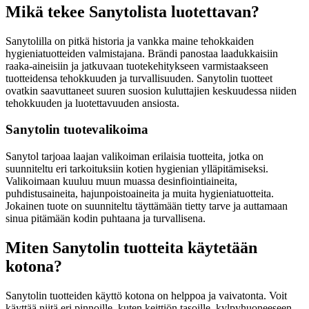
Mikä tekee Sanytolista luotettavan?
Sanytolilla on pitkä historia ja vankka maine tehokkaiden
hygieniatuotteiden valmistajana. Brändi panostaa laadukkaisiin
raaka-aineisiin ja jatkuvaan tuotekehitykseen varmistaakseen
tuotteidensa tehokkuuden ja turvallisuuden. Sanytolin tuotteet
ovatkin saavuttaneet suuren suosion kuluttajien keskuudessa niiden
tehokkuuden ja luotettavuuden ansiosta.
Sanytolin tuotevalikoima
Sanytol tarjoaa laajan valikoiman erilaisia tuotteita, jotka on
suunniteltu eri tarkoituksiin kotien hygienian ylläpitämiseksi.
Valikoimaan kuuluu muun muassa desinfiointiaineita,
puhdistusaineita, hajunpoistoaineita ja muita hygieniatuotteita.
Jokainen tuote on suunniteltu täyttämään tietty tarve ja auttamaan
sinua pitämään kodin puhtaana ja turvallisena.
Miten Sanytolin tuotteita käytetään
kotona?
Sanytolin tuotteiden käyttö kotona on helppoa ja vaivatonta. Voit
käyttää niitä eri pinnoille, kuten keittiön tasoille, kylpyhuoneeseen,