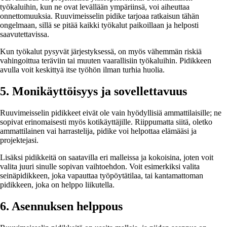
työkaluihin, kun ne ovat levällään ympäriinsä, voi aiheuttaa
onnettomuuksia. Ruuvimeisselin pidike tarjoaa ratkaisun tähän
ongelmaan, sillä se pitää kaikki työkalut paikoillaan ja helposti
saavutettavissa.
Kun työkalut pysyvät järjestyksessä, on myös vähemmän riskiä
vahingoittua teräviin tai muuten vaarallisiin työkaluihin. Pidikkeen
avulla voit keskittyä itse työhön ilman turhia huolia.
5. Monikäyttöisyys ja sovellettavuus
Ruuvimeisselin pidikkeet eivät ole vain hyödyllisiä ammattilaisille; ne
sopivat erinomaisesti myös kotikäyttäjille. Riippumatta siitä, oletko
ammattilainen vai harrastelija, pidike voi helpottaa elämääsi ja
projektejasi.
Lisäksi pidikkeitä on saatavilla eri malleissa ja kokoisina, joten voit
valita juuri sinulle sopivan vaihtoehdon. Voit esimerkiksi valita
seinäpidikkeen, joka vapauttaa työpöytätilaa, tai kantamattoman
pidikkeen, joka on helppo liikutella.
6. Asennuksen helppous