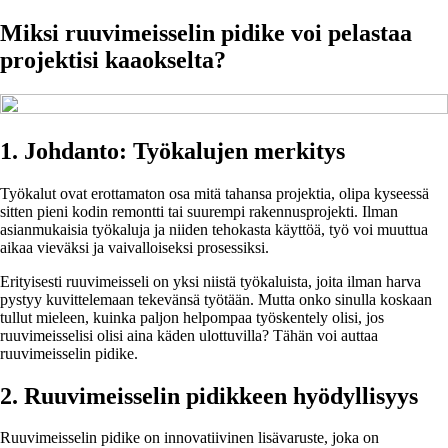
Miksi ruuvimeisselin pidike voi pelastaa
projektisi kaaokselta?
1. Johdanto: Työkalujen merkitys
Työkalut ovat erottamaton osa mitä tahansa projektia, olipa kyseessä
sitten pieni kodin remontti tai suurempi rakennusprojekti. Ilman
asianmukaisia työkaluja ja niiden tehokasta käyttöä, työ voi muuttua
aikaa vieväksi ja vaivalloiseksi prosessiksi.
Erityisesti ruuvimeisseli on yksi niistä työkaluista, joita ilman harva
pystyy kuvittelemaan tekevänsä työtään. Mutta onko sinulla koskaan
tullut mieleen, kuinka paljon helpompaa työskentely olisi, jos
ruuvimeisselisi olisi aina käden ulottuvilla? Tähän voi auttaa
ruuvimeisselin pidike.
2. Ruuvimeisselin pidikkeen hyödyllisyys
Ruuvimeisselin pidike on innovatiivinen lisävaruste, joka on