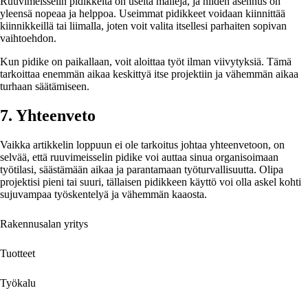
Ruuvimeisselin pidikkeitä on useita malleja, ja niiden asennus on
yleensä nopeaa ja helppoa. Useimmat pidikkeet voidaan kiinnittää
kiinnikkeillä tai liimalla, joten voit valita itsellesi parhaiten sopivan
vaihtoehdon.
Kun pidike on paikallaan, voit aloittaa työt ilman viivytyksiä. Tämä
tarkoittaa enemmän aikaa keskittyä itse projektiin ja vähemmän aikaa
turhaan säätämiseen.
7. Yhteenveto
Vaikka artikkelin loppuun ei ole tarkoitus johtaa yhteenvetoon, on
selvää, että ruuvimeisselin pidike voi auttaa sinua organisoimaan
työtilasi, säästämään aikaa ja parantamaan työturvallisuutta. Olipa
projektisi pieni tai suuri, tällaisen pidikkeen käyttö voi olla askel kohti
sujuvampaa työskentelyä ja vähemmän kaaosta.
Rakennusalan yritys
Tuotteet
Työkalu