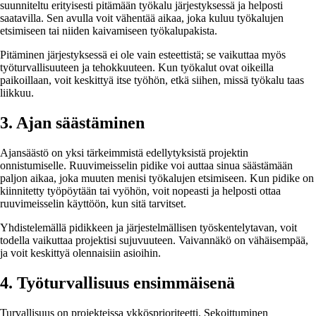
suunniteltu erityisesti pitämään työkalu järjestyksessä ja helposti
saatavilla. Sen avulla voit vähentää aikaa, joka kuluu työkalujen
etsimiseen tai niiden kaivamiseen työkalupakista.
Pitäminen järjestyksessä ei ole vain esteettistä; se vaikuttaa myös
työturvallisuuteen ja tehokkuuteen. Kun työkalut ovat oikeilla
paikoillaan, voit keskittyä itse työhön, etkä siihen, missä työkalu taas
liikkuu.
3. Ajan säästäminen
Ajansäästö on yksi tärkeimmistä edellytyksistä projektin
onnistumiselle. Ruuvimeisselin pidike voi auttaa sinua säästämään
paljon aikaa, joka muuten menisi työkalujen etsimiseen. Kun pidike on
kiinnitetty työpöytään tai vyöhön, voit nopeasti ja helposti ottaa
ruuvimeisselin käyttöön, kun sitä tarvitset.
Yhdistelemällä pidikkeen ja järjestelmällisen työskentelytavan, voit
todella vaikuttaa projektisi sujuvuuteen. Vaivannäkö on vähäisempää,
ja voit keskittyä olennaisiin asioihin.
4. Työturvallisuus ensimmäisenä
Turvallisuus on projekteissa ykkösprioriteetti. Sekoittuminen