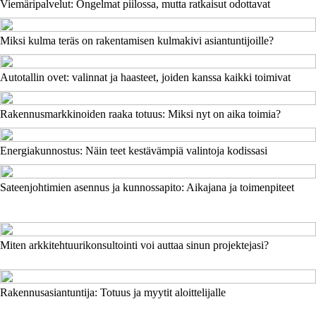
Viemäripalvelut: Ongelmat piilossa, mutta ratkaisut odottavat
Miksi kulma teräs on rakentamisen kulmakivi asiantuntijoille?
Autotallin ovet: valinnat ja haasteet, joiden kanssa kaikki toimivat
Rakennusmarkkinoiden raaka totuus: Miksi nyt on aika toimia?
Energiakunnostus: Näin teet kestävämpiä valintoja kodissasi
Sateenjohtimien asennus ja kunnossapito: Aikajana ja toimenpiteet
Miten arkkitehtuurikonsultointi voi auttaa sinun projektejasi?
Rakennusasiantuntija: Totuus ja myytit aloittelijalle