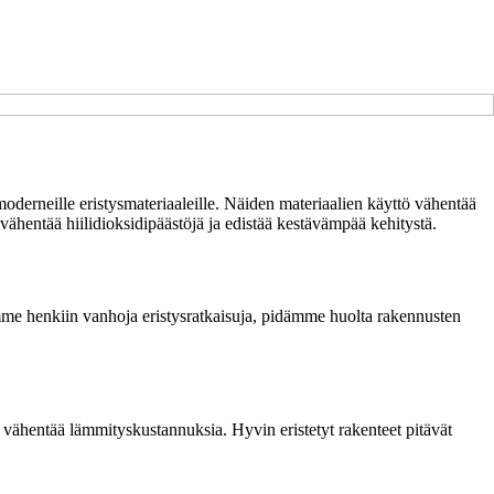
moderneille eristysmateriaaleille. Näiden materiaalien käyttö vähentää
 vähentää hiilidioksidipäästöjä ja edistää kestävämpää kehitystä.
ämme henkiin vanhoja eristysratkaisuja, pidämme huolta rakennusten
a vähentää lämmityskustannuksia. Hyvin eristetyt rakenteet pitävät