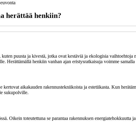
euvonta
aa herättää henkiin?
 kuten puusta ja kivestä, jotka ovat kestäviä ja ekologisia vaihtoehtoja 
istölle. Herättämällä henkiin vanhan ajan eristysratkaisuja voimme samalla
Ne kertovat aikakauden rakennustekniikoista ja estetiikasta. Kun herät
le sukupolville.
tössä. Oikein toteutettuna se parantaa rakennuksen energiatehokkuutta j