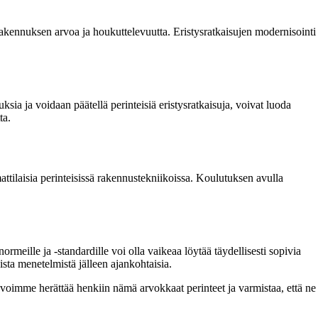
 rakennuksen arvoa ja houkuttelevuutta. Eristysratkaisujen modernisointi
ia ja voidaan päätellä perinteisiä eristysratkaisuja, voivat luoda
ta.
tilaisia perinteisissä rakennustekniikoissa. Koulutuksen avulla
rmeille ja -standardille voi olla vaikeaa löytää täydellisesti sopivia
ista menetelmistä jälleen ajankohtaisia.
a voimme herättää henkiin nämä arvokkaat perinteet ja varmistaa, että ne