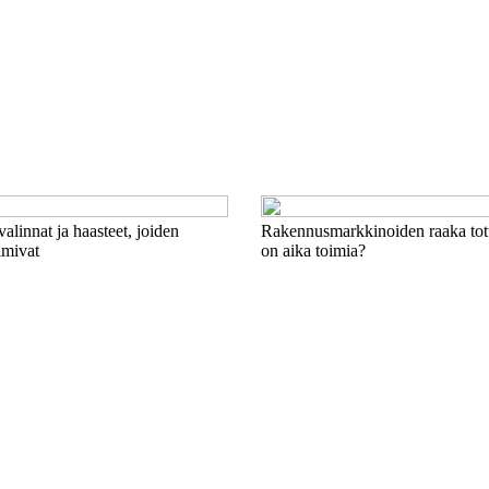
valinnat ja haasteet, joiden
Rakennusmarkkinoiden raaka tot
imivat
on aika toimia?