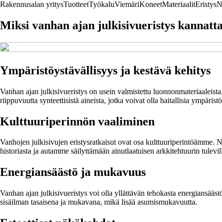
Rakennusalan yritys
Tuotteet
Työkalu
Viemäri
Koneet
Materiaalit
Eristys
N
Miksi vanhan ajan julkisivueristys kannatt
Ympäristöystävällisyys ja kestävä kehitys
Vanhan ajan julkisivueristys on usein valmistettu luonnonmateriaaleista,
riippuvuutta synteettisistä aineista, jotka voivat olla haitallisia ympär
Kulttuuriperinnön vaaliminen
Vanhojen julkisivujen eristysratkaisut ovat osa kulttuuriperintöämme. 
historiasta ja autamme säilyttämään ainutlaatuisen arkkitehtuurin tulevil
Energiansäästö ja mukavuus
Vanhan ajan julkisivueristys voi olla yllättävän tehokasta energiansääs
sisäilman tasaisena ja mukavana, mikä lisää asumismukavuutta.