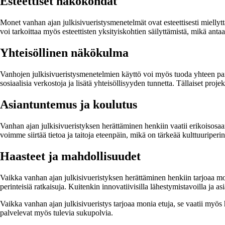
Esteettiset näkökohdat
Monet vanhan ajan julkisivueristysmenetelmät ovat esteettisesti miellyt
voi tarkoittaa myös esteettisten yksityiskohtien säilyttämistä, mikä an
Yhteisöllinen näkökulma
Vanhojen julkisivueristysmenetelmien käyttö voi myös tuoda yhteen paikal
sosiaalisia verkostoja ja lisätä yhteisöllisyyden tunnetta. Tällaiset projek
Asiantuntemus ja koulutus
Vanhan ajan julkisivueristyksen herättäminen henkiin vaatii erikoisosa
voimme siirtää tietoa ja taitoja eteenpäin, mikä on tärkeää kulttuuriperi
Haasteet ja mahdollisuudet
Vaikka vanhan ajan julkisivueristyksen herättäminen henkiin tarjoaa moni
perinteisiä ratkaisuja. Kuitenkin innovatiivisilla lähestymistavoilla ja 
Vaikka vanhan ajan julkisivueristys tarjoaa monia etuja, se vaatii myös 
palvelevat myös tulevia sukupolvia.