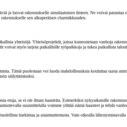
täviä ja luovat rakennukselle ainutlaatuisen ilmeen. Ne voivat parantaa
taa rakennukselle sen alkuperäisen charmikkuuden.
lisia yhteisöjä. Yhteisöprojektit, joissa kunnostetaan vanhoja rakennuks
tit voivat myös tarjota paikallisille työpaikkoja ja tukea paikallista talout
amista. Tämä puolestaan voi luoda mahdollisuuksia kouluttaa uusia ammat
nnön säilyttämiseksi.
a etuja, se ei ole ilman haasteita. Esimerkiksi nykyaikaisille rakennusno
asiantuntevalla suunnittelulla voimme ylittää nämä haasteet ja tehdä vanho
huolellista harkintaa ja asiantuntemusta. Vain oikealla lähestymistavall