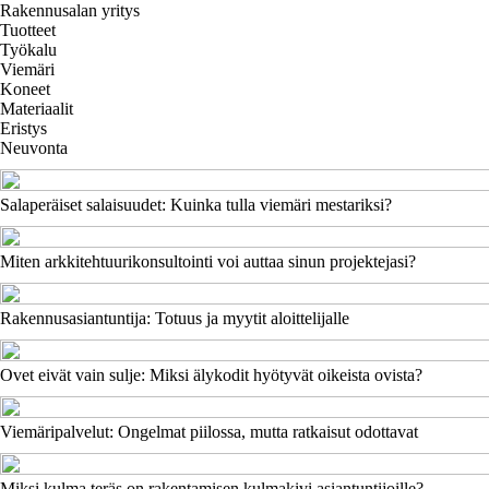
Rakennusalan yritys
Tuotteet
Työkalu
Viemäri
Koneet
Materiaalit
Eristys
Neuvonta
Salaperäiset salaisuudet: Kuinka tulla viemäri mestariksi?
Miten arkkitehtuurikonsultointi voi auttaa sinun projektejasi?
Rakennusasiantuntija: Totuus ja myytit aloittelijalle
Ovet eivät vain sulje: Miksi älykodit hyötyvät oikeista ovista?
Viemäripalvelut: Ongelmat piilossa, mutta ratkaisut odottavat
Miksi kulma teräs on rakentamisen kulmakivi asiantuntijoille?