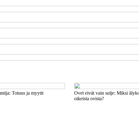
tija: Totuus ja myytit
Ovet eivät vain sulje: Miksi älyk
oikeista ovista?