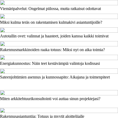
Viemäripalvelut: Ongelmat piilossa, mutta ratkaisut odottavat
Miksi kulma teräs on rakentamisen kulmakivi asiantuntijoille?
Autotallin ovet: valinnat ja haasteet, joiden kanssa kaikki toimivat
Rakennusmarkkinoiden raaka totuus: Miksi nyt on aika toimia?
Energiakunnostus: Näin teet kestävämpiä valintoja kodissasi
Sateenjohtimien asennus ja kunnossapito: Aikajana ja toimenpiteet
Miten arkkitehtuurikonsultointi voi auttaa sinun projektejasi?
Rakennusasiantuntija: Totuus ja myytit aloittelijalle