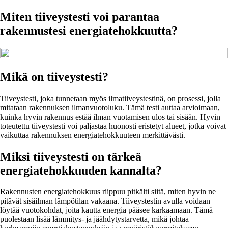
Miten tiiveystesti voi parantaa
rakennustesi energiatehokkuutta?
Mikä on tiiveystesti?
Tiiveystesti, joka tunnetaan myös ilmatiiveystestinä, on prosessi, jolla
mitataan rakennuksen ilmanvuotoluku. Tämä testi auttaa arvioimaan,
kuinka hyvin rakennus estää ilman vuotamisen ulos tai sisään. Hyvin
toteutettu tiiveystesti voi paljastaa huonosti eristetyt alueet, jotka voivat
vaikuttaa rakennuksen energiatehokkuuteen merkittävästi.
Miksi tiiveystesti on tärkeä
energiatehokkuuden kannalta?
Rakennusten energiatehokkuus riippuu pitkälti siitä, miten hyvin ne
pitävät sisäilman lämpötilan vakaana. Tiiveystestin avulla voidaan
löytää vuotokohdat, joita kautta energia pääsee karkaamaan. Tämä
puolestaan lisää lämmitys- ja jäähdytystarvetta, mikä johtaa