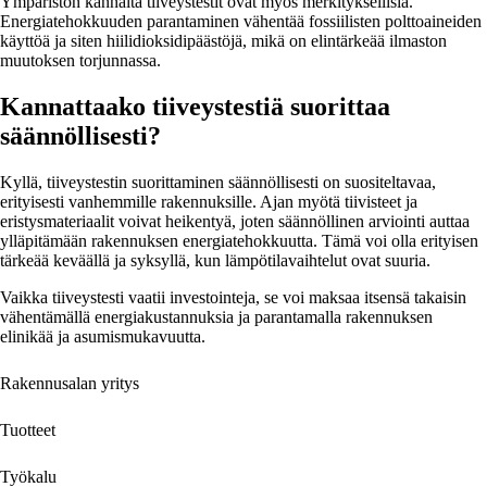
Ympäristön kannalta tiiveystestit ovat myös merkityksellisiä.
Energiatehokkuuden parantaminen vähentää fossiilisten polttoaineiden
käyttöä ja siten hiilidioksidipäästöjä, mikä on elintärkeää ilmaston
muutoksen torjunnassa.
Kannattaako tiiveystestiä suorittaa
säännöllisesti?
Kyllä, tiiveystestin suorittaminen säännöllisesti on suositeltavaa,
erityisesti vanhemmille rakennuksille. Ajan myötä tiivisteet ja
eristysmateriaalit voivat heikentyä, joten säännöllinen arviointi auttaa
ylläpitämään rakennuksen energiatehokkuutta. Tämä voi olla erityisen
tärkeää keväällä ja syksyllä, kun lämpötilavaihtelut ovat suuria.
Vaikka tiiveystesti vaatii investointeja, se voi maksaa itsensä takaisin
vähentämällä energiakustannuksia ja parantamalla rakennuksen
elinikää ja asumismukavuutta.
Rakennusalan yritys
Tuotteet
Työkalu