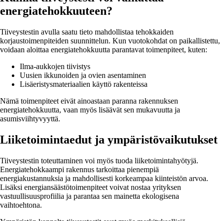
energiatehokkuuteen?
Tiiveystestin avulla saatu tieto mahdollistaa tehokkaiden
korjaustoimenpiteiden suunnittelun. Kun vuotokohdat on paikallistettu,
voidaan aloittaa energiatehokkuutta parantavat toimenpiteet, kuten:
Ilma-aukkojen tiivistys
Uusien ikkunoiden ja ovien asentaminen
Lisäeristysmateriaalien käyttö rakenteissa
Nämä toimenpiteet eivät ainoastaan paranna rakennuksen
energiatehokkuutta, vaan myös lisäävät sen mukavuutta ja
asumisviihtyvyyttä.
Liiketoimintaedut ja ympäristövaikutukset
Tiiveystestin toteuttaminen voi myös tuoda liiketoimintahyötyjä.
Energiatehokkaampi rakennus tarkoittaa pienempiä
energiakustannuksia ja mahdollisesti korkeampaa kiinteistön arvoa.
Lisäksi energiansäästötoimenpiteet voivat nostaa yrityksen
vastuullisuusprofiilia ja parantaa sen mainetta ekologisena
vaihtoehtona.