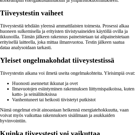
korkeampiin energiakustannuksiin ja ympäristökuormitukseen.
Tiiveystestin vaiheet
Tiiveystestiä tehdään yleensä ammattilaisten toimesta. Prosessi alkaa
huoneen sulkemisella ja erityisten tiivistysaineiden käytöllä ovilla ja
ikkunoilla. Tämän jälkeen rakennus paineistetaan tai alipaineistetaan
erityisellä laitteella, joka mittaa ilmanvuotoa. Testin jälkeen saatua
dataa analysoidaan tarkasti.
Yleiset ongelmakohdat tiiveystestissä
Tiiveystestin aikana voi ilmetä useita ongelmakohteita. Yleisimpiä ovat:
Huonosti asennetut ikkunat ja ovet
Ilmavuotojen esiintyminen rakennuksen liittymispaikoissa, kuten
katto- ja seinäliitoksissa
Vanhentuneet tai heikosti tiivistetyt putkistot
Nämä ongelmat eivät ainoastaan heikennä energiatehokkuutta, vaan
voivat myös vaikuttaa rakennuksen sisäilmaan ja asukkaiden
hyvinvointiin.
Kuinka tiiveystesti voi vaikuttaa