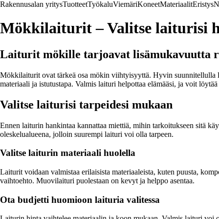
Rakennusalan yritys
Tuotteet
Työkalu
Viemäri
Koneet
Materiaalit
Eristys
N
Mökkilaiturit – Valitse laiturisi 
Laiturit mökille tarjoavat lisämukavuutta 
Mökkilaiturit ovat tärkeä osa mökin viihtyisyyttä. Hyvin suunnitellulla la
materiaali ja istutustapa. Valmis laituri helpottaa elämääsi, ja voit lö
Valitse laiturisi tarpeidesi mukaan
Ennen laiturin hankintaa kannattaa miettiä, mihin tarkoitukseen sitä käyt
oleskelualueena, jolloin suurempi laituri voi olla tarpeen.
Valitse laiturin materiaali huolella
Laiturit voidaan valmistaa erilaisista materiaaleista, kuten puusta, kompo
vaihtoehto. Muovilaituri puolestaan on kevyt ja helppo asentaa.
Ota budjetti huomioon laituria valitessa
Laiturin hinta vaihtelee materiaalin ja koon mukaan. Valmis laituri voi o