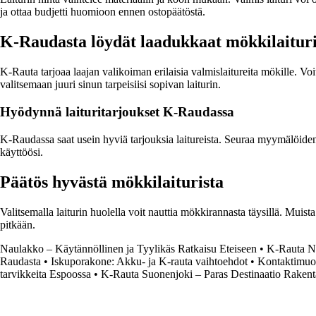
ja ottaa budjetti huomioon ennen ostopäätöstä.
K-Raudasta löydät laadukkaat mökkilaituri
K-Rauta tarjoaa laajan valikoiman erilaisia valmislaitureita mökille. V
valitsemaan juuri sinun tarpeisiisi sopivan laiturin.
Hyödynnä laituritarjoukset K-Raudassa
K-Raudassa saat usein hyviä tarjouksia laitureista. Seuraa myymälöiden 
käyttöösi.
Päätös hyvästä mökkilaiturista
Valitsemalla laiturin huolella voit nauttia mökkirannasta täysillä. Muis
pitkään.
Naulakko – Käytännöllinen ja Tyylikäs Ratkaisu Eteiseen
•
K-Rauta Nu
Raudasta
•
Iskuporakone: Akku- ja K-rauta vaihtoehdot
•
Kontaktimuovi
tarvikkeita Espoossa
•
K-Rauta Suonenjoki – Paras Destinaatio Rakentaj