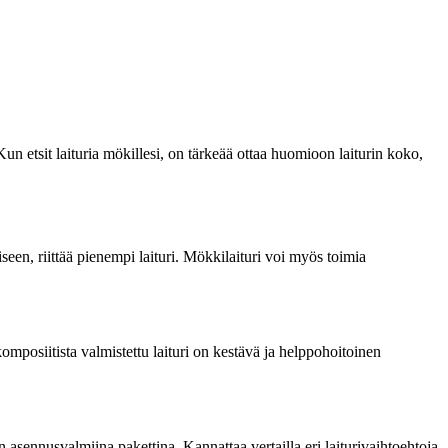
 Kun etsit laituria mökillesi, on tärkeää ottaa huomioon laiturin koko,
iseen, riittää pienempi laituri. Mökkilaituri voi myös toimia
komposiitista valmistettu laituri on kestävä ja helppohoitoinen
n asennusvalmiina pakettina. Kannattaa vertailla eri laiturivaihtoehtoja