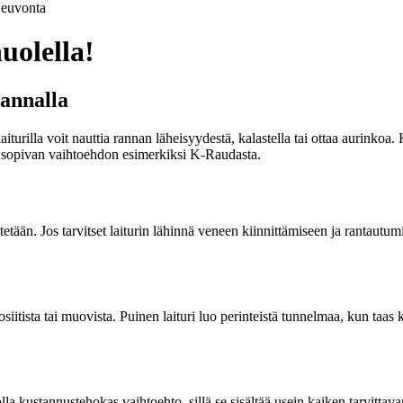
euvonta
huolella!
rannalla
iturilla voit nauttia rannan läheisyydestä, kalastella tai ottaa aurinkoa.
ytää sopivan vaihtoehdon esimerkiksi K-Raudasta.
etään. Jos tarvitset laiturin lähinnä veneen kiinnittämiseen ja rantautum
siitista tai muovista. Puinen laituri luo perinteistä tunnelmaa, kun taas 
lla kustannustehokas vaihtoehto, sillä se sisältää usein kaiken tarvittava