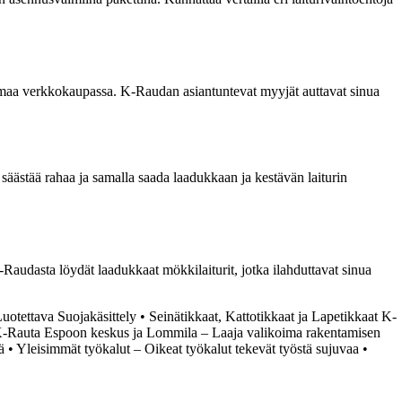
ikoimaa verkkokaupassa. K-Raudan asiantuntevat myyjät auttavat sinua
säästää rahaa ja samalla saada laadukkaan ja kestävän laiturin
K-Raudasta löydät laadukkaat mökkilaiturit, jotka ilahduttavat sinua
 Luotettava Suojakäsittely
•
Seinätikkaat, Kattotikkaat ja Lapetikkaat K-
-Rauta Espoon keskus ja Lommila – Laaja valikoima rakentamisen
ä
•
Yleisimmät työkalut – Oikeat työkalut tekevät työstä sujuvaa
•