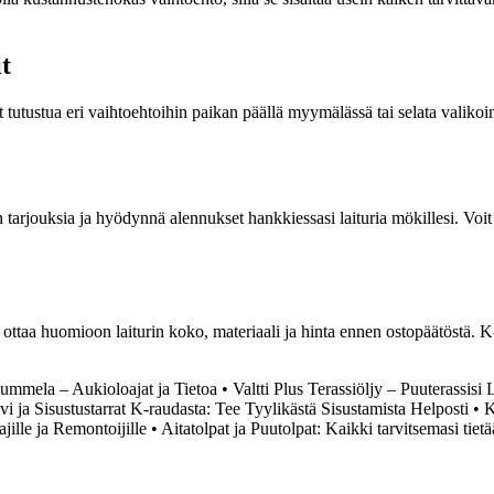
t
oit tutustua eri vaihtoehtoihin paikan päällä myymälässä tai selata val
tarjouksia ja hyödynnä alennukset hankkiessasi laituria mökillesi. Voit 
ta ottaa huomioon laiturin koko, materiaali ja hinta ennen ostopäätöstä. 
mmela – Aukioloajat ja Tietoa
•
Valtti Plus Terassiöljy – Puuterassisi
 ja Sisustustarrat K-raudasta: Tee Tyylikästä Sisustamista Helposti
•
K
ille ja Remontoijille
•
Aitatolpat ja Puutolpat: Kaikki tarvitsemasi tietä