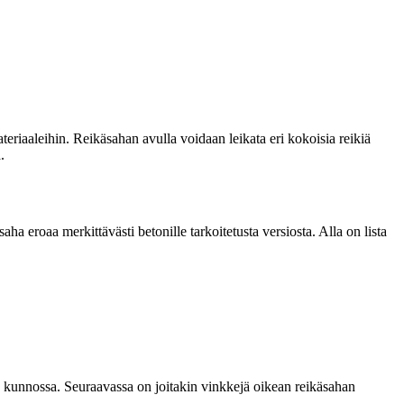
teriaaleihin. Reikäsahan avulla voidaan leikata eri kokoisia reikiä
.
ha eroaa merkittävästi betonille tarkoitetusta versiosta. Alla on lista
 ja kunnossa. Seuraavassa on joitakin vinkkejä oikean reikäsahan