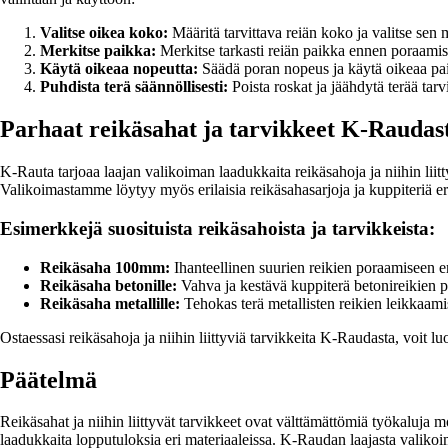
Valitse oikea koko:
Määritä tarvittava reiän koko ja valitse sen
Merkitse paikka:
Merkitse tarkasti reiän paikka ennen poraamis
Käytä oikeaa nopeutta:
Säädä poran nopeus ja käytä oikeaa pai
Puhdista terä säännöllisesti:
Poista roskat ja jäähdytä terää tar
Parhaat reikäsahat ja tarvikkeet K-Raudas
K-Rauta tarjoaa laajan valikoiman laadukkaita reikäsahoja ja niihin liitt
Valikoimastamme löytyy myös erilaisia reikäsahasarjoja ja kuppiteriä eri
Esimerkkejä suosituista reikäsahoista ja tarvikkeista:
Reikäsaha 100mm:
Ihanteellinen suurien reikien poraamiseen er
Reikäsaha betonille:
Vahva ja kestävä kuppiterä betonireikien 
Reikäsaha metallille:
Tehokas terä metallisten reikien leikkaami
Ostaessasi reikäsahoja ja niihin liittyviä tarvikkeita K-Raudasta, voit
Päätelmä
Reikäsahat ja niihin liittyvät tarvikkeet ovat välttämättömiä työkaluja m
laadukkaita lopputuloksia eri materiaaleissa. K-Raudan laajasta valikoim