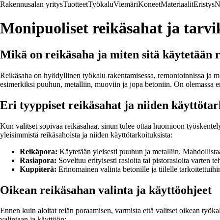
Rakennusalan yritys
Tuotteet
Työkalu
Viemäri
Koneet
Materiaalit
Eristys
N
Monipuoliset reikäsahat ja tarv
Mikä on reikäsaha ja miten sitä käytetään 
Reikäsaha on hyödyllinen työkalu rakentamisessa, remontoinnissa ja monis
esimerkiksi puuhun, metalliin, muoviin ja jopa betoniin. On olemassa eri
Eri tyyppiset reikäsahat ja niiden käyttötar
Kun valitset sopivaa reikäsahaa, sinun tulee ottaa huomioon työskentelymat
yleisimmistä reikäsahoista ja niiden käyttötarkoituksista:
Reikäpora:
Käytetään yleisesti puuhun ja metalliin. Mahdollista
Rasiapora:
Soveltuu erityisesti rasioita tai pistorasioita varten t
Kuppiterä:
Erinomainen valinta betonille ja tiilelle tarkoitettuih
Oikean reikäsahan valinta ja käyttöohjeet
Ennen kuin aloitat reiän poraamisen, varmista että valitset oikean työka
valintaan ja käyttöön: