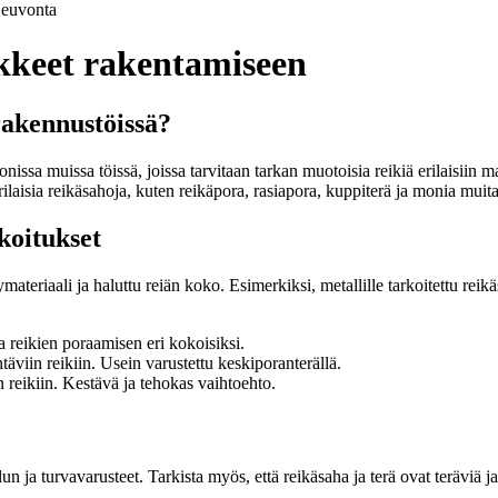
euvonta
ikkeet rakentamiseen
rakennustöissä?
sa muissa töissä, joissa tarvitaan tarkan muotoisia reikiä erilaisiin ma
laisia reikäsahoja, kuten reikäpora, rasiapora, kuppiterä ja monia muita
koitukset
eriaali ja haluttu reiän koko. Esimerkiksi, metallille tarkoitettu reikäsa
a reikien poraamisen eri kokoisiksi.
ehtäviin reikiin. Usein varustettu keskiporanterällä.
in reikiin. Kestävä ja tehokas vaihtoehto.
lun ja turvavarusteet. Tarkista myös, että reikäsaha ja terä ovat teräviä