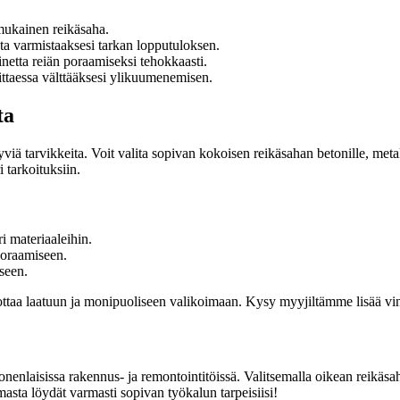
 mukainen reikäsaha.
ta varmistaaksesi tarkan lopputuloksen.
netta reiän poraamiseksi tehokkaasti.
vittaessa välttääksesi ylikuumenemisen.
ta
yviä tarvikkeita. Voit valita sopivan kokoisen reikäsahan betonille, meta
 tarkoituksiin.
i materiaaleihin.
poraamiseen.
seen.
 luottaa laatuun ja monipuoliseen valikoimaan. Kysy myyjiltämme lisää v
onenlaisissa rakennus- ja remontointitöissä. Valitsemalla oikean reikäsah
asta löydät varmasti sopivan työkalun tarpeisiisi!