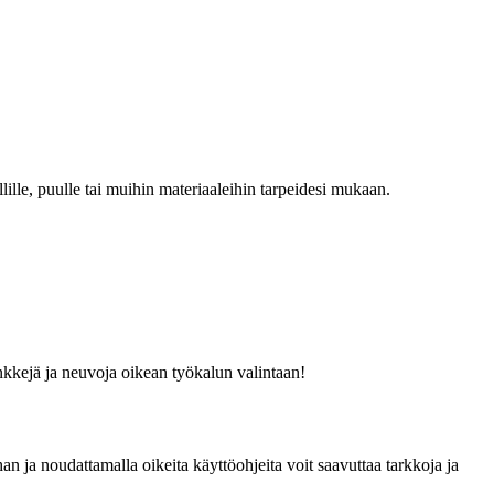
llille, puulle tai muihin materiaaleihin tarpeidesi mukaan.
inkkejä ja neuvoja oikean työkalun valintaan!
an ja noudattamalla oikeita käyttöohjeita voit saavuttaa tarkkoja ja