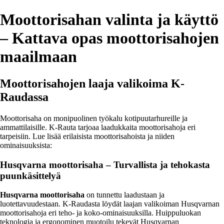
Moottorisahan valinta ja käyttö
– Kattava opas moottorisahojen
maailmaan
Moottorisahojen laaja valikoima K-
Raudassa
Moottorisaha on monipuolinen työkalu kotipuutarhureille ja
ammattilaisille. K-Rauta tarjoaa laadukkaita moottorisahoja eri
tarpeisiin. Lue lisää erilaisista moottorisahoista ja niiden
ominaisuuksista:
Husqvarna moottorisaha – Turvallista ja tehokasta
puunkäsittelyä
Husqvarna moottorisaha
on tunnettu laadustaan ja
luotettavuudestaan. K-Raudasta löydät laajan valikoiman Husqvarnan
moottorisahoja eri teho- ja koko-ominaisuuksilla. Huippuluokan
teknologia ja ergonominen muotoilu tekevät Husqvarnan