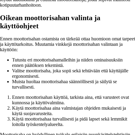
kotipuutarhanhoitoon.
Oikean moottorisahan valinta ja
käyttöohjeet
Ennen moottorisahan ostamista on tärkeää ottaa huomioon omat tarpeet
ja käyttötarkoitus. Muutamia vinkkejä moottorisahan valintaan ja
käyttöön:
Tutustu eri moottorisahamalleihin ja niiden ominaisuuksiin
ennen päätöksen tekemistä.
Valitse moottorisaha, joka sopii sekä tehtävään että käyttäjälle
ergonomisesti.
Muista huoltaa moottorisahaa säännöllisesti ja säilytä se
turvallisesti.
Ennen moottorisahan käyttöä, tarkista aina, että varusteet ovat
kunnossa ja käyttövalmiina.
Käytä moottorisahaa aina valmistajan ohjeiden mukaisesti ja
käytä suojavarusteita.
Käytä moottorisahaa turvallisesti ja pidä lapset sekä lemmikit
loitolla työskentelyalueelta.
Moottorisaha on hyödyllinen työkalu erilaisiin puunkäsittelytehtäviin.