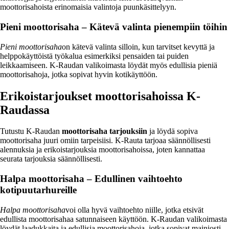
moottorisahoista erinomaisia valintoja puunkäsittelyyn.
Pieni moottorisaha – Kätevä valinta pienempiin töihin
Pieni moottorisaha
on kätevä valinta silloin, kun tarvitset kevyttä ja
helppokäyttöistä työkalua esimerkiksi pensaiden tai puiden
leikkaamiseen. K-Raudan valikoimasta löydät myös edullisia pieniä
moottorisahoja, jotka sopivat hyvin kotikäyttöön.
Erikoistarjoukset moottorisahoissa K-
Raudassa
Tutustu K-Raudan
moottorisaha tarjouksiin
ja löydä sopiva
moottorisaha juuri omiin tarpeisiisi. K-Rauta tarjoaa säännöllisesti
alennuksia ja erikoistarjouksia moottorisahoissa, joten kannattaa
seurata tarjouksia säännöllisesti.
Halpa moottorisaha – Edullinen vaihtoehto
kotipuutarhureille
Halpa moottorisaha
voi olla hyvä vaihtoehto niille, jotka etsivät
edullista moottorisahaa satunnaiseen käyttöön. K-Raudan valikoimasta
löydät laadukkaita ja edullisia moottorisahoja, jotka sopivat mainiosti