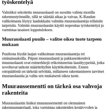
työskentelyä
Valmiiksi sekoitettu muurauslaasti on suosittu valinta monilla
rakennustyömaille, sillä se säästää aikaa ja vaivaa. K-Raudan
valikoimasta löytyy laadukkaita valmiita muurauslaasteja erilaisiin
tarpeisiin. Valmiin muurauslaastin käyttö nopeuttaa työskentelyä ja
varmistaa tasaisen lopputuloksen.
Muurauslaasti puuilo – valitse oikea tuote tarpeen
mukaan
Puuilosta löydät laajan valikoiman muurauslaasteja eri
ominaisuuksilla. Piipun muurauslaasti ja pakkasenkestävä
muurauslaasti ovat esimerkkejä erikoistuneista laastityypeistä, jotka
soveltuvat tarkoin määriteltyihin käyttökohteisiin. Ennen
ostopäätöstä on tärkeää selvittää, millaiseen rakentamiseen tarvitset
muurauslaastia ja valita sen mukaisesti oikea tuote.
Muuraussementti on tärkeä osa vahvoja
rakenteita
Muurauslaastin lisäksi muuraussementti on olennainen
rakennusmateriaali, joka varmistaa rakenteiden kestävyyden ja