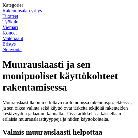
Kategorier
Rakennusalan yritys
Tuotteet
Työkalu
Viemäri
Koneet
Materiaalit
Eristys
Neuvonta
Muurauslaasti ja sen
monipuoliset käyttökohteet
rakentamisessa
Muurauslaastilla on merkittävä rooli monissa rakennusprojekteissa,
ja sen oikea valinta sekä käyttö ovat tärkeitä tekijöitä rakenteiden
kestävyyden ja laadun kannalta. Tässä artikkelissa käsitellään
erilaisia muurauslaastityyppejä ja niiden käyttökohteita.
Valmis muurauslaasti helpottaa