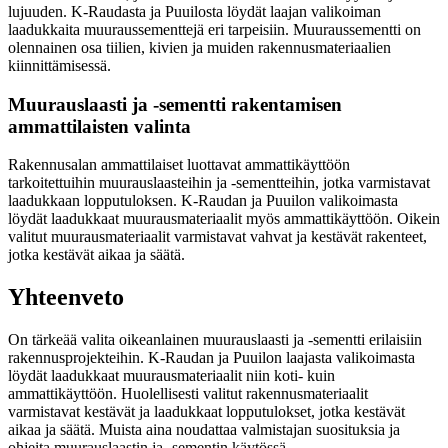
lujuuden. K-Raudasta ja Puuilosta löydät laajan valikoiman
laadukkaita muuraussementtejä eri tarpeisiin. Muuraussementti on
olennainen osa tiilien, kivien ja muiden rakennusmateriaalien
kiinnittämisessä.
Muurauslaasti ja -sementti rakentamisen
ammattilaisten valinta
Rakennusalan ammattilaiset luottavat ammattikäyttöön
tarkoitettuihin muurauslaasteihin ja -sementteihin, jotka varmistavat
laadukkaan lopputuloksen. K-Raudan ja Puuilon valikoimasta
löydät laadukkaat muurausmateriaalit myös ammattikäyttöön. Oikein
valitut muurausmateriaalit varmistavat vahvat ja kestävät rakenteet,
jotka kestävät aikaa ja säätä.
Yhteenveto
On tärkeää valita oikeanlainen muurauslaasti ja -sementti erilaisiin
rakennusprojekteihin. K-Raudan ja Puuilon laajasta valikoimasta
löydät laadukkaat muurausmateriaalit niin koti- kuin
ammattikäyttöön. Huolellisesti valitut rakennusmateriaalit
varmistavat kestävät ja laadukkaat lopputulokset, jotka kestävät
aikaa ja säätä. Muista aina noudattaa valmistajan suosituksia ja
ohjeita muurauslaastin ja -sementin käytössä.