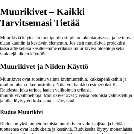
Muurikivet – Kaikki
Tarvitsemasi Tietää
Muurikiviä käytetään monipuolisesti pihan rakentamisessa, ja ne tuovat
tilaan kauniin ja kestävän elementin. Jos etsit muurikiviä projektiisi,
tässä artikkelissa käsittelemme erilaisia muurikivivaihtoehtoja sekä
vinkkejä niiden käyttöön.
Muurikivet ja Niiden Käyttö
Muurikivet ovat suosittu valinta kivimuureihin, kukkapenkkeihin ja
muihin pihan rakennustöihin. Niitä voi hankkia esimerkiksi K-
Raudasta, joka tarjoaa laajan valikoiman erilaisia
muurikivivaihtoehtoja. Muurikivet ovat yleensä betonista valmistettuja
ja niitä löytyy eri kokoisina ja sävyisinä.
Rudus Muurikivi
Rudus on yksi tunnetuimmista muurikivien valmistajista, ja heidän
tuotteensa ovat laadukkaita ja kestäviä. Rudukselta löytyy monenlaisia