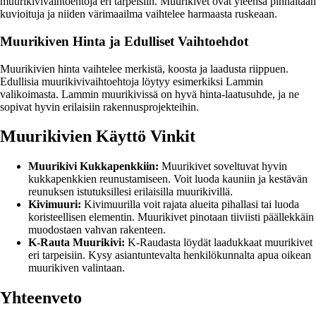
muurikivivaihtoehtoja eri tarpeisiin. Muurikivet ovat yleensä pinnaltaan
kuvioituja ja niiden värimaailma vaihtelee harmaasta ruskeaan.
Muurikiven Hinta ja Edulliset Vaihtoehdot
Muurikivien hinta vaihtelee merkistä, koosta ja laadusta riippuen.
Edullisia muurikivivaihtoehtoja löytyy esimerkiksi Lammin
valikoimasta. Lammin muurikivissä on hyvä hinta-laatusuhde, ja ne
sopivat hyvin erilaisiin rakennusprojekteihin.
Muurikivien Käyttö Vinkit
Muurikivi Kukkapenkkiin:
Muurikivet soveltuvat hyvin
kukkapenkkien reunustamiseen. Voit luoda kauniin ja kestävän
reunuksen istutuksillesi erilaisilla muurikivillä.
Kivimuuri:
Kivimuurilla voit rajata alueita pihallasi tai luoda
koristeellisen elementin. Muurikivet pinotaan tiiviisti päällekkäin
muodostaen vahvan rakenteen.
K-Rauta Muurikivi:
K-Raudasta löydät laadukkaat muurikivet
eri tarpeisiin. Kysy asiantuntevalta henkilökunnalta apua oikean
muurikiven valintaan.
Yhteenveto