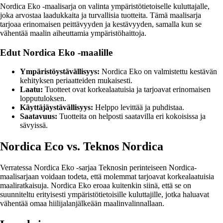
Nordica Eko -maalisarja on valinta ympäristötietoiselle kuluttajalle,
joka arvostaa laadukkaita ja turvallisia tuotteita. Tämä maalisarja
tarjoaa erinomaisen peittävyyden ja kestävyyden, samalla kun se
vähentää maalin aiheuttamia ympäristöhaittoja.
Edut Nordica Eko -maalille
Ympäristöystävällisyys:
Nordica Eko on valmistettu kestävän
kehityksen periaatteiden mukaisesti.
Laatu:
Tuotteet ovat korkealaatuisia ja tarjoavat erinomaisen
lopputuloksen.
Käyttäjäystävällisyys:
Helppo levittää ja puhdistaa.
Saatavuus:
Tuotteita on helposti saatavilla eri kokoisissa ja
sävyissä.
Nordica Eco vs. Teknos Nordica
Verratessa Nordica Eko -sarjaa Teknosin perinteiseen Nordica-
maalisarjaan voidaan todeta, että molemmat tarjoavat korkealaatuisia
maaliratkaisuja. Nordica Eko eroaa kuitenkin siinä, että se on
suunniteltu erityisesti ympäristötietoisille kuluttajille, jotka haluavat
vähentää omaa hiilijalanjälkeään maalinvalinnallaan.