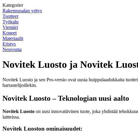
Kategorier
Rakennusalan yritys
Tuotteet
Työkalu
Viemäri
Koneet
Materiaalit
Eristys
Neuvonta
Novitek Luosto ja Novitek Luost
Novitek Luosto ja sen Pro-versio ovat uusia huippulaadukkaita tuotteit
harrastelijoillekin.
Novitek Luosto – Teknologian uusi aalto
Novitek Luosto
on uusi innovatiivinen tuote, joka yhdistää tehokkuude
laitteissa.
Novitek Luoston ominaisuudet: