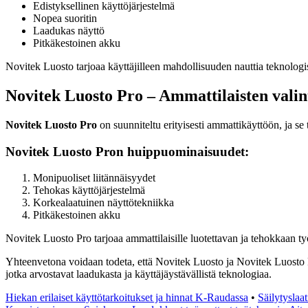
Edistyksellinen käyttöjärjestelmä
Nopea suoritin
Laadukas näyttö
Pitkäkestoinen akku
Novitek Luosto tarjoaa käyttäjilleen mahdollisuuden nauttia teknologisi
Novitek Luosto Pro – Ammattilaisten valin
Novitek Luosto Pro
on suunniteltu erityisesti ammattikäyttöön, ja se
Novitek Luosto Pron huippuominaisuudet:
Monipuoliset liitännäisyydet
Tehokas käyttöjärjestelmä
Korkealaatuinen näyttötekniikka
Pitkäkestoinen akku
Novitek Luosto Pro tarjoaa ammattilaisille luotettavan ja tehokkaan työ
Yhteenvetona voidaan todeta, että Novitek Luosto ja Novitek Luosto Pro 
jotka arvostavat laadukasta ja käyttäjäystävällistä teknologiaa.
Hiekan erilaiset käyttötarkoitukset ja hinnat K-Raudassa
•
Säilytyslaat