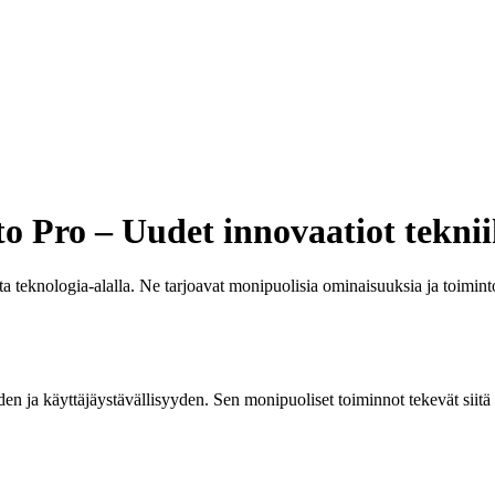
o Pro – Uudet innovaatiot teknii
a teknologia-alalla. Ne tarjoavat monipuolisia ominaisuuksia ja toimintoj
n ja käyttäjäystävällisyyden. Sen monipuoliset toiminnot tekevät siitä tä