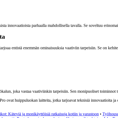
sta innovaatioista parhaalla mahdollisella tavalla. Se soveltuu erinomai
ta
 tarjoaa entistä enemmän ominaisuuksia vaativiin tarpeisiin. Se on kehite
kalun, joka vastaa vaativiinkin tarpeisiin. Sen monipuoliset toiminnot t
ovat huippuluokan laitteita, jotka tarjoavat teknisiä innovaatioita ja o
ikot: Käteviä ja monikäyttöisiä ratkaisuja kotiin ja varastoon
•
Työhousut