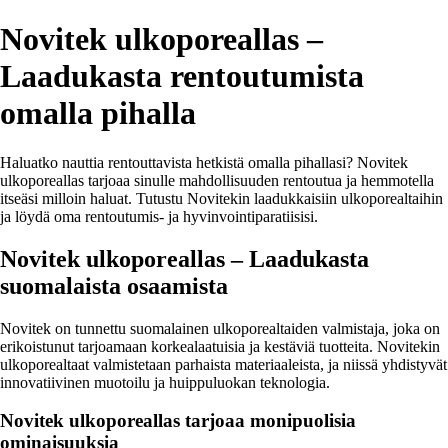
Novitek ulkoporeallas –
Laadukasta rentoutumista
omalla pihalla
Haluatko nauttia rentouttavista hetkistä omalla pihallasi? Novitek
ulkoporeallas tarjoaa sinulle mahdollisuuden rentoutua ja hemmotella
itseäsi milloin haluat. Tutustu Novitekin laadukkaisiin ulkoporealtaihin
ja löydä oma rentoutumis- ja hyvinvointiparatiisisi.
Novitek ulkoporeallas – Laadukasta
suomalaista osaamista
Novitek on tunnettu suomalainen ulkoporealtaiden valmistaja, joka on
erikoistunut tarjoamaan korkealaatuisia ja kestäviä tuotteita. Novitekin
ulkoporealtaat valmistetaan parhaista materiaaleista, ja niissä yhdistyvät
innovatiivinen muotoilu ja huippuluokan teknologia.
Novitek ulkoporeallas tarjoaa monipuolisia
ominaisuuksia