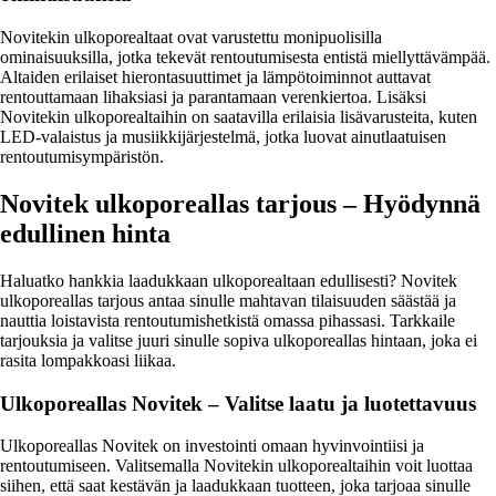
Novitekin ulkoporealtaat ovat varustettu monipuolisilla
ominaisuuksilla, jotka tekevät rentoutumisesta entistä miellyttävämpää.
Altaiden erilaiset hierontasuuttimet ja lämpötoiminnot auttavat
rentouttamaan lihaksiasi ja parantamaan verenkiertoa. Lisäksi
Novitekin ulkoporealtaihin on saatavilla erilaisia lisävarusteita, kuten
LED-valaistus ja musiikkijärjestelmä, jotka luovat ainutlaatuisen
rentoutumisympäristön.
Novitek ulkoporeallas tarjous – Hyödynnä
edullinen hinta
Haluatko hankkia laadukkaan ulkoporealtaan edullisesti? Novitek
ulkoporeallas tarjous antaa sinulle mahtavan tilaisuuden säästää ja
nauttia loistavista rentoutumishetkistä omassa pihassasi. Tarkkaile
tarjouksia ja valitse juuri sinulle sopiva ulkoporeallas hintaan, joka ei
rasita lompakkoasi liikaa.
Ulkoporeallas Novitek – Valitse laatu ja luotettavuus
Ulkoporeallas Novitek on investointi omaan hyvinvointiisi ja
rentoutumiseen. Valitsemalla Novitekin ulkoporealtaihin voit luottaa
siihen, että saat kestävän ja laadukkaan tuotteen, joka tarjoaa sinulle