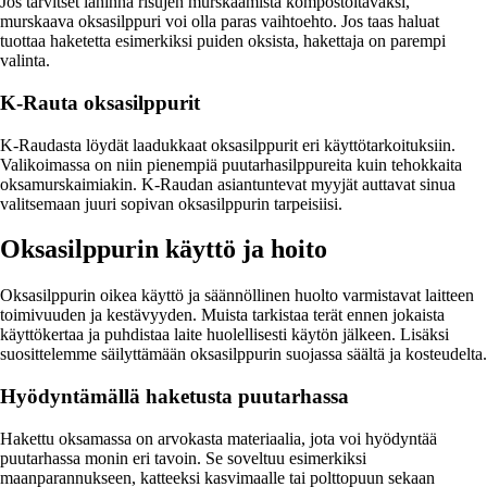
Jos tarvitset lähinnä risujen murskaamista kompostoitavaksi,
murskaava oksasilppuri voi olla paras vaihtoehto. Jos taas haluat
tuottaa haketetta esimerkiksi puiden oksista, hakettaja on parempi
valinta.
K-Rauta oksasilppurit
K-Raudasta löydät laadukkaat oksasilppurit eri käyttötarkoituksiin.
Valikoimassa on niin pienempiä puutarhasilppureita kuin tehokkaita
oksamurskaimiakin. K-Raudan asiantuntevat myyjät auttavat sinua
valitsemaan juuri sopivan oksasilppurin tarpeisiisi.
Oksasilppurin käyttö ja hoito
Oksasilppurin oikea käyttö ja säännöllinen huolto varmistavat laitteen
toimivuuden ja kestävyyden. Muista tarkistaa terät ennen jokaista
käyttökertaa ja puhdistaa laite huolellisesti käytön jälkeen. Lisäksi
suosittelemme säilyttämään oksasilppurin suojassa säältä ja kosteudelta.
Hyödyntämällä haketusta puutarhassa
Hakettu oksamassa on arvokasta materiaalia, jota voi hyödyntää
puutarhassa monin eri tavoin. Se soveltuu esimerkiksi
maanparannukseen, katteeksi kasvimaalle tai polttopuun sekaan