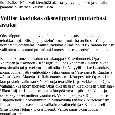
lisättäväksi. Näin voit kierrättää oksista syntyvän jätteen ja samalla
parantaa puutarhasi kasvualustaa.
Valitse laadukas oksasilppuri puutarhasi
avuksi
Oksasilppurin hankinta voi tehdä puutarhatöistäsi helpompia ja
tehokkaampia. Siisti ja järjestelmällinen puutarha on ilo silmälle ja
keventää työtaakkaasi. Valitse laadukas oksasilppuri K-Raudan laajasta
valikoimasta ja nauti puutarhasi kunnostamisesta entistäkin enemmän!
K-rauta: Suomen suosituin rautakauppa
•
Kasvihuoneet: Opas
Valintaan ja Käyttöön
•
Kaasugrillit: Opas Valintaan
•
Valitse oikea
terassimatto tai parvekematto ulkotilaasi
•
Vinyylilankku: Laadukas ja
monipuolinen lattiavaihtoehto
•
Filmivaneri ja Vesivaneri K-Raudasta
– Laadukasta Materiaalia Rakentamiseen
•
Kompostorit: Opas oikean
kompostorin valintaan
•
Näkösuoja terassille ja parvekkeelle – Opas
valintaan
•
Halkomakoneet: Opas oikeanlaisen klapikoneen valintaan
•
Ulkotulisijat – Luo tunnelmaa ja lämpöä omaan pihaasi
•
Akku- ja
sähkökäyttöiset mutterinvääntimet: Vertailu ja opas
•
Riipputuolit ja
Riippukeinut: Rentoutumista ja Mukavuutta Pihalle
•
Aitaelementit:
Puutarhan rajaukseen laaja valikoima vaihtoehtoja
•
Kattopaneeli –
Sisustuksen Helmi
•
Oksasilppurit: Valitse paras oksasilppuri
puutarhaasi
•