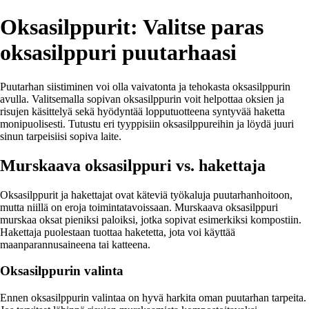
Oksasilppurit: Valitse paras
oksasilppuri puutarhaasi
Puutarhan siistiminen voi olla vaivatonta ja tehokasta oksasilppurin
avulla. Valitsemalla sopivan oksasilppurin voit helpottaa oksien ja
risujen käsittelyä sekä hyödyntää lopputuotteena syntyvää haketta
monipuolisesti. Tutustu eri tyyppisiin oksasilppureihin ja löydä juuri
sinun tarpeisiisi sopiva laite.
Murskaava oksasilppuri vs. hakettaja
Oksasilppurit ja hakettajat ovat käteviä työkaluja puutarhanhoitoon,
mutta niillä on eroja toimintatavoissaan. Murskaava oksasilppuri
murskaa oksat pieniksi paloiksi, jotka sopivat esimerkiksi kompostiin.
Hakettaja puolestaan tuottaa haketetta, jota voi käyttää
maanparannusaineena tai katteena.
Oksasilppurin valinta
Ennen oksasilppurin valintaa on hyvä harkita oman puutarhan tarpeita.