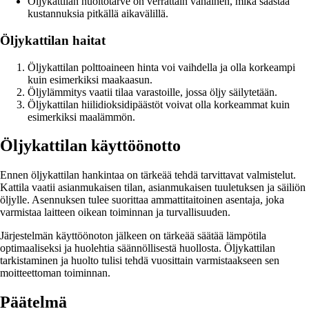
Öljykattilan huoltotarve on verrattain vähäinen, mikä säästää
kustannuksia pitkällä aikavälillä.
Öljykattilan haitat
Öljykattilan polttoaineen hinta voi vaihdella ja olla korkeampi
kuin esimerkiksi maakaasun.
Öljylämmitys vaatii tilaa varastoille, jossa öljy säilytetään.
Öljykattilan hiilidioksidipäästöt voivat olla korkeammat kuin
esimerkiksi maalämmön.
Öljykattilan käyttöönotto
Ennen öljykattilan hankintaa on tärkeää tehdä tarvittavat valmistelut.
Kattila vaatii asianmukaisen tilan, asianmukaisen tuuletuksen ja säiliön
öljylle. Asennuksen tulee suorittaa ammattitaitoinen asentaja, joka
varmistaa laitteen oikean toiminnan ja turvallisuuden.
Järjestelmän käyttöönoton jälkeen on tärkeää säätää lämpötila
optimaaliseksi ja huolehtia säännöllisestä huollosta. Öljykattilan
tarkistaminen ja huolto tulisi tehdä vuosittain varmistaakseen sen
moitteettoman toiminnan.
Päätelmä