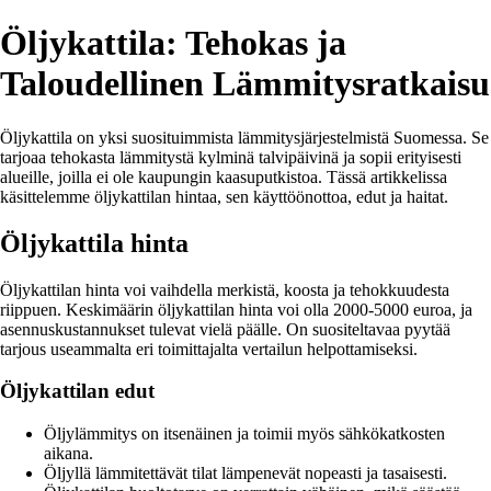
Öljykattila: Tehokas ja
Taloudellinen Lämmitysratkaisu
Öljykattila on yksi suosituimmista lämmitysjärjestelmistä Suomessa. Se
tarjoaa tehokasta lämmitystä kylminä talvipäivinä ja sopii erityisesti
alueille, joilla ei ole kaupungin kaasuputkistoa. Tässä artikkelissa
käsittelemme öljykattilan hintaa, sen käyttöönottoa, edut ja haitat.
Öljykattila hinta
Öljykattilan hinta voi vaihdella merkistä, koosta ja tehokkuudesta
riippuen. Keskimäärin öljykattilan hinta voi olla 2000-5000 euroa, ja
asennuskustannukset tulevat vielä päälle. On suositeltavaa pyytää
tarjous useammalta eri toimittajalta vertailun helpottamiseksi.
Öljykattilan edut
Öljylämmitys on itsenäinen ja toimii myös sähkökatkosten
aikana.
Öljyllä lämmitettävät tilat lämpenevät nopeasti ja tasaisesti.