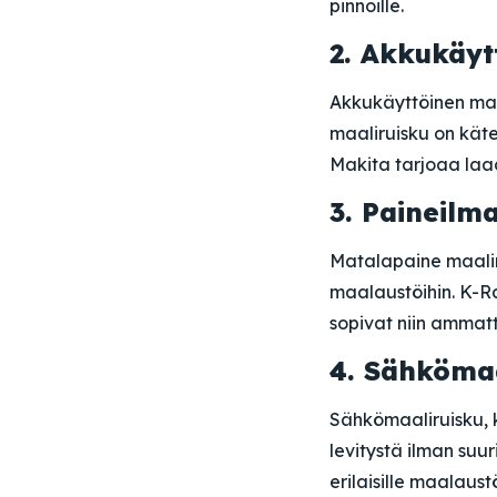
pinnoille.
2. Akkukäyt
Akkukäyttöinen maa
maaliruisku on kätev
Makita tarjoaa laa
3. Paineilm
Matalapaine maalir
maalaustöihin. K-Ra
sopivat niin ammatti
4. Sähkömaa
Sähkömaaliruisku, 
levitystä ilman suu
erilaisille maalaustö