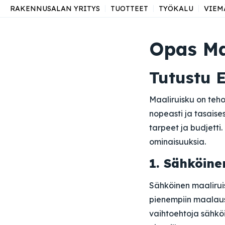
RAKENNUSALAN YRITYS
TUOTTEET
TYÖKALU
VIEM
Opas Ma
Tutustu E
Maaliruisku on teho
nopeasti ja tasaises
tarpeet ja budjetti
ominaisuuksia.
1. Sähköine
Sähköinen maaliruis
pienempiin maalaust
vaihtoehtoja sähköi