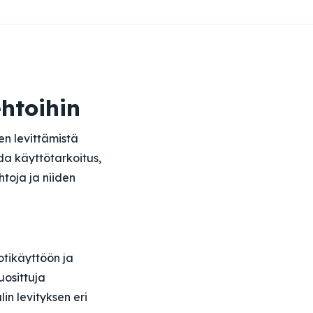
ehtoihin
en levittämistä
ida käyttötarkoitus,
toja ja niiden
otikäyttöön ja
uosittuja
in levityksen eri