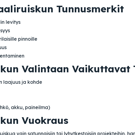
aliruiskun Tunnusmerkit
n levitys
syys
laisille pinnoille
uus
entaminen
kun Valintaan Vaikuttavat 
 laajuus ja kohde
hkö, akku, paineilma)
skun Vuokraus
uiskua vain satunnaisiin tai lyhytkestoisiin projekteihin, ha