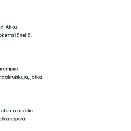
ja. Akku
oketta lähellä.
urempiin
aaliruiskuja, jotka
ivatonta maalin
jotka sopivat