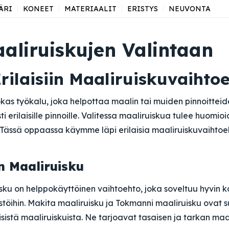
ÄRI
KONEET
MATERIAALIT
ERISTYS
NEUVONTA
aliruiskujen Valintaan
rilaisiin Maaliruiskuvaihto
kas työkalu, joka helpottaa maalin tai muiden pinnoitteid
ti erilaisille pinnoille. Valitessa maaliruiskua tulee huomio
. Tässä oppaassa käymme läpi erilaisia maaliruiskuvaihtoeh
n Maaliruisku
ku on helppokäyttöinen vaihtoehto, joka soveltuu hyvin k
öihin. Makita maaliruisku ja Tokmanni maaliruisku ovat s
sistä maaliruiskuista. Ne tarjoavat tasaisen ja tarkan maal