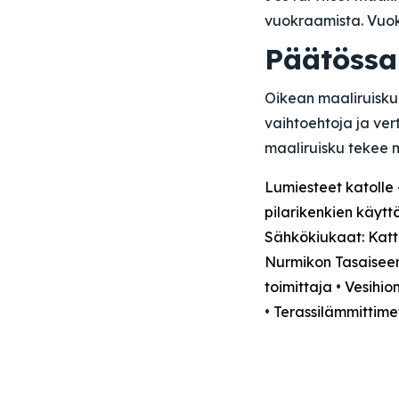
vuokraamista. Vuok
Päätössa
Oikean maaliruiskun 
vaihtoehtoja ja ver
maaliruisku tekee m
Lumiesteet katolle 
pilarikenkien käytt
Sähkökiukaat: Katt
Nurmikon Tasaisee
toimittaja
•
Vesihio
•
Terassilämmittime