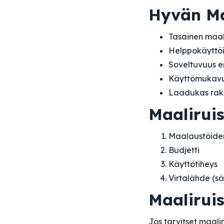
Hyvän Ma
Tasainen maali
Helppokäyttöi
Soveltuvuus eri
Käyttömukav
Laadukas rak
Maaliruis
Maalaustöiden
Budjetti
Käyttötiheys
Virtalähde (sä
Maalirui
Jos tarvitset maalir