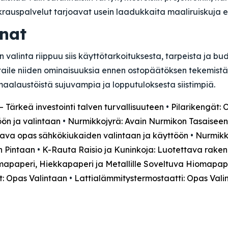
rauspalvelut tarjoavat usein laadukkaita maaliruiskuja ed
nat
valinta riippuu siis käyttötarkoituksesta, tarpeista ja budje
taile niiden ominaisuuksia ennen ostopäätöksen tekemistä.
aalaustöistä sujuvampia ja lopputuloksesta siistimpiä.
– Tärkeä investointi talven turvallisuuteen
•
Pilarikengät: 
öön ja valintaan
•
Nurmikkojyrä: Avain Nurmikon Tasaiseen
ava opas sähkökiukaiden valintaan ja käyttöön
•
Nurmikk
n Pintaan
•
K-Rauta Raisio ja Kuninkoja: Luotettava rake
mapaperi, Hiekkapaperi ja Metallille Soveltuva Hiomapap
t: Opas Valintaan
•
Lattialämmitystermostaatti: Opas Vali