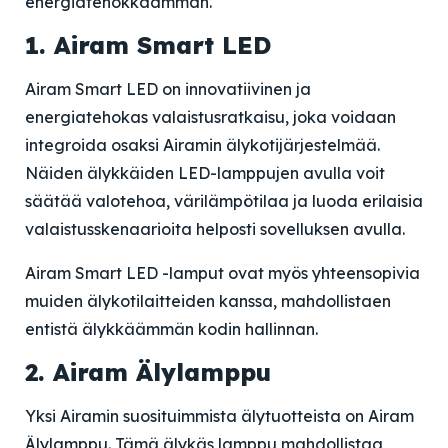
energiatehokkaamman.
1. Airam Smart LED
Airam Smart LED on innovatiivinen ja
energiatehokas valaistusratkaisu, joka voidaan
integroida osaksi Airamin älykotijärjestelmää.
Näiden älykkäiden LED-lamppujen avulla voit
säätää valotehoa, värilämpötilaa ja luoda erilaisia
valaistusskenaarioita helposti sovelluksen avulla.
Airam Smart LED -lamput ovat myös yhteensopivia
muiden älykotilaitteiden kanssa, mahdollistaen
entistä älykkäämmän kodin hallinnan.
2. Airam Älylamppu
Yksi Airamin suosituimmista älytuotteista on Airam
Älylamppu. Tämä älykäs lamppu mahdollistaa