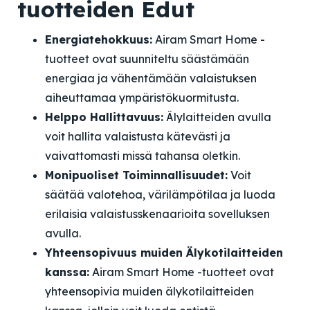
tuotteiden Edut
Energiatehokkuus:
Airam Smart Home -
tuotteet ovat suunniteltu säästämään
energiaa ja vähentämään valaistuksen
aiheuttamaa ympäristökuormitusta.
Helppo Hallittavuus:
Älylaitteiden avulla
voit hallita valaistusta kätevästi ja
vaivattomasti missä tahansa oletkin.
Monipuoliset Toiminnallisuudet:
Voit
säätää valotehoa, värilämpötilaa ja luoda
erilaisia valaistusskenaarioita sovelluksen
avulla.
Yhteensopivuus muiden Älykotilaitteiden
kanssa:
Airam Smart Home -tuotteet ovat
yhteensopivia muiden älykotilaitteiden