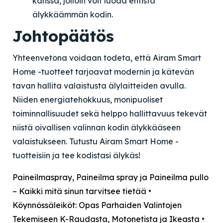
kanssa, jolloin voit luoda entistä
älykkäämmän kodin.
Johtopäätös
Yhteenvetona voidaan todeta, että Airam Smart
Home -tuotteet tarjoavat modernin ja kätevän
tavan hallita valaistusta älylaitteiden avulla.
Niiden energiatehokkuus, monipuoliset
toiminnallisuudet sekä helppo hallittavuus tekevät
niistä oivallisen valinnan kodin älykkääseen
valaistukseen. Tutustu Airam Smart Home -
tuotteisiin ja tee kodistasi älykäs!
Paineilmaspray, Paineilma spray ja Paineilma pullo
– Kaikki mitä sinun tarvitsee tietää
•
Köynnössäleiköt: Opas Parhaiden Valintojen
Tekemiseen K-Raudasta, Motonetista ja Ikeasta
•