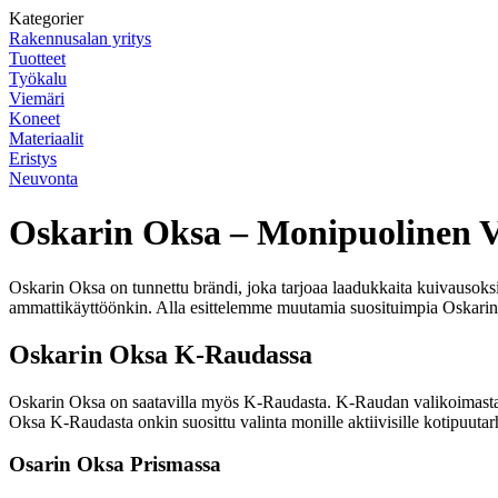
Kategorier
Rakennusalan yritys
Tuotteet
Työkalu
Viemäri
Koneet
Materiaalit
Eristys
Neuvonta
Oskarin Oksa – Monipuolinen Va
Oskarin Oksa on tunnettu brändi, joka tarjoaa laadukkaita kuivausoksia 
ammattikäyttöönkin. Alla esittelemme muutamia suosituimpia Oskarin 
Oskarin Oksa K-Raudassa
Oskarin Oksa on saatavilla myös K-Raudasta. K-Raudan valikoimasta lö
Oksa K-Raudasta onkin suosittu valinta monille aktiivisille kotipuutarh
Osarin Oksa Prismassa