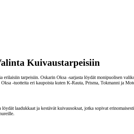
linta Kuivaustarpeisiin
erilaisiin tarpeisiin. Oskarin Oksa -sarjasta löydät monipuolisen valiko
Oksa -tuotteita eri kaupoista kuten K-Rauta, Prisma, Tokmanni ja Mot
ydät laadukkaat ja kestävät kuivausoksat, jotka sopivat erinomaisesti 
ureille.