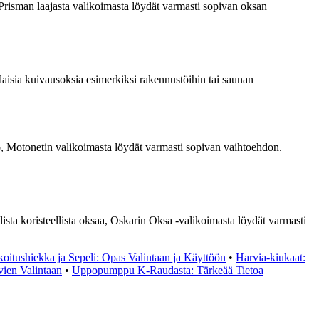
 Prisman laajasta valikoimasta löydät varmasti sopivan oksan
aisia kuivausoksia esimerkiksi rakennustöihin tai saunan
sio, Motonetin valikoimasta löydät varmasti sopivan vaihtoehdon.
lista koristeellista oksaa, Oskarin Oksa -valikoimasta löydät varmasti
oitushiekka ja Sepeli: Opas Valintaan ja Käyttöön
•
Harvia-kiukaat:
vien Valintaan
•
Uppopumppu K-Raudasta: Tärkeää Tietoa