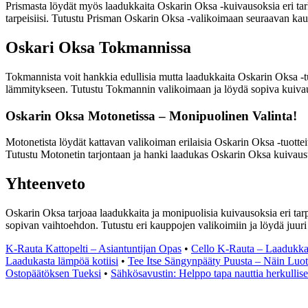
Prismasta löydät myös laadukkaita Oskarin Oksa -kuivausoksia eri tarko
tarpeisiisi. Tutustu Prisman Oskarin Oksa -valikoimaan seuraavan kau
Oskari Oksa Tokmannissa
Tokmannista voit hankkia edullisia mutta laadukkaita Oskarin Oksa -t
lämmitykseen. Tutustu Tokmannin valikoimaan ja löydä sopiva kuivaus
Oskarin Oksa Motonetissa – Monipuolinen Valinta!
Motonetista löydät kattavan valikoiman erilaisia Oskarin Oksa -tuottei
Tutustu Motonetin tarjontaan ja hanki laadukas Oskarin Oksa kuivausta
Yhteenveto
Oskarin Oksa tarjoaa laadukkaita ja monipuolisia kuivausoksia eri tarp
sopivan vaihtoehdon. Tutustu eri kauppojen valikoimiin ja löydä juuri
K-Rauta Kattopelti – Asiantuntijan Opas
•
Cello K-Rauta – Laadukkaa
Laadukasta lämpöä kotiisi
•
Tee Itse Sängynpääty Puusta – Näin Luo
Ostopäätöksen Tueksi
•
Sähkösavustin: Helppo tapa nauttia herkullis