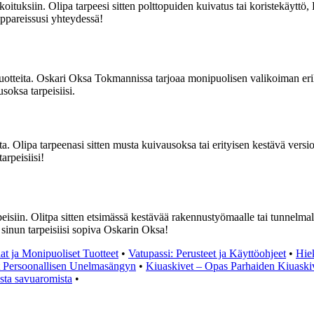
ituksiin. Olipa tarpeesi sitten polttopuiden kuivatus tai koristekäyttö,
ppareissusi yhteydessä!
uotteita. Oskari Oksa Tokmannissa tarjoaa monipuolisen valikoiman eril
oksa tarpeisiisi.
ta. Olipa tarpeenasi sitten musta kuivausoksa tai erityisen kestävä ver
rpeisiisi!
eisiin. Olitpa sitten etsimässä kestävää rakennustyömaalle tai tunnelmal
 sinun tarpeisiisi sopiva Oskarin Oksa!
t ja Monipuoliset Tuotteet
•
Vatupassi: Perusteet ja Käyttöohjeet
•
Hiek
t Persoonallisen Unelmasängyn
•
Kiuaskivet – Opas Parhaiden Kiuaski
esta savuaromista
•