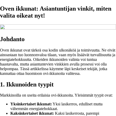
Oven ikkunat: Asiantuntijan vinkit, miten
valita oikeat nyt!
Johdanto
Oven ikkunat ovat tärkeä osa kodin ulkonäköä ja toimivuutta. Ne eivät
ainoastaan tuo luonnonvaloa tilaan, vaan myös lisäävät turvallisuutta ja
energiatehokkuutta. Oikeiden ikkunoiden valinta voi tuntua
haastavalta, mutta asiantuntevien vinkkien avulla prosessi voi olla
helpompaa. Tässä artikkelissa käymme läpi keskeiset tekijät, jotka
kannattaa ottaa huomioon ovi-ikkunoita valitessa.
1. Ikkunoiden tyypit
Markkinoilla on useita erilaisia ovi-ikkunoita. Yleisimmät tyypit ovat:
Yksinkertaiset ikkunat:
Yksi lasikerros, edulliset mutta
vähemmän energiatehokkaat.
Kaksinkertaiset ikkunat:
Kaksi lasikerrosta, parempi