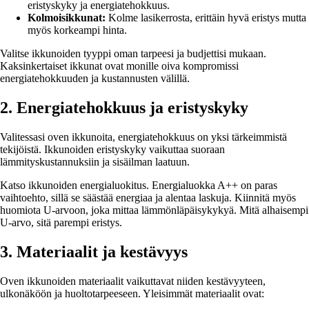
eristyskyky ja energiatehokkuus.
Kolmoisikkunat:
Kolme lasikerrosta, erittäin hyvä eristys mutta
myös korkeampi hinta.
Valitse ikkunoiden tyyppi oman tarpeesi ja budjettisi mukaan.
Kaksinkertaiset ikkunat ovat monille oiva kompromissi
energiatehokkuuden ja kustannusten välillä.
2. Energiatehokkuus ja eristyskyky
Valitessasi oven ikkunoita, energiatehokkuus on yksi tärkeimmistä
tekijöistä. Ikkunoiden eristyskyky vaikuttaa suoraan
lämmityskustannuksiin ja sisäilman laatuun.
Katso ikkunoiden energialuokitus. Energialuokka A++ on paras
vaihtoehto, sillä se säästää energiaa ja alentaa laskuja. Kiinnitä myös
huomiota U-arvoon, joka mittaa lämmönläpäisykykyä. Mitä alhaisempi
U-arvo, sitä parempi eristys.
3. Materiaalit ja kestävyys
Oven ikkunoiden materiaalit vaikuttavat niiden kestävyyteen,
ulkonäköön ja huoltotarpeeseen. Yleisimmät materiaalit ovat: