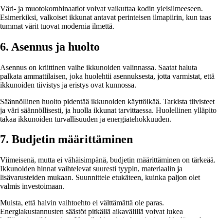
Väri- ja muotokombinaatiot voivat vaikuttaa kodin yleisilmeeseen.
Esimerkiksi, valkoiset ikkunat antavat perinteisen ilmapiirin, kun taas
tummat värit tuovat modernia ilmettä.
6. Asennus ja huolto
Asennus on kriittinen vaihe ikkunoiden valinnassa. Saatat haluta
palkata ammattilaisen, joka huolehtii asennuksesta, jotta varmistat, että
ikkunoiden tiivistys ja eristys ovat kunnossa.
Säännöllinen huolto pidentää ikkunoiden käyttöikää. Tarkista tiivisteet
ja väri säännöllisesti, ja huolla ikkunat tarvittaessa. Huolellinen ylläpito
takaa ikkunoiden turvallisuuden ja energiatehokkuuden.
7. Budjetin määrittäminen
Viimeisenä, mutta ei vähäisimpänä, budjetin määrittäminen on tärkeää.
Ikkunoiden hinnat vaihtelevat suuresti tyypin, materiaalin ja
lisävarusteiden mukaan. Suunnittele etukäteen, kuinka paljon olet
valmis investoimaan.
Muista, että halvin vaihtoehto ei välttämättä ole paras.
Energiakustannusten säästöt pitkällä aikavälillä voivat lukea