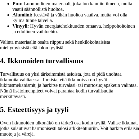
Puu:
Luonnollinen materiaali, joka tuo kauniin ilmeen, mutta
vaatii säännöllistä huoltoa.
Alumiini:
Kestävä ja vähän huoltoa vaativa, mutta voi olla
kylmä tunne talvella.
Vinyyli:
Hyvän energiatehokkuuden omaava, helppohoitoinen
ja edullinen vaihtoehto.
Valinta materiaalin osalta riippuu sekä henkilökohtaisista
mieltymyksistä että talon tyylistä.
4. Ikkunoiden turvallisuus
Turvallisuus on yksi tärkeimmistä asioista, jota ei pidä unohtaa
ikkunoita valittaessa. Tarkista, että ikkunoissa on hyvät
lukitusmekanismit, ja harkitse turvalasi- tai murtosuojapaketin valintaa.
Nämä lisätoimenpiteet voivat parantaa kodin turvallisuutta
merkittävästi.
5. Esteettisyys ja tyyli
Oven ikkunoiden ulkonäkö on tärkeä osa kodin tyyliä. Valitse ikkunat,
jotka sulautuvat harmonisesti talosi arkkitehtuuriin. Voit harkita erilaisia
muotoja ja värejä.