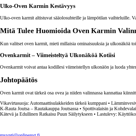
Ulko-Oven Karmin Kestävyys
Ulko-oven karmit altistuvat sääolosuhteille ja lämpötilan vaihteluille. V
Mitä Tulee Huomioida Oven Karmin Valin
Kun valitset oven karmit, mieti millaisia ominaisuuksia ja ulkonäköä toi
Ovenkarmit – Viimeisteltyä Ulkonäköä Kotiisi
Ovenkarmit voivat antaa kodillesi viimeistellyn ulkonäön ja luoda yhtenä
Johtopäätös
Oven karmit ovat tärkeä osa ovea ja niiden valinnassa kannattaa kiinnit
Vikavirtasuoja: Automaattisulakkeiden tärkeä kumppani
•
Lämminvesiva
K-Rauta Joutsa – Rautakauppa Joutsassa
•
Spottivalaisin ja Kohdevala
Kätevä ja Edullinen Ratkaisu Puun Säilytykseen
•
Lastulevy: Käyttökoh
myynti@onlinenyt.fi