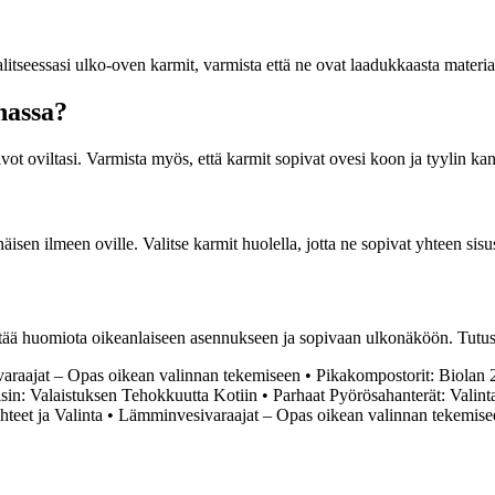
alitseessasi ulko-oven karmit, varmista että ne ovat laadukkaasta materiaa
nassa?
vot oviltasi. Varmista myös, että karmit sopivat ovesi koon ja tyylin kan
isen ilmeen oville. Valitse karmit huolella, jotta ne sopivat yhteen sisu
tää huomiota oikeanlaiseen asennukseen ja sopivaan ulkonäköön. Tutustu 
raajat – Opas oikean valinnan tekemiseen
•
Pikakompostorit: Biolan
isin: Valaistuksen Tehokkuutta Kotiin
•
Parhaat Pyörösahanterät: Valint
teet ja Valinta
•
Lämminvesivaraajat – Opas oikean valinnan tekemise