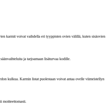
en karmit voivat vaihdella eri tyyppisten ovien välillä, kuten sisäovien
nvaihteluita ja tarjoamaan lisäturvaa kodille.
 vedon kulkua. Karmin listat puolestaan voivat antaa ovelle viimeistellyn
ii moitteettomasti.