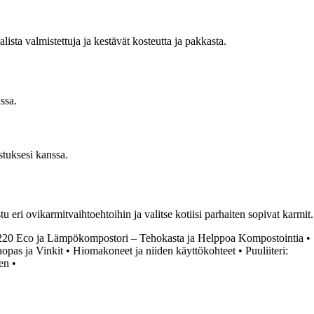
lista valmistettuja ja kestävät kosteutta ja pakkasta.
ssa.
stuksesi kanssa.
eri ovikarmitvaihtoehtoihin ja valitse kotiisi parhaiten sopivat karmit.
 220 Eco ja Lämpökompostori – Tehokasta ja Helppoa Kompostointia
•
aopas ja Vinkit
•
Hiomakoneet ja niiden käyttökohteet
•
Puuliiteri:
en
•