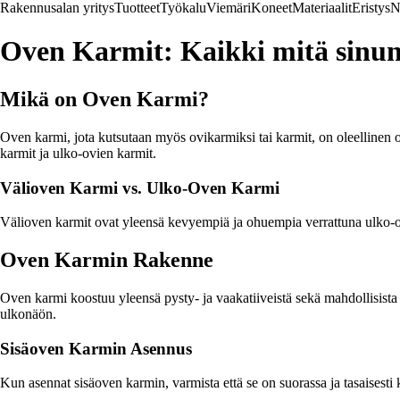
Rakennusalan yritys
Tuotteet
Työkalu
Viemäri
Koneet
Materiaalit
Eristys
N
Oven Karmit: Kaikki mitä sinun 
Mikä on Oven Karmi?
Oven karmi, jota kutsutaan myös ovikarmiksi tai karmit, on oleellinen o
karmit ja ulko-ovien karmit.
Välioven Karmi vs. Ulko-Oven Karmi
Välioven karmit ovat yleensä kevyempiä ja ohuempia verrattuna ulko-ov
Oven Karmin Rakenne
Oven karmi koostuu yleensä pysty- ja vaakatiiveistä sekä mahdollisista li
ulkonäön.
Sisäoven Karmin Asennus
Kun asennat sisäoven karmin, varmista että se on suorassa ja tasaisesti ki