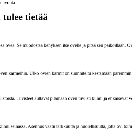
euvonta
tulee tietää
sa ovea. Se muodostaa kehyksen itse ovelle ja pitää sen paikoillaan. Ovi
en karmeihin. Ulko-ovien karmit on suunniteltu kestämään paremmin sää
stoista. Tiivisteet auttavat pitämään oven tiiviisti kiinni ja ehkäisevät
inni seinässä. Asennus vaatii tarkkuutta ja huolellisuutta, jotta ovi toim