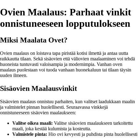
Ovien Maalaus: Parhaat vinkit
onnistuneeseen lopputulokseen
Miksi Maalata Ovet?
Ovien maalaus on loistava tapa piristää kotisi ilmettä ja antaa uutta
raikkautta tilaan. Sekä sisäovien että väliovien maalaaminen voi tehdä
huoneista tuntuvasti valoisampia ja modernimpia. Vanhan oven
maalaus puolestaan voi tuoda vanhaan huonekaluun tai tilaan täysin
uuden ilmeen.
Sisäovien Maalausvinkit
Sisäovien maalaus onnistuu parhaiten, kun valitset laadukkaan maalin
ja valmistelet pinnan huolellisesti. Seuraavassa vinkkejä
onnistuneeseen sisäovien maalaukseen:
Valitse oikea maali:
Valitse sisäovien maalaukseen tarkoitettu
maali, joka kestää kulumista ja kosteutta.
Valmistele pinta:
Hio ovi kevyesti ja puhdista pinta huolellisesti