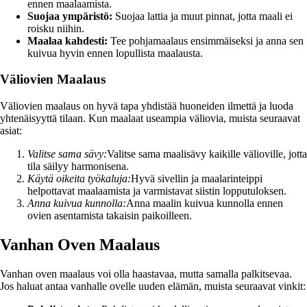
ennen maalaamista.
Suojaa ympäristö:
Suojaa lattia ja muut pinnat, jotta maali ei
roisku niihin.
Maalaa kahdesti:
Tee pohjamaalaus ensimmäiseksi ja anna sen
kuivua hyvin ennen lopullista maalausta.
Väliovien Maalaus
Väliovien maalaus on hyvä tapa yhdistää huoneiden ilmettä ja luoda
yhtenäisyyttä tilaan. Kun maalaat useampia väliovia, muista seuraavat
asiat:
Valitse sama sävy:
Valitse sama maalisävy kaikille välioville, jotta
tila säilyy harmonisena.
Käytä oikeita työkaluja:
Hyvä sivellin ja maalarinteippi
helpottavat maalaamista ja varmistavat siistin lopputuloksen.
Anna kuivua kunnolla:
Anna maalin kuivua kunnolla ennen
ovien asentamista takaisin paikoilleen.
Vanhan Oven Maalaus
Vanhan oven maalaus voi olla haastavaa, mutta samalla palkitsevaa.
Jos haluat antaa vanhalle ovelle uuden elämän, muista seuraavat vinkit: