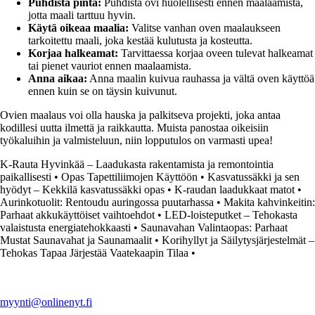
Puhdista pinta:
Puhdista ovi huolellisesti ennen maalaamista,
jotta maali tarttuu hyvin.
Käytä oikeaa maalia:
Valitse vanhan oven maalaukseen
tarkoitettu maali, joka kestää kulutusta ja kosteutta.
Korjaa halkeamat:
Tarvittaessa korjaa oveen tulevat halkeamat
tai pienet vauriot ennen maalaamista.
Anna aikaa:
Anna maalin kuivua rauhassa ja vältä oven käyttöä
ennen kuin se on täysin kuivunut.
Ovien maalaus voi olla hauska ja palkitseva projekti, joka antaa
kodillesi uutta ilmettä ja raikkautta. Muista panostaa oikeisiin
työkaluihin ja valmisteluun, niin lopputulos on varmasti upea!
K-Rauta Hyvinkää – Laadukasta rakentamista ja remontointia
paikallisesti
•
Opas Tapettiliimojen Käyttöön
•
Kasvatussäkki ja sen
hyödyt – Kekkilä kasvatussäkki opas
•
K-raudan laadukkaat matot
•
Aurinkotuolit: Rentoudu auringossa puutarhassa
•
Makita kahvinkeitin:
Parhaat akkukäyttöiset vaihtoehdot
•
LED-loisteputket – Tehokasta
valaistusta energiatehokkaasti
•
Saunavahan Valintaopas: Parhaat
Mustat Saunavahat ja Saunamaalit
•
Korihyllyt ja Säilytysjärjestelmät –
Tehokas Tapaa Järjestää Vaatekaapin Tilaa
•
myynti@onlinenyt.fi