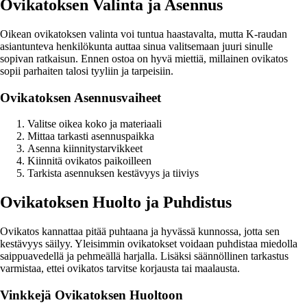
Ovikatoksen Valinta ja Asennus
Oikean ovikatoksen valinta voi tuntua haastavalta, mutta K-raudan
asiantunteva henkilökunta auttaa sinua valitsemaan juuri sinulle
sopivan ratkaisun. Ennen ostoa on hyvä miettiä, millainen ovikatos
sopii parhaiten talosi tyyliin ja tarpeisiin.
Ovikatoksen Asennusvaiheet
Valitse oikea koko ja materiaali
Mittaa tarkasti asennuspaikka
Asenna kiinnitystarvikkeet
Kiinnitä ovikatos paikoilleen
Tarkista asennuksen kestävyys ja tiiviys
Ovikatoksen Huolto ja Puhdistus
Ovikatos kannattaa pitää puhtaana ja hyvässä kunnossa, jotta sen
kestävyys säilyy. Yleisimmin ovikatokset voidaan puhdistaa miedolla
saippuavedellä ja pehmeällä harjalla. Lisäksi säännöllinen tarkastus
varmistaa, ettei ovikatos tarvitse korjausta tai maalausta.
Vinkkejä Ovikatoksen Huoltoon