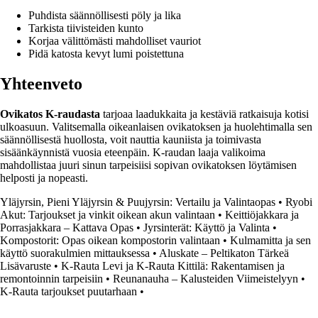
Puhdista säännöllisesti pöly ja lika
Tarkista tiivisteiden kunto
Korjaa välittömästi mahdolliset vauriot
Pidä katosta kevyt lumi poistettuna
Yhteenveto
Ovikatos K-raudasta
tarjoaa laadukkaita ja kestäviä ratkaisuja kotisi
ulkoasuun. Valitsemalla oikeanlaisen ovikatoksen ja huolehtimalla sen
säännöllisestä huollosta, voit nauttia kauniista ja toimivasta
sisäänkäynnistä vuosia eteenpäin. K-raudan laaja valikoima
mahdollistaa juuri sinun tarpeisiisi sopivan ovikatoksen löytämisen
helposti ja nopeasti.
Yläjyrsin, Pieni Yläjyrsin & Puujyrsin: Vertailu ja Valintaopas
•
Ryobi
Akut: Tarjoukset ja vinkit oikean akun valintaan
•
Keittiöjakkara ja
Porrasjakkara – Kattava Opas
•
Jyrsinterät: Käyttö ja Valinta
•
Kompostorit: Opas oikean kompostorin valintaan
•
Kulmamitta ja sen
käyttö suorakulmien mittauksessa
•
Aluskate – Peltikaton Tärkeä
Lisävaruste
•
K-Rauta Levi ja K-Rauta Kittilä: Rakentamisen ja
remontoinnin tarpeisiin
•
Reunanauha – Kalusteiden Viimeistelyyn
•
K-Rauta tarjoukset puutarhaan
•