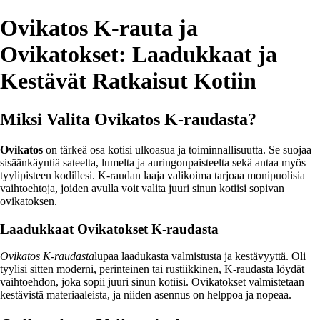
Ovikatos K-rauta ja
Ovikatokset: Laadukkaat ja
Kestävät Ratkaisut Kotiin
Miksi Valita Ovikatos K-raudasta?
Ovikatos
on tärkeä osa kotisi ulkoasua ja toiminnallisuutta. Se suojaa
sisäänkäyntiä sateelta, lumelta ja auringonpaisteelta sekä antaa myös
tyylipisteen kodillesi. K-raudan laaja valikoima tarjoaa monipuolisia
vaihtoehtoja, joiden avulla voit valita juuri sinun kotiisi sopivan
ovikatoksen.
Laadukkaat Ovikatokset K-raudasta
Ovikatos K-raudasta
lupaa laadukasta valmistusta ja kestävyyttä. Oli
tyylisi sitten moderni, perinteinen tai rustiikkinen, K-raudasta löydät
vaihtoehdon, joka sopii juuri sinun kotiisi. Ovikatokset valmistetaan
kestävistä materiaaleista, ja niiden asennus on helppoa ja nopeaa.