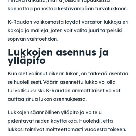
riittävä ratkaisu, mutta joissain tapauksissa
kannattaa panostaa kestävämpään turvalukkoon.
K-Raudan valikoimasta löydät varaston lukkoja eri
kokoja ja malleja, joten voit valita juuri tarpeisiisi
sopivan vaihtoehdon.
Lukkojen asennus ja
ylläpito
Kun olet valinnut oikean lukon, on tärkeää asentaa
se huolellisesti. Väärin asennettu lukko voi olla
turvallisuusriski. K-Raudan ammattilaiset voivat
auttaa sinua lukon asennuksessa.
Lukkojen säännöllinen ylläpito ja voitelu
pidentävät niiden käyttöikää. Huolehdi, että
lukkosi toimivat moitteettomasti vuodesta toiseen.