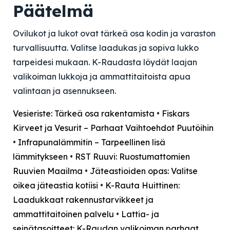
Päätelmä
Ovilukot ja lukot ovat tärkeä osa kodin ja varaston
turvallisuutta. Valitse laadukas ja sopiva lukko
tarpeidesi mukaan. K-Raudasta löydät laajan
valikoiman lukkoja ja ammattitaitoista apua
valintaan ja asennukseen.
Vesieriste: Tärkeä osa rakentamista
•
Fiskars
Kirveet ja Vesurit – Parhaat Vaihtoehdot Puutöihin
•
Infrapunalämmitin – Tarpeellinen lisä
lämmitykseen
•
RST Ruuvi: Ruostumattomien
Ruuvien Maailma
•
Jäteastioiden opas: Valitse
oikea jäteastia kotiisi
•
K-Rauta Huittinen:
Laadukkaat rakennustarvikkeet ja
ammattitaitoinen palvelu
•
Lattia- ja
seinätasoitteet: K-Raudan valikoiman parhaat