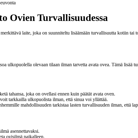
euvonta
o Ovien Turvallisuudessa
erkittävä laite, joka on suunniteltu lisäämään turvallisuutta kotiin tai 
oa ulkopuolella olevaan tilaan ilman tarvetta avata ovea. Tämä lisää turva
ketä tahansa, joka on ovellasi ennen kuin päätät avata oven.
oit tarkkailla ulkopuolista ilman, että sinua voi yllättää.
anhemmille mahdollisuuden tarkistaa lasten turvallisuuden ilman, että la
silmä asennettavaksi.
eta ovisilmä paikalleen.