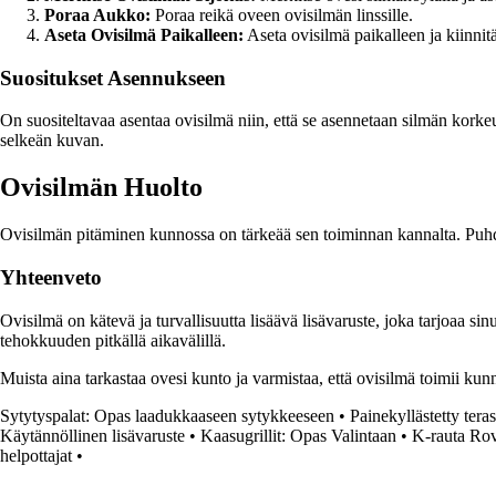
Poraa Aukko:
Poraa reikä oveen ovisilmän linssille.
Aseta Ovisilmä Paikalleen:
Aseta ovisilmä paikalleen ja kiinnitä
Suositukset Asennukseen
On suositeltavaa asentaa ovisilmä niin, että se asennetaan silmän korkeud
selkeän kuvan.
Ovisilmän Huolto
Ovisilmän pitäminen kunnossa on tärkeää sen toiminnan kannalta. Puhdista 
Yhteenveto
Ovisilmä on kätevä ja turvallisuutta lisäävä lisävaruste, joka tarjoaa s
tehokkuuden pitkällä aikavälillä.
Muista aina tarkastaa ovesi kunto ja varmistaa, että ovisilmä toimii kunn
Sytytyspalat: Opas laadukkaaseen sytykkeeseen
•
Painekyllästetty ter
Käytännöllinen lisävaruste
•
Kaasugrillit: Opas Valintaan
•
K-rauta Rov
helpottajat
•