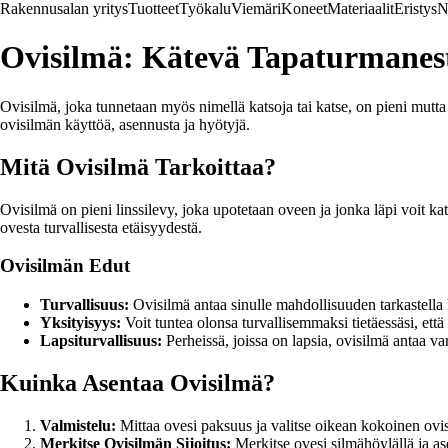
Rakennusalan yritys
Tuotteet
Työkalu
Viemäri
Koneet
Materiaalit
Eristys
N
Ovisilmä: Kätevä Tapaturmanest
Ovisilmä, joka tunnetaan myös nimellä katsoja tai katse, on pieni mutta m
ovisilmän käyttöä, asennusta ja hyötyjä.
Mitä Ovisilmä Tarkoittaa?
Ovisilmä on pieni linssilevy, joka upotetaan oveen ja jonka läpi voit kats
ovesta turvallisesta etäisyydestä.
Ovisilmän Edut
Turvallisuus:
Ovisilmä antaa sinulle mahdollisuuden tarkastella 
Yksityisyys:
Voit tuntea olonsa turvallisemmaksi tietäessäsi, että v
Lapsiturvallisuus:
Perheissä, joissa on lapsia, ovisilmä antaa v
Kuinka Asentaa Ovisilmä?
Valmistelu:
Mittaa ovesi paksuus ja valitse oikean kokoinen ovi
Merkitse Ovisilmän Sijoitus:
Merkitse ovesi silmähöylällä ja as