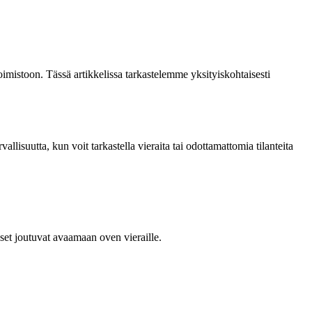
toimistoon. Tässä artikkelissa tarkastelemme yksityiskohtaisesti
llisuutta, kun voit tarkastella vieraita tai odottamattomia tilanteita
pset joutuvat avaamaan oven vieraille.