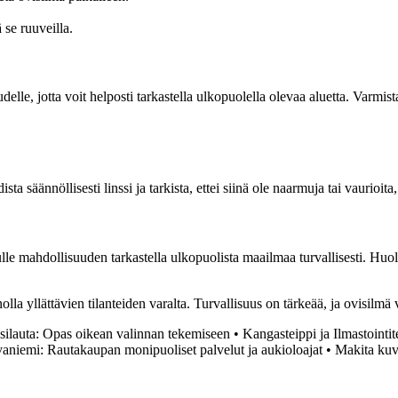
 se ruuveilla.
elle, jotta voit helposti tarkastella ulkopuolella olevaa aluetta. Varmist
säännöllisesti linssi ja tarkista, ettei siinä ole naarmuja tai vaurioita
inulle mahdollisuuden tarkastella ulkopuolista maailmaa turvallisesti. Hu
olla yllättävien tilanteiden varalta. Turvallisuus on tärkeää, ja ovisilmä
assilauta: Opas oikean valinnan tekemiseen
•
Kangasteippi ja Ilmastointit
aniemi: Rautakaupan monipuoliset palvelut ja aukioloajat
•
Makita kuv