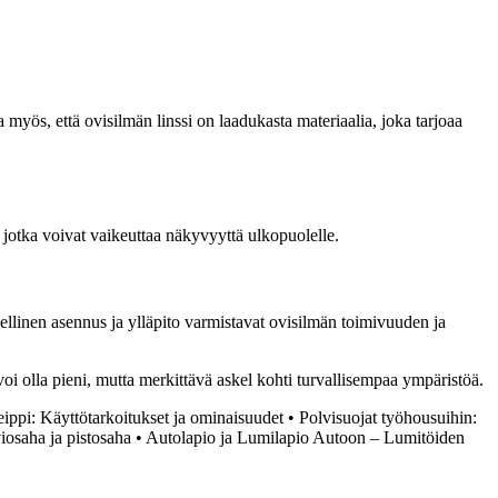
a myös, että ovisilmän linssi on laadukasta materiaalia, joka tarjoaa
, jotka voivat vaikeuttaa näkyvyyttä ulkopuolelle.
olellinen asennus ja ylläpito varmistavat ovisilmän toimivuuden ja
 voi olla pieni, mutta merkittävä askel kohti turvallisempaa ympäristöä.
eippi: Käyttötarkoitukset ja ominaisuudet
•
Polvisuojat työhousuihin:
iosaha ja pistosaha
•
Autolapio ja Lumilapio Autoon – Lumitöiden